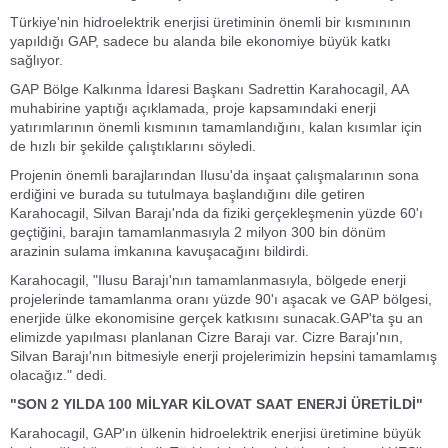
Türkiye'nin hidroelektrik enerjisi üretiminin önemli bir kısmınının
yapıldığı GAP, sadece bu alanda bile ekonomiye büyük katkı
sağlıyor.
GAP Bölge Kalkınma İdaresi Başkanı Sadrettin Karahocagil, AA
muhabirine yaptığı açıklamada, proje kapsamındaki enerji
yatırımlarının önemli kısmının tamamlandığını, kalan kısımlar için
de hızlı bir şekilde çalıştıklarını söyledi.
Projenin önemli barajlarından Ilusu'da inşaat çalışmalarının sona
erdiğini ve burada su tutulmaya başlandığını dile getiren
Karahocagil, Silvan Barajı'nda da fiziki gerçekleşmenin yüzde 60'ı
geçtiğini, barajın tamamlanmasıyla 2 milyon 300 bin dönüm
arazinin sulama imkanına kavuşacağını bildirdi.
Karahocagil, "Ilusu Barajı'nın tamamlanmasıyla, bölgede enerji
projelerinde tamamlanma oranı yüzde 90'ı aşacak ve GAP bölgesi,
enerjide ülke ekonomisine gerçek katkısını sunacak.GAP'ta şu an
elimizde yapılması planlanan Cizre Barajı var. Cizre Barajı'nın,
Silvan Barajı'nın bitmesiyle enerji projelerimizin hepsini tamamlamış
olacağız." dedi.
"SON 2 YILDA 100 MİLYAR KİLOVAT SAAT ENERJİ ÜRETİLDİ"
Karahocagil, GAP'ın ülkenin hidroelektrik enerjisi üretimine büyük