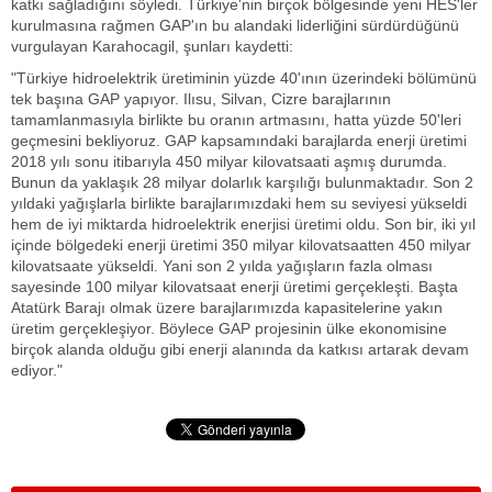
katkı sağladığını söyledi. Türkiye'nin birçok bölgesinde yeni HES'ler
kurulmasına rağmen GAP'ın bu alandaki liderliğini sürdürdüğünü
vurgulayan Karahocagil, şunları kaydetti:
"Türkiye hidroelektrik üretiminin yüzde 40'ının üzerindeki bölümünü
tek başına GAP yapıyor. Ilısu, Silvan, Cizre barajlarının
tamamlanmasıyla birlikte bu oranın artmasını, hatta yüzde 50'leri
geçmesini bekliyoruz. GAP kapsamındaki barajlarda enerji üretimi
2018 yılı sonu itibarıyla 450 milyar kilovatsaati aşmış durumda.
Bunun da yaklaşık 28 milyar dolarlık karşılığı bulunmaktadır. Son 2
yıldaki yağışlarla birlikte barajlarımızdaki hem su seviyesi yükseldi
hem de iyi miktarda hidroelektrik enerjisi üretimi oldu. Son bir, iki yıl
içinde bölgedeki enerji üretimi 350 milyar kilovatsaatten 450 milyar
kilovatsaate yükseldi. Yani son 2 yılda yağışların fazla olması
sayesinde 100 milyar kilovatsaat enerji üretimi gerçekleşti. Başta
Atatürk Barajı olmak üzere barajlarımızda kapasitelerine yakın
üretim gerçekleşiyor. Böylece GAP projesinin ülke ekonomisine
birçok alanda olduğu gibi enerji alanında da katkısı artarak devam
ediyor."