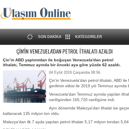
SON DAKİKA
KATEGORİLER
ÇİN'İN VENEZUELA'DAN PETROL İTHALATI AZALDI
Çin’in ABD yaptırımları ile boğuşan Venezuela'dan petrol
ithalatı, Temmuz ayında bir önceki aya göre yüzde 62 azaldı.
04 Eylül 2019 Çarşamba 08:56
Çin’in Venezuela'dan petrol ithalatı, ABD i
gerilimin etkisi ile 2019 yılı Temmuz ayında
Venezuela'dan Temmuz ayında yapılan ithal
varil/günden 165,720 varil/güne indi.
Aynı dönemde Malezya'dan ithalat ise geçen
katlanarak 135 milyon ton oldu.
Malezya'dan ilk 7 ayda yapılan petrol ithalatı 5,17 milyon tondan 5,64 