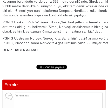
Kuyunun bulunduğu yerde deniz 358 metre derinliğinde. Shrek varlıkl
2.300 metre derinlikte bulunuyor. Kuyu, ekstrem deniz koşullarında ça
biri olan 6. nesil yarı-sualtı platformu Deepsea Nordkapp kullanılara
tüm sondaj işlemleri bilgisayar kontrollü olarak yapılıyor.
PGNİG Başkanı Piotr Woźniak, Norveç’teki faaliyetlerinin temel amacın
arttırmak olduğunu belirterek “Şimdi, Norveçli ortaklarımızın bize güv
olarak yetkinlik ve uzmanlığımızı geliştirme fırsatına sahibiz” dedi.
PGNİG Upstream Norvey, Norveç Kıta Sahanlığı’nda 24 arama ve üret
PGNIG, 2022'den sonra Norveç'teki gaz üretimini yılda 2,5 milyar met
DENİZ HABER AJANSI
Yorumlar