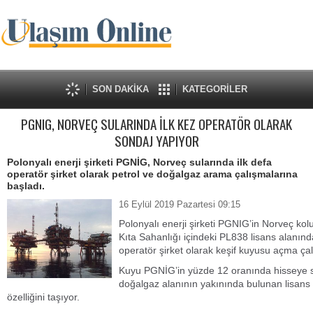
SON DAKİKA
KATEGORİLER
PGNIG, NORVEÇ SULARINDA İLK KEZ OPERATÖR OLARAK
SONDAJ YAPIYOR
Polonyalı enerji şirketi PGNİG, Norveç sularında ilk defa
operatör şirket olarak petrol ve doğalgaz arama çalışmalarına
başladı.
16 Eylül 2019 Pazartesi 09:15
Polonyalı enerji şirketi PGNIG’in Norveç k
Kıta Sahanlığı içindeki PL838 lisans alanında
operatör şirket olarak keşif kuyusu açma ça
Kuyu PGNİG’in yüzde 12 oranında hisseye s
doğalgaz alanının yakınında bulunan lisans 
özelliğini taşıyor.