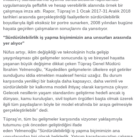
uygulamasıyla şeffaflık ve hesap verebilirlik alanında örnek bir
çalışmaya imza attı. Rapor, Tüpraş’ın 1 Ocak 2017-31 Aralık 2018
tarihleri arasında gerçekleştirdiği faaliyetlerin sürdürülebilirlik
boyutlarıyla ilgili eksiksiz bir portre sunarken, 2008 yılından bugüne
hayata geçirilen çalışmaların sonuçlarını da yansıtıyor.
“Sürdürülebilirlik iş yapma biçimimizin ana unsurları arasında
yer alıyor”
Nüfus artışı, iklim değişikliği ve teknolojinin hızla gelişip
yaygınlaşması gibi gelişmeler sonucunda iş ve bireysel hayatta
yaşanan büyük değişime dikkat çeken Tüpraş Genel Müdürü
İbrahim Yelmenoğlu, “Kaydedilen gelişmelerin ülkelere eşit getiriler
sunduğunu iddia etmekten maalesef henüz uzağız. Bu durum
karşısında yenilikçi bir bakışla daha kapsayıcı, daha verimli ve
sürdürülebilir bir kalkınma modeli ihtiyaç olarak karşımıza çıkıyor.
Gelecek nesillerin yaşam standardını geliştirme hedefi ancak iş
dünyası, kamu kuruluşları, sivil toplum örgütleri başta olmak üzerek
ilgili tüm paydaşların böyle bir model etrafında bir araya gelmesiyle
gerçekleştirilebilir” dedi.
Tüpraş’ın, tüm bu gelişmeler karşısında vizyoner yaklaşımıyla
tutumunu çok önceden geliştirdiğini ifade
eden Yelmenoğlu “Sürdürülebilirliği iş yapma biçimimizin ana
unsurlarından biri olarak belirledik. Yatırım kararlarımızdan çalışma