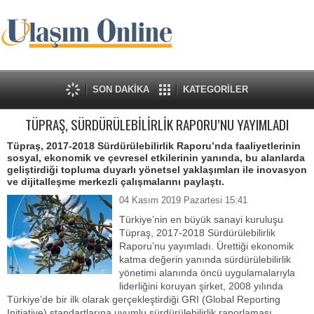
SON DAKİKA
KATEGORİLER
TÜPRAŞ, SÜRDÜRÜLEBİLİRLİK RAPORU’NU YAYIMLADI
Tüpraş, 2017-2018 Sürdürülebilirlik Raporu’nda faaliyetlerinin
sosyal, ekonomik ve çevresel etkilerinin yanında, bu alanlarda
geliştirdiği topluma duyarlı yönetsel yaklaşımları ile inovasyon
ve dijitalleşme merkezli çalışmalarını paylaştı.
04 Kasım 2019 Pazartesi 15:41
Türkiye’nin en büyük sanayi kuruluşu
Tüpraş, 2017-2018 Sürdürülebilirlik
Raporu’nu yayımladı. Ürettiği ekonomik
katma değerin yanında sürdürülebilirlik
yönetimi alanında öncü uygulamalarıyla
liderliğini koruyan şirket, 2008 yılında
Türkiye’de bir ilk olarak gerçekleştirdiği GRI (Global Reporting
Initiative) standartlarına uyumlu sürdürülebilirlik raporlaması