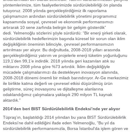
yöntemlerimize, tüm faaliyetlerimizde sürdürülebilirliği ön planda
tutuyoruz. 2008 yılında gerçekleştirdiğimiz ilk raporlama
çalışmamızın ardından sürdürülebilirlik yönetimi programımız
kapsamında sosyal, çevresel ve ekonomik performansımızı
artırarak 10 sene zarfında belirgin bir gelişim gösterdik”
dedi. Yelmenoğlu sözlerini şöyle sürdürdü: “Bir enerji şirketi olarak,
sürdürülebilirlik hedeflerimizin başında küresel bir sorun olan iklim
değişikliğinin öneminin bilinciyle, çevresel performansımızın
artırılması yer alıyor. Bu doğrultuda, 2008-2018 yılları arasında
gerçekleştirdiğimiz yatırım ve projelerle enerji tüketim yoğunluğunu
119,1’den 99,1’e indirdik. 2018 yılında geri kazanılan atık su
miktarını 2008 yılına göre %73 artırdık. İklim değişikliğiyle
mücadele çalışmalarımızı da destekleyen inovasyon alanında,
2008-2018 dönemi önemli bir miladı barındırıyor. Ar-Ge merkezimiz
ile birlikte katma değerli ve çevresel etkisi düşürülmüş ürün
geliştirme, süreç inovasyonu ve dijitalleşme alanlarına
odaklandığımız çalışmalara yaklaşık 290 milyon TL kaynak
aktardık.”
2014’den beri BIST Sürdürülebilirlik Endeksi’nde yer alıyor
Tüpraş’ın, başlatıldığı 2014 yılından bu yana BIST Sürdürülebilirlik
Endeksi’ne dahil edildiğini ifade eden Yelmenoğlu, “Bu yıl da
sürdürülebilirlik performansımızla, Borsa İstanbul'da işlem gören ve