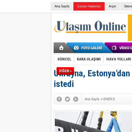
Ana Sayfa
Günün Haberleri
Arşiv
Siten
GÜNCEL
KARA ULAŞIMI
HAVA YOLLARI
Ukrayna, Estonya’dan
DİĞER »
istedi
Ana Sayfa
»
ENERJİ