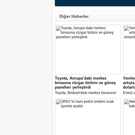
Diğer Haberler
Toyota, Avrupa’daki merkez
Yenile
binasına rüzgar türbini ve güneş
artışl
panelleri yerleştirdi
dolarlı
Toyota, Brüksel'deki merkez binasının
Enerji 
önüne son teknolojileri kullanarak bir
Yardımc
rüzgar türbini yerleştirdi
Türkiye
kapasit
dikkat ç