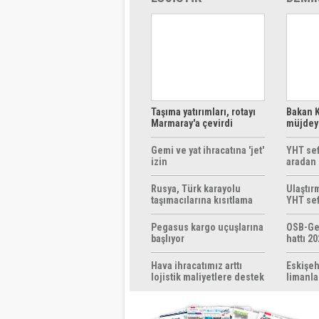
Taşıma yatırımları, rotayı
Bakan K
Marmaray'a çevirdi
müjdeyi
ücretsi
Gemi ve yat ihracatına 'jet'
YHT sef
izin
aradan 
Rusya, Türk karayolu
Ulaştır
taşımacılarına kısıtlama
YHT sef
getirebilir
başlıyo
Pegasus kargo uçuşlarına
OSB-Ge
başlıyor
hattı 20
Hava ihracatımız arttı
Eskişeh
lojistik maliyetlere destek
limanla
gerek