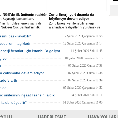
S
Ne
 NGS'de ilk ünitenin reaktör
Zorlu Enerji yurt dışında da
ın kaynağı tamamlandı
büyümeye devam ediyor
A
nin ilk nükleer enerji santrali
Zorlu Enerji, yenilenebilir enerji
"L
Nükleer Güç Santrali'nin ilk
alanındaki faaliyetlerini yürütmek ve
 için üretilen reaktör basınç
yatırımlarını arttırmak amacıyla Almatı’da
 kaynak işleminin tamamlandığı
şube açılışını gerçekleştirecek.
ını baskılayabilir'
12 Şubat 2020 Çarşamba 11:55
i.
M
edellerini açıkladı
12 Şubat 2020 Çarşamba 11:14
Ba
enerji fırsatları için İstanbul'a geliyor
11 Şubat 2020 Salı 11:45
çıyor
10 Şubat 2020 Pazartesi 17:13
k
07 Şubat 2020 Cuma 17:53
a çalışmalar devam ediyor
07 Şubat 2020 Cuma 13:36
zde 3 arttı
07 Şubat 2020 Cuma 12:39
yolda
05 Şubat 2020 Çarşamba 14:52
 ünitesinin inşaat lisansını aldık'
04 Şubat 2020 Salı 11:11
talebi düşebilir"
01 Şubat 2020 Cumartesi 11:00
RYOLU
HABERLEŞME
HAVA YOLLARI