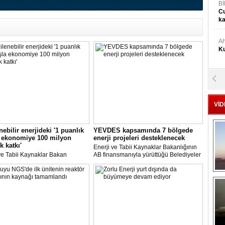
Bİ
Cu
ka
Ah
Ku
M
Ku
VİD
M.
Ya
nebilir enerjideki '1 puanlık
YEVDES kapsamında 7 bölgede
a ekonomiye 100 milyon
enerji projeleri desteklenecek
k katkı'
Enerji ve Tabii Kaynaklar Bakanlığının
Mu
ve Tabii Kaynaklar Bakan
AB finansmanıyla yürüttüğü Belediyeler
ısı Alparslan Bayraktar,
ve Üniversiteler İçin Yenilenebilir Enerji
Si
'nin yenilenebilir enerji
ve Enerji Verimliliği Teknik Destek
esinde ciddi bir artış yaşandığına
Projesi'ne yapılan başvurular
ekti.
sonuçlandırıldı.
A
Ge