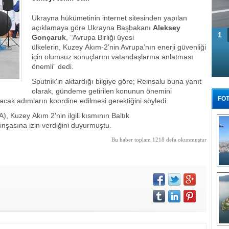
Ukrayna hükümetinin internet sitesinden yapılan
açıklamaya göre Ukrayna Başbakanı
Aleksey
1
Gonçaruk
,
“
Avrupa Birliği üyesi
ülkelerin, Kuzey Akım-2’nin Avrupa’nın enerji güvenliği
için olumsuz sonuçlarını vatandaşlarına anlatması
önemli” dedi.
Sputnik'in aktardığı bilgiye göre; Reinsalu buna yanıt
olarak, gündeme getirilen konunun önemini
FOT
cak adımların koordine edilmesi gerektiğini söyledi.
Kuzey Akım 2'nin ilgili kısmının Baltık
inşasına izin verdiğini duyurmuştu.
Bu haber toplam 1218 defa okunmuştur
Tü