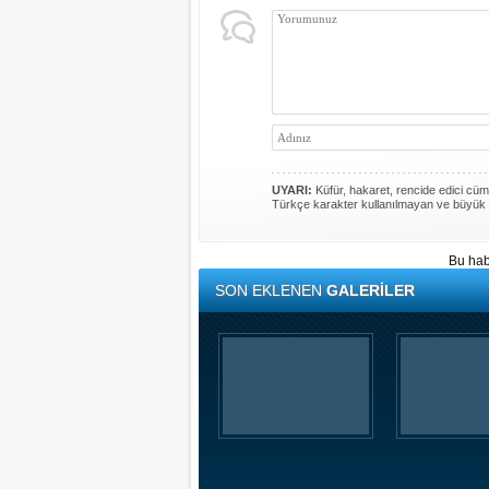
UYARI:
Küfür, hakaret, rencide edici cümle
Türkçe karakter kullanılmayan ve büyük 
Bu hab
SON EKLENEN
GALERİLER