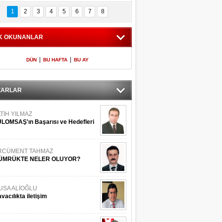
Bilinmeyen 
İşte Meclis'e giren 
nleriyle İstanbul 
600 milletvekilinin 
1
2
3
4
5
6
7
8
Adaları
listesi
K OKUNANLAR
|
|
DÜN
BU HAFTA
BU AY
ZARLAR
TİH YILMAZ
LOMSAŞ'ın Başarısı ve Hedefleri
RCÜMENT TAHMAZ
ÜMRÜKTE NELER OLUYOR?
USA ALİOĞLU
vacılıkta iletişim