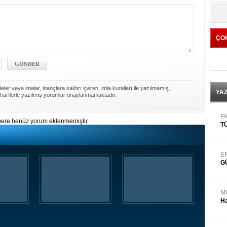
yö
ÇO
ler veya imalar, inançlara saldırı içeren, imla kuralları ile yazılmamış,
YA
harflerle yazılmış yorumlar onaylanmamaktadır.
FA
ere henüz yorum eklenmemiştir.
TÜ
E
G
M
Ha