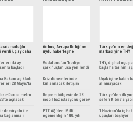
araismailoğlu
Airbus, Avrupa Birliği’ne
Türkiye’nin en değ
 verdi üç ay daha
uydu haberleşme
markası yine THY
z
çözümleri sunuyor
erleri iki ay
Vodafone'un 'hediye
THY, dış hat uçuşla
sonra başladı
çarkı' uçtan uca yenilendi
başlama tarihini aç
ma Bakanı açıkladı:
Kriz dönemlerinde
Uçak içine kabin b
erleri 28 Mayıs'ta
kullanılacak iletişim
alınmayacak
r
yöntemleri rehberi
hazırlandı
bze-Darıca metro
Deprem bölgesinde 23
Türkiye’den ilk yurt
23'te açılacak
mobil baz istasyonu görev
seferi Kıbrıs’a yap
yapıyor
ir demiryolu ile
PTT AŞ'den 'Millî
1 Haziran'da iç hat
ra bağlanmalı
egemenliğin 100. yılı'
uçuşları başlıyor
konulu anma pulu