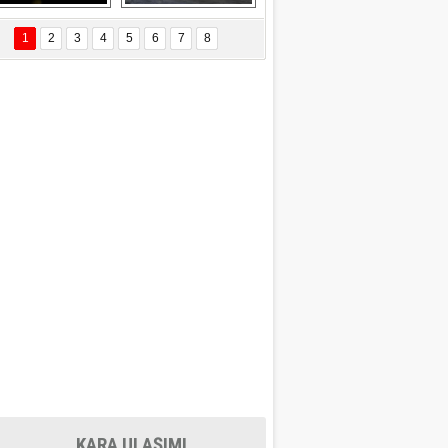
EÇİL ÖZYANIK
Delta uçağına 
Ford Focus RS 
 Değişti?
yıldırım çarptı
(2015)
1
2
3
4
5
6
7
8
DNAN SAKA
iman Kenti Aliağa"
ERİÇ KÖYATASI
yraksız Vatan !
KARA ULAŞIMI