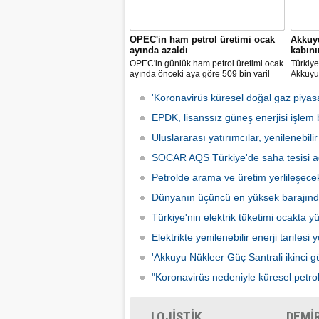
OPEC'in ham petrol üretimi ocak
Akkuyu
ayında azaldı
kabın
OPEC'in günlük ham petrol üretimi ocak
Türkiye'
ayında önceki aya göre 509 bin varil
Akkuyu 
azalarak 28 milyon 860 bin varile
ünitesi
geriledi.
kabının
'Koronavirüs küresel doğal gaz piyasas
bildirild
EPDK, lisanssız güneş enerjisi işlem b
Uluslararası yatırımcılar, yenilenebilir 
SOCAR AQS Türkiye'de saha tesisi a
Petrolde arama ve üretim yerlileşece
Dünyanın üçüncü en yüksek barajınd
Türkiye'nin elektrik tüketimi ocakta yü
Elektrikte yenilenebilir enerji tarifesi 
'Akkuyu Nükleer Güç Santrali ikinci güç
"Koronavirüs nedeniyle küresel petrol 
LOJİSTİK
DEMİ