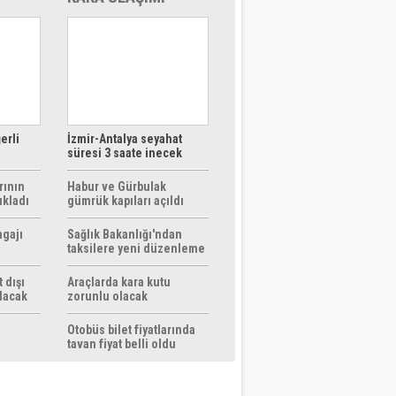
erli
İzmir-Antalya seyahat
süresi 3 saate inecek
rının
Habur ve Gürbulak
ıkladı
gümrük kapıları açıldı
agajı
Sağlık Bakanlığı'ndan
taksilere yeni düzenleme
 dışı
Araçlarda kara kutu
ılacak
zorunlu olacak
Otobüs bilet fiyatlarında
tavan fiyat belli oldu