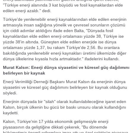
"Türkiye enerji alanında 3 kat büyüdü ve fosil kaynaklardan elde
edilen enerji azaldı." dedi.
Türkiye'de yenilenebilir enerji kaynaklarından elde edilen enerjinin
artmasıyla insan sağlığına yönelik ve çevresel sorunların çözümü
için ciddi adımlar atıldığını ifade eden Balta, "Dünyada fosil
kaynaklardan elde edilen enerji ortalaması yüzde 38, Türkiye ise
yüzde 38'in altında. Güneşten elde edilen enerjide ise dünya
ortalaması yüzde 1,37, bu rakam Türkiye'de 2,56. Bu oranlara
bakıldığında yenilenebilir enerji kaynakları üretimi ülkemizde diğer
dünya ülkelerine kıyasla hızla artmaktadır." ifadelerini kullandı.
Murat Kalsın: Enerji dünya siyasetini ve küresel güç dağılımını
belirleyen bir kaynak
Enerji Verimliliği Derneği Başkanı Murat Kalsın da enerjinin dünya
siyasetini ve küresel güç dağılımını belirleyen bir kaynak olduğunu
söyledi.
Enerjinin dünyada bir "silah" olarak kullanılabileceğine işaret eden
Kalsın, birçok ülkenin bu gücü bir baskı unsuru olarak kullandığını
kaydetti.
Kalsın, Türkiye'nin 17 yılda ekonomik gelişmesiyle enerji
piyasasının da geliştiğine dikkati çekerek, "Bu dönemde
hükümetimiz önemli reformlara imza attı ve özel sektörün piyasaya