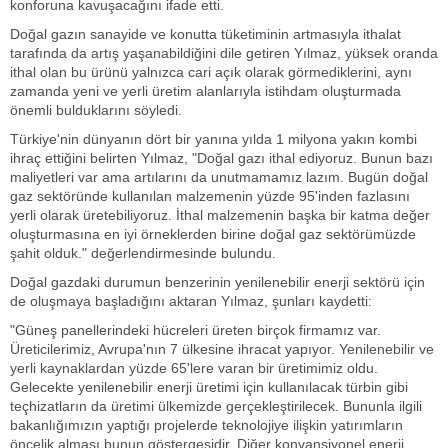
konforuna kavuşacağını ifade etti.
Doğal gazın sanayide ve konutta tüketiminin artmasıyla ithalat
tarafında da artış yaşanabildiğini dile getiren Yılmaz, yüksek oranda
ithal olan bu ürünü yalnızca cari açık olarak görmediklerini, aynı
zamanda yeni ve yerli üretim alanlarıyla istihdam oluşturmada
önemli bulduklarını söyledi.
Türkiye'nin dünyanın dört bir yanına yılda 1 milyona yakın kombi
ihraç ettiğini belirten Yılmaz, "Doğal gazı ithal ediyoruz. Bunun bazı
maliyetleri var ama artılarını da unutmamamız lazım. Bugün doğal
gaz sektöründe kullanılan malzemenin yüzde 95'inden fazlasını
yerli olarak üretebiliyoruz. İthal malzemenin başka bir katma değer
oluşturmasına en iyi örneklerden birine doğal gaz sektörümüzde
şahit olduk." değerlendirmesinde bulundu.
Doğal gazdaki durumun benzerinin yenilenebilir enerji sektörü için
de oluşmaya başladığını aktaran Yılmaz, şunları kaydetti:
"Güneş panellerindeki hücreleri üreten birçok firmamız var.
Üreticilerimiz, Avrupa'nın 7 ülkesine ihracat yapıyor. Yenilenebilir ve
yerli kaynaklardan yüzde 65'lere varan bir üretimimiz oldu.
Gelecekte yenilenebilir enerji üretimi için kullanılacak türbin gibi
teçhizatların da üretimi ülkemizde gerçekleştirilecek. Bununla ilgili
bakanlığımızın yaptığı projelerde teknolojiye ilişkin yatırımların
öncelik alması bunun göstergesidir. Diğer konvansiyonel enerji