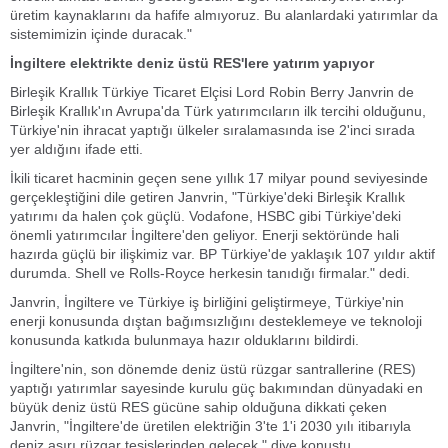
üretim kaynaklarını da hafife almıyoruz. Bu alanlardaki yatırımlar da
sistemimizin içinde duracak."
İngiltere elektrikte deniz üstü RES'lere yatırım yapıyor
Birleşik Krallık Türkiye Ticaret Elçisi Lord Robin Berry Janvrin de
Birleşik Krallık'ın Avrupa'da Türk yatırımcıların ilk tercihi olduğunu,
Türkiye'nin ihracat yaptığı ülkeler sıralamasında ise 2'inci sırada
yer aldığını ifade etti.
İkili ticaret hacminin geçen sene yıllık 17 milyar pound seviyesinde
gerçekleştiğini dile getiren Janvrin, "Türkiye'deki Birleşik Krallık
yatırımı da halen çok güçlü. Vodafone, HSBC gibi Türkiye'deki
önemli yatırımcılar İngiltere'den geliyor. Enerji sektöründe hali
hazırda güçlü bir ilişkimiz var. BP Türkiye'de yaklaşık 107 yıldır aktif
durumda. Shell ve Rolls-Royce herkesin tanıdığı firmalar." dedi.
Janvrin, İngiltere ve Türkiye iş birliğini geliştirmeye, Türkiye'nin
enerji konusunda dıştan bağımsızlığını desteklemeye ve teknoloji
konusunda katkıda bulunmaya hazır olduklarını bildirdi.
İngiltere'nin, son dönemde deniz üstü rüzgar santrallerine (RES)
yaptığı yatırımlar sayesinde kurulu güç bakımından dünyadaki en
büyük deniz üstü RES gücüne sahip olduğuna dikkati çeken
Janvrin, "İngiltere'de üretilen elektriğin 3'te 1'i 2030 yılı itibarıyla
deniz aşırı rüzgar tesislerinden gelecek." diye konuştu.