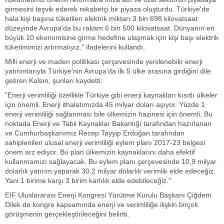
girmesini teşvik ederek rekabetçi bir piyasa oluşturdu. Türkiye'de
hala kişi başına tüketilen elektrik miktarı 3 bin 698 kilovatsaat
düzeyinde Avrupa'da bu rakam 6 bin 500 kilovatsaat. Dünyanın en
büyük 10 ekonomisine girme hedefine ulaşmak için kişi başı elektrik
tüketimimizi artırmalıyız." ifadelerini kullandı.
Milli enerji ve maden politikası çerçevesinde yenilenebilir enerji
yatırımlarıyla Türkiye'nin Avrupa’da ilk 5 ülke arasına girdiğini dile
getiren Kalsın, şunları kaydetti:
"Enerji verimliliği özellikle Türkiye gibi enerji kaynakları kısıtlı ülkeler
için önemli. Enerji ithalatımızda 45 milyar doları aşıyor. Yüzde 1
enerji verimliliği sağlanması bile ülkemizin hazinesi için önemli. Bu
noktada Enerji ve Tabii Kaynaklar Bakanlığı tarafından hazırlanan
ve Cumhurbaşkanımız Recep Tayyip Erdoğan tarafından
sahiplenilen ulusal enerji verimliliği eylem planı 2017-23 belgesi
önem arz ediyor. Bu plan ülkemizin kaynaklarını daha efektif
kullanmamızı sağlayacak. Bu eylem planı çerçevesinde 10,9 milyar
dolarlık yatırım yaparak 30,2 milyar dolarlık verimlik elde edeceğiz.
Yani 1 birime karşı 3 birim karlılık elde edebileceğiz."
EIF Uluslararası Enerji Kongresi Yürütme Kurulu Başkanı Çiğdem
Dilek de kongre kapsamında enerji ve verimliliğe ilişkin birçok
görüşmenin gerçekleştirileceğini belirtti.