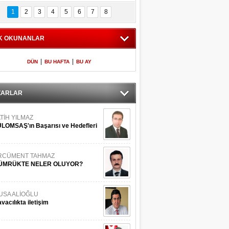
Bilinmeyen 
İşte Meclis'e giren 
nleriyle İstanbul 
600 milletvekilinin 
1
2
3
4
5
6
7
8
Adaları
listesi
K OKUNANLAR
|
|
DÜN
BU HAFTA
BU AY
ZARLAR
TİH YILMAZ
LOMSAŞ'ın Başarısı ve Hedefleri
RCÜMENT TAHMAZ
ÜMRÜKTE NELER OLUYOR?
USA ALİOĞLU
vacılıkta iletişim