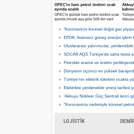
OPEC'in ham petrol üretimi ocak
Akkuyu
ayında azaldı
kabın
OPEC'in günlük ham petrol üretimi ocak
Türkiye'
ayında önceki aya göre 509 bin varil
Akkuyu 
azalarak 28 milyon 860 bin varile
ünitesi
geriledi.
kabının
'Koronavirüs küresel doğal gaz piyasas
bildirild
EPDK, lisanssız güneş enerjisi işlem b
Uluslararası yatırımcılar, yenilenebilir 
SOCAR AQS Türkiye'de saha tesisi a
Petrolde arama ve üretim yerlileşece
Dünyanın üçüncü en yüksek barajınd
Türkiye'nin elektrik tüketimi ocakta yü
Elektrikte yenilenebilir enerji tarifesi 
'Akkuyu Nükleer Güç Santrali ikinci güç
"Koronavirüs nedeniyle küresel petrol 
LOJİSTİK
DEMİ