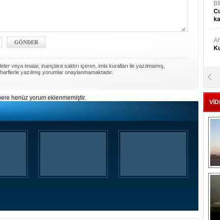
Bİ
Cu
ka
Ah
Ku
ler veya imalar, inançlara saldırı içeren, imla kuralları ile yazılmamış,
harflerle yazılmış yorumlar onaylanmamaktadır.
M
Ku
ere henüz yorum eklenmemiştir.
VİD
M.
Ya
Mu
Si
A
Ge