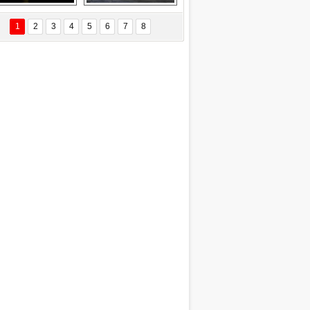
EÇİL ÖZYANIK
Delta uçağına 
Ford Focus RS 
 Değişti?
yıldırım çarptı
(2015)
1
2
3
4
5
6
7
8
DNAN SAKA
iman Kenti Aliağa"
ERİÇ KÖYATASI
yraksız Vatan !