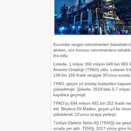
Kurumlar vergisi rekortmenleri listesinde 
alırken, söz konusu rekortmenlere tahakkuk
lira oldu.
Listede, 1 milyar 266 milyon 648 bin 883 li
Anonim Ortaklığı (TPAO) oldu. Listenin 5'i
138 bin 166 liralık vergiyle 30'uncu sırada 
TPAO, geçen yıl sondaj faaliyetleri kapsam
yükseltmişti. Şirketin, 2018'deki 5,7 milyar
kayıtlara geçmişti.
TPAO'yu 694 milyon 492 bin 252 liralık ve
etti. Böylece Eti Maden, geçen yıl bir önce
yükselerek 10'uncu sıraya yerleşti.
Türkiye Elektrik İletim AŞ (TEİAŞ) ise geçe
sırada yer aldı. TEİAŞ, 2017 yılına göre b