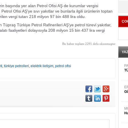
yö
rin başında yer alan Petrol Ofisi AŞ de kurumlar vergisi
 Petrol Ofisi AŞ'ye sıvı yakıtlar ve bunlarla ilgili ürünlerin toptan
irilen vergi tutarı 218 milyon 97 bin 488 lira oldu.
ÇO
Tüpraş Türkiye Petrol Rafinerileri AŞ'ye petrol türevi̇ yakıtlar,
latı faaliyetleri dolayısıyla 208 milyon 15 bin 437 lira vergi
Bu haber toplam 2291 defa okunmuştur
YA
FA
ti
,
türkiye petrolleri
,
elektrik iletişim
,
petrol ofisi
TÜ
E
G
M
Ha