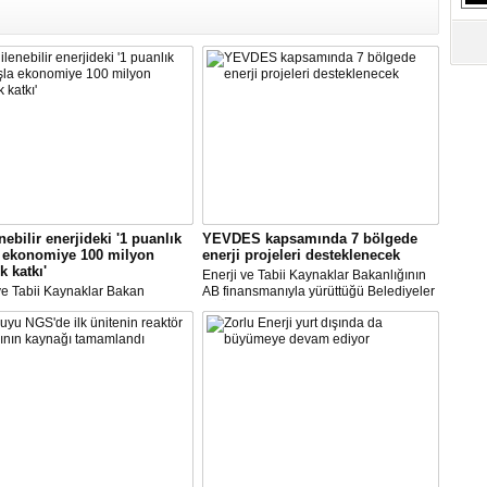
S
Ne
A
"L
M
Ba
nebilir enerjideki '1 puanlık
YEVDES kapsamında 7 bölgede
a ekonomiye 100 milyon
enerji projeleri desteklenecek
k katkı'
Enerji ve Tabii Kaynaklar Bakanlığının
ve Tabii Kaynaklar Bakan
AB finansmanıyla yürüttüğü Belediyeler
ısı Alparslan Bayraktar,
ve Üniversiteler İçin Yenilenebilir Enerji
'nin yenilenebilir enerji
ve Enerji Verimliliği Teknik Destek
esinde ciddi bir artış yaşandığına
Projesi'ne yapılan başvurular
ekti.
sonuçlandırıldı.