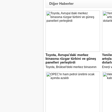
Diğer Haberler
Toyota, Avrupa’daki merkez
Yenile
binasına rüzgar türbini ve güneş
artışl
panelleri yerleştirdi
dolarlı
Toyota, Brüksel'deki merkez binasının
Enerji 
önüne son teknolojileri kullanarak bir
Yardımc
rüzgar türbini yerleştirdi
Türkiye
kapasit
dikkat ç