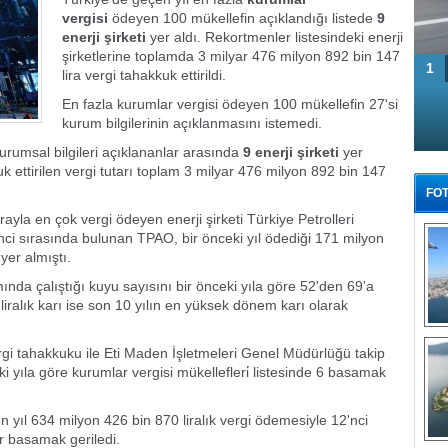
vergisi
ödeyen 100 mükellefin açıklandığı listede
9
enerji şirketi
yer aldı. Rekortmenler listesindeki enerji
şirketlerine toplamda 3 milyar 476 milyon 892 bin 147
1
lira vergi tahakkuk ettirildi.
En fazla kurumlar vergisi ödeyen 100 mükellefin 27'si
kurum bilgilerinin açıklanmasını istemedi.
kurumsal bilgileri açıklananlar arasında
9 enerji şirketi
yer
 ettirilen vergi tutarı toplam 3 milyar 476 milyon 892 bin 147
FOT
rayla en çok vergi ödeyen enerji şirketi Türkiye Petrolleri
nci sırasında bulunan TPAO, bir önceki yıl ödediği 171 milyon
yer almıştı.
ında çalıştığı kuyu sayısını bir önceki yıla göre 52'den 69'a
 liralık karı ise son 10 yılın en yüksek dönem karı olarak
Tü
rgi tahakkuku ile Eti Maden İşletmeleri Genel Müdürlüğü takip
ki yıla göre kurumlar vergisi mükellefleri̇ listesinde 6 basamak
n yıl 634 milyon 426 bin 870 liralık vergi ödemesiyle 12'nci
ir basamak geriledi.