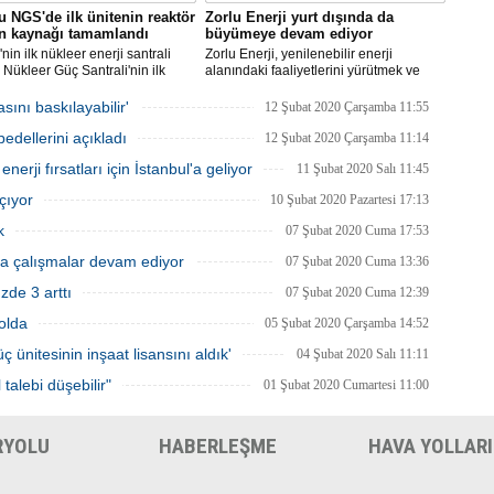
 NGS'de ilk ünitenin reaktör
Zorlu Enerji yurt dışında da
ın kaynağı tamamlandı
büyümeye devam ediyor
nin ilk nükleer enerji santrali
Zorlu Enerji, yenilenebilir enerji
Nükleer Güç Santrali'nin ilk
alanındaki faaliyetlerini yürütmek ve
 için üretilen reaktör basınç
yatırımlarını arttırmak amacıyla Almatı’da
 kaynak işleminin tamamlandığı
şube açılışını gerçekleştirecek.
ını baskılayabilir'
12 Şubat 2020 Çarşamba 11:55
i.
edellerini açıkladı
12 Şubat 2020 Çarşamba 11:14
enerji fırsatları için İstanbul'a geliyor
11 Şubat 2020 Salı 11:45
çıyor
10 Şubat 2020 Pazartesi 17:13
k
07 Şubat 2020 Cuma 17:53
a çalışmalar devam ediyor
07 Şubat 2020 Cuma 13:36
zde 3 arttı
07 Şubat 2020 Cuma 12:39
yolda
05 Şubat 2020 Çarşamba 14:52
 ünitesinin inşaat lisansını aldık'
04 Şubat 2020 Salı 11:11
talebi düşebilir"
01 Şubat 2020 Cumartesi 11:00
RYOLU
HABERLEŞME
HAVA YOLLARI