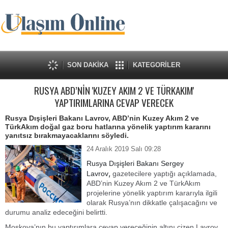
SON DAKİKA
KATEGORİLER
RUSYA ABD’NİN 'KUZEY AKIM 2 VE TÜRKAKIM'
YAPTIRIMLARINA CEVAP VERECEK
Rusya Dışişleri Bakanı Lavrov, ABD’nin Kuzey Akım 2 ve
TürkAkım doğal gaz boru hatlarına yönelik yaptırım kararını
yanıtsız bırakmayacaklarını söyledi.
24 Aralık 2019 Salı 09:28
Rusya Dışişleri Bakanı Sergey
,
Lavrov
gazetecilere yaptığı açıklamada,
ABD’nin Kuzey Akım 2 ve TürkAkım
projelerine yönelik yaptırım kararıyla ilgili
olarak Rusya’nın dikkatle çalışacağını ve
durumu analiz edeceğini belirtti.
Moskova’nın bu yaptırımlara cevap vereceğinin altını çizen Lavrov,