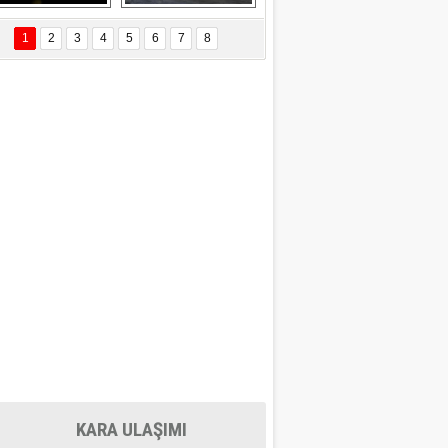
EÇİL ÖZYANIK
Delta uçağına 
Ford Focus RS 
 Değişti?
yıldırım çarptı
(2015)
1
2
3
4
5
6
7
8
DNAN SAKA
iman Kenti Aliağa"
ERİÇ KÖYATASI
yraksız Vatan !
KARA ULAŞIMI