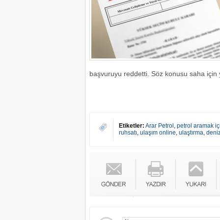
başvuruyu reddetti. Söz konusu saha için y
Etiketler:
Arar Petrol
,
petrol aramak iç
ruhsatı
,
ulaşım online
,
ulaştırma
,
deni