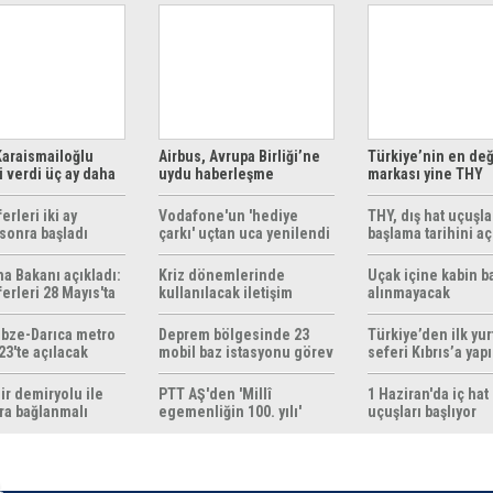
araismailoğlu
Airbus, Avrupa Birliği’ne
Türkiye’nin en değ
 verdi üç ay daha
uydu haberleşme
markası yine THY
z
çözümleri sunuyor
erleri iki ay
Vodafone'un 'hediye
THY, dış hat uçuşla
sonra başladı
çarkı' uçtan uca yenilendi
başlama tarihini aç
ma Bakanı açıkladı:
Kriz dönemlerinde
Uçak içine kabin b
erleri 28 Mayıs'ta
kullanılacak iletişim
alınmayacak
r
yöntemleri rehberi
hazırlandı
bze-Darıca metro
Deprem bölgesinde 23
Türkiye’den ilk yurt
23'te açılacak
mobil baz istasyonu görev
seferi Kıbrıs’a yap
yapıyor
ir demiryolu ile
PTT AŞ'den 'Millî
1 Haziran'da iç hat
ra bağlanmalı
egemenliğin 100. yılı'
uçuşları başlıyor
konulu anma pulu