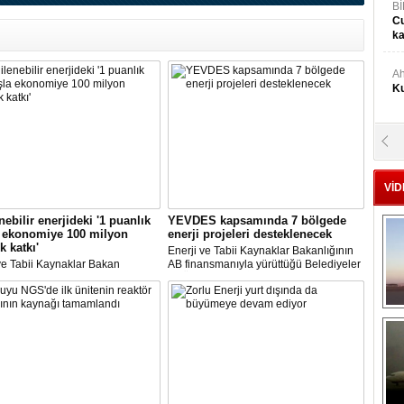
Bİ
Cu
ka
Ah
Ku
M
Ku
VİD
M.
nebilir enerjideki '1 puanlık
YEVDES kapsamında 7 bölgede
Ya
a ekonomiye 100 milyon
enerji projeleri desteklenecek
k katkı'
Enerji ve Tabii Kaynaklar Bakanlığının
ve Tabii Kaynaklar Bakan
AB finansmanıyla yürüttüğü Belediyeler
Mu
ısı Alparslan Bayraktar,
ve Üniversiteler İçin Yenilenebilir Enerji
'nin yenilenebilir enerji
ve Enerji Verimliliği Teknik Destek
Si
esinde ciddi bir artış yaşandığına
Projesi'ne yapılan başvurular
ekti.
sonuçlandırıldı.
A
Ge