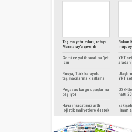
Taşıma yatırımları, rotayı
Bakan K
Marmaray'a çevirdi
müjdeyi
ücretsi
Gemi ve yat ihracatına 'jet'
YHT sef
izin
aradan 
Rusya, Türk karayolu
Ulaştır
taşımacılarına kısıtlama
YHT sef
getirebilir
başlıyo
Pegasus kargo uçuşlarına
OSB-Ge
başlıyor
hattı 20
Hava ihracatımız arttı
Eskişeh
lojistik maliyetlere destek
limanla
gerek