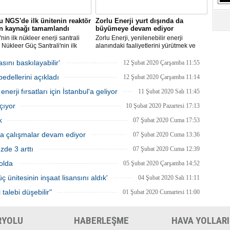
S
Ne
 NGS'de ilk ünitenin reaktör
Zorlu Enerji yurt dışında da
ın kaynağı tamamlandı
büyümeye devam ediyor
nin ilk nükleer enerji santrali
Zorlu Enerji, yenilenebilir enerji
A
Nükleer Güç Santrali'nin ilk
alanındaki faaliyetlerini yürütmek ve
"L
 için üretilen reaktör basınç
yatırımlarını arttırmak amacıyla Almatı’da
 kaynak işleminin tamamlandığı
şube açılışını gerçekleştirecek.
ını baskılayabilir'
12 Şubat 2020 Çarşamba 11:55
i.
edellerini açıkladı
12 Şubat 2020 Çarşamba 11:14
M
Ba
enerji fırsatları için İstanbul'a geliyor
11 Şubat 2020 Salı 11:45
çıyor
10 Şubat 2020 Pazartesi 17:13
k
07 Şubat 2020 Cuma 17:53
a çalışmalar devam ediyor
07 Şubat 2020 Cuma 13:36
zde 3 arttı
07 Şubat 2020 Cuma 12:39
yolda
05 Şubat 2020 Çarşamba 14:52
 ünitesinin inşaat lisansını aldık'
04 Şubat 2020 Salı 11:11
talebi düşebilir"
01 Şubat 2020 Cumartesi 11:00
RYOLU
HABERLEŞME
HAVA YOLLARI