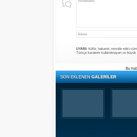
UYARI:
Küfür, hakaret, rencide edici cümle
Türkçe karakter kullanılmayan ve büyük 
Bu hab
SON EKLENEN
GALERİLER