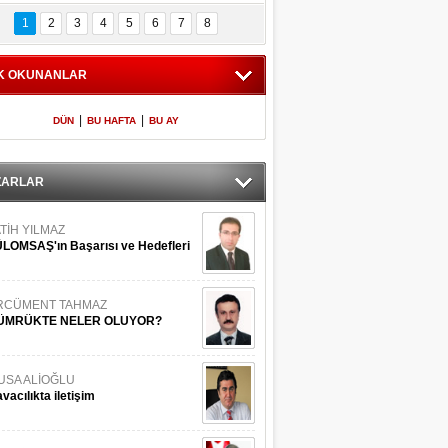
Bilinmeyen 
İşte Meclis'e giren 
nleriyle İstanbul 
600 milletvekilinin 
1
2
3
4
5
6
7
8
Adaları
listesi
K OKUNANLAR
|
|
DÜN
BU HAFTA
BU AY
ZARLAR
TİH YILMAZ
LOMSAŞ'ın Başarısı ve Hedefleri
RCÜMENT TAHMAZ
ÜMRÜKTE NELER OLUYOR?
USA ALİOĞLU
vacılıkta iletişim