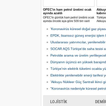
OPEC'in ham petrol üretimi ocak
Akkuyu
ayında azaldı
kabın
OPEC'in günlük ham petrol üretimi ocak
Türkiye'
ayında önceki aya göre 509 bin varil
Akkuyu 
azalarak 28 milyon 860 bin varile
ünitesi
geriledi.
kabının
'Koronavirüs küresel doğal gaz piyasas
bildirild
EPDK, lisanssız güneş enerjisi işlem b
Uluslararası yatırımcılar, yenilenebilir 
SOCAR AQS Türkiye'de saha tesisi a
Petrolde arama ve üretim yerlileşece
Dünyanın üçüncü en yüksek barajınd
Türkiye'nin elektrik tüketimi ocakta yü
Elektrikte yenilenebilir enerji tarifesi 
'Akkuyu Nükleer Güç Santrali ikinci güç
"Koronavirüs nedeniyle küresel petrol 
LOJİSTİK
DEMİ