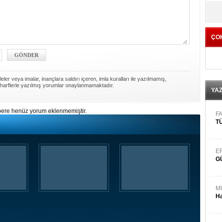
yö
ÇO
ler veya imalar, inançlara saldırı içeren, imla kuralları ile yazılmamış,
harflerle yazılmış yorumlar onaylanmamaktadır.
YA
ere henüz yorum eklenmemiştir.
FA
TÜ
E
G
M
Ha