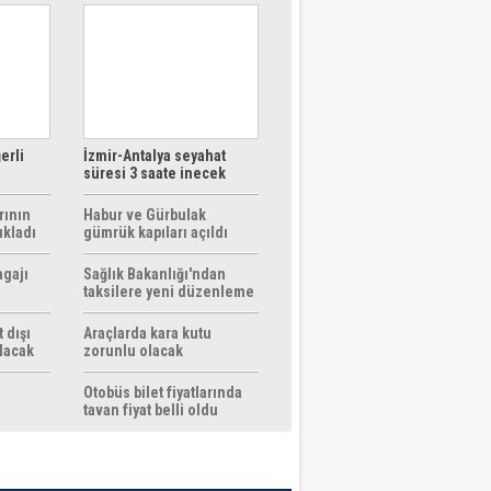
erli
İzmir-Antalya seyahat
süresi 3 saate inecek
rının
Habur ve Gürbulak
ıkladı
gümrük kapıları açıldı
agajı
Sağlık Bakanlığı'ndan
taksilere yeni düzenleme
 dışı
Araçlarda kara kutu
ılacak
zorunlu olacak
Otobüs bilet fiyatlarında
tavan fiyat belli oldu