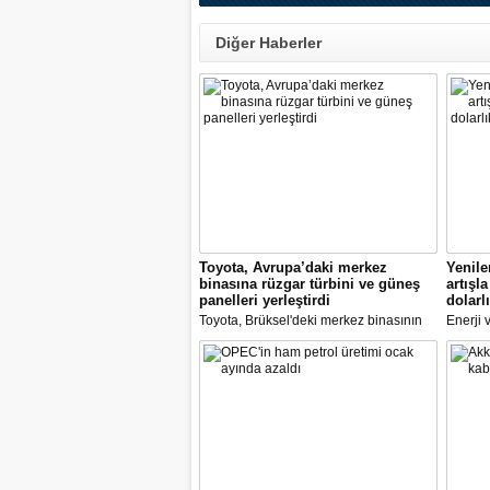
Diğer Haberler
Toyota, Avrupa’daki merkez
Yenile
binasına rüzgar türbini ve güneş
artışl
panelleri yerleştirdi
dolarlı
Toyota, Brüksel'deki merkez binasının
Enerji 
önüne son teknolojileri kullanarak bir
Yardımc
rüzgar türbini yerleştirdi
Türkiye
kapasit
dikkat ç