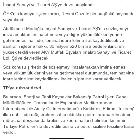
İnşaat Sanayi ve Ticaret AŞ'ye devri onaylandı.
ÖYK'nin konuya ilişkin kararı, Resmi Gazete'nin bugünkü sayısında
yayımlandı.
Abdülmecit Modoğlu İnşaat Sanayi ve Ticaret AŞ'nin sözleşmeyi
imzalamaktan imtina etmesi veya diğer yükümlülükleri yerine
getirmemesi halinde, teminat idare lehine irat kaydedilecek ve
santralin işletme hakkı, 30 milyon 520 bin lira bedelle ikinci en
yüksek teklifi veren AKY Mutfak Eşyaları İmalatı Sanayi ve Ticaret
Ltd. Şti'ye devredilecek.
Söz konusu şirketin de sözleşmeyi imzalamaktan imtina etmesi
veya yükümlülüklerini yerine getirmemesi durumunda, teminat yine
idare lehine irat kaydedilerek ihalenin iptaline karar verilecek.
TP'ye ruhsat devri
Bu arada, Enerji ve Tabii Kaynaklar Bakanlığı Petrol İşleri Genel
Müdürlüğünce, Transatlantic Exploration Mediterranean
International ile Amity Oil International'ın Kırklareli, Edirne, Tekirdağ
illeri dahilinde müştereken sahip oldukları petrol arama ruhsatının
müracaat dosyasında krokisi ve koordinatları belirtilen kısmının
Türkiye Petrolleri'ne devredilmesine ve petrol siciline tesciline karar
verildi.