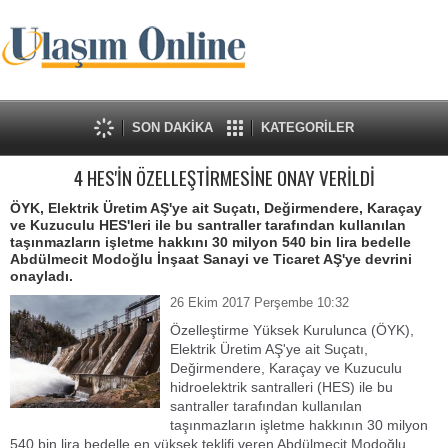
SON DAKİKA
KATEGORİLER
4 HES'İN ÖZELLEŞTİRMESİNE ONAY VERİLDİ
ÖYK, Elektrik Üretim AŞ'ye ait Suçatı, Değirmendere, Karaçay
ve Kuzuculu HES'leri ile bu santraller tarafından kullanılan
taşınmazların işletme hakkını 30 milyon 540 bin lira bedelle
Abdülmecit Modoğlu İnşaat Sanayi ve Ticaret AŞ'ye devrini
onayladı.
26 Ekim 2017 Perşembe 10:32
Özelleştirme Yüksek Kurulunca (ÖYK),
Elektrik Üretim AŞ'ye ait Suçatı,
Değirmendere, Karaçay ve Kuzuculu
hidroelektrik santralleri (HES) ile bu
santraller tarafından kullanılan
taşınmazların işletme hakkının 30 milyon
540 bin lira bedelle en yüksek teklifi veren Abdülmecit Modoğlu