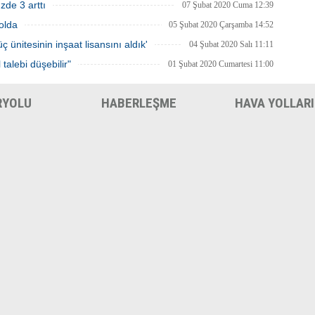
zde 3 arttı
07 Şubat 2020 Cuma 12:39
yolda
05 Şubat 2020 Çarşamba 14:52
 ünitesinin inşaat lisansını aldık'
04 Şubat 2020 Salı 11:11
talebi düşebilir"
01 Şubat 2020 Cumartesi 11:00
RYOLU
HABERLEŞME
HAVA YOLLARI