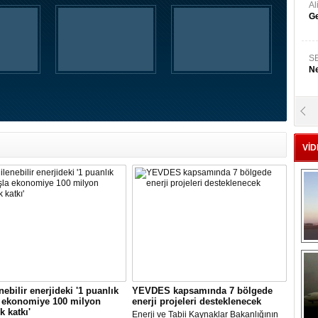
A
Ge
S
Ne
A
"L
VİD
M
Ba
nebilir enerjideki '1 puanlık
YEVDES kapsamında 7 bölgede
a ekonomiye 100 milyon
enerji projeleri desteklenecek
k katkı'
Enerji ve Tabii Kaynaklar Bakanlığının