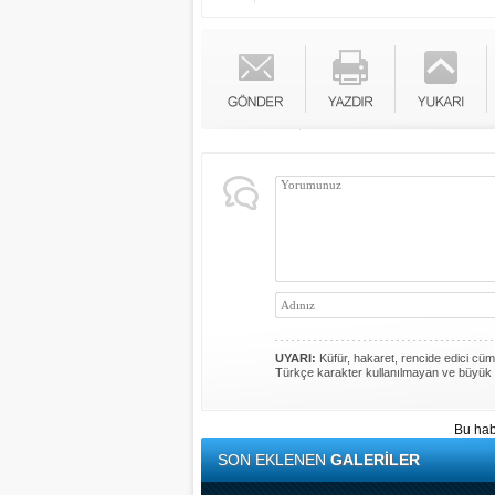
UYARI:
Küfür, hakaret, rencide edici cümle
Türkçe karakter kullanılmayan ve büyük 
Bu hab
SON EKLENEN
GALERİLER