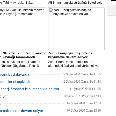
ve Tabii Kaynaklar Bakan
AB finansmanıyla yürüttüğü Belediyeler
ısı Alparslan Bayraktar,
ve Üniversiteler İçin Yenilenebilir Enerji
'nin yenilenebilir enerji
ve Enerji Verimliliği Teknik Destek
esinde ciddi bir artış yaşandığına
Projesi'ne yapılan başvurular
ekti.
sonuçlandırıldı.
 NGS'de ilk ünitenin reaktör
Zorlu Enerji yurt dışında da
ın kaynağı tamamlandı
büyümeye devam ediyor
nin ilk nükleer enerji santrali
Zorlu Enerji, yenilenebilir enerji
Nükleer Güç Santrali'nin ilk
alanındaki faaliyetlerini yürütmek ve
 için üretilen reaktör basınç
yatırımlarını arttırmak amacıyla Almatı’da
 kaynak işleminin tamamlandığı
şube açılışını gerçekleştirecek.
ını baskılayabilir'
12 Şubat 2020 Çarşamba 11:55
i.
edellerini açıkladı
12 Şubat 2020 Çarşamba 11:14
enerji fırsatları için İstanbul'a geliyor
11 Şubat 2020 Salı 11:45
çıyor
10 Şubat 2020 Pazartesi 17:13
k
07 Şubat 2020 Cuma 17:53
a çalışmalar devam ediyor
07 Şubat 2020 Cuma 13:36