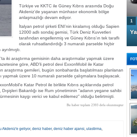
Türkiye ve KKTC ile Güney Kıbrıs arasında Doğu
Akdeniz’de yaşanan münhasır ekonomik bölge
anlaşmazlığı devam ediyor.
1
İtalyan petrol şirketi ENI’nin kiralamış olduğu Sapien
4 Kapılı AMG GT Coupe
Ya
12000 adlı sondaj gemisi, Türk Deniz Kuvvetleri
Türkiye'de satışa çıktı
tarafından engellenmiş ve Güney Kıbrıs’ın tek taraflı
olarak ruhsatlandırdığı 3 numaralı parselde hiçbir
ayrılmıştı.
’ta iki araştırma gemisinin daha araştırmalar yapmak üzere
FOT
zetesine göre, ABD’li petrol devi ExxonMobil ile Katar
nun araştırma gemileri, bugün sonbaharda başlatılması planlanan
sı yapmak üzere 10 numaralı parselde çalışmalara başlayacak.
onMobil'e Katar Petrol ile birlikte Kıbrıs açıklarında petrol
 Dışişleri Bakanlığı ise Rum yönetiminin "adanın yegane sahibi
FA
rdürmesinin kaygı verici ve kabul edilemez" olduğu belirtmişti.
TÜ
Tü
Bu haber toplam 2393 defa okunmuştur
E
G
 Akdeniz'e geliyor
,
deniz haber
,
deniz haber ajansi
,
ulastirma
,