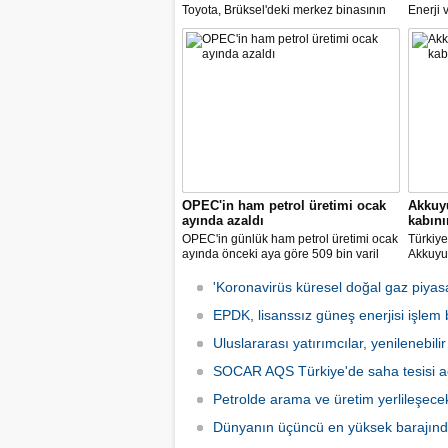
Toyota, Brüksel'deki merkez binasının
Enerji 
önüne son teknolojileri kullanarak bir
Yardımc
rüzgar türbini yerleştirdi
Türkiye
kapasit
dikkat ç
OPEC'in ham petrol üretimi ocak
Akkuyu
ayında azaldı
kabın
OPEC'in günlük ham petrol üretimi ocak
Türkiye'
ayında önceki aya göre 509 bin varil
Akkuyu 
azalarak 28 milyon 860 bin varile
ünitesi
geriledi.
kabının
'Koronavirüs küresel doğal gaz piyasas
bildirild
EPDK, lisanssız güneş enerjisi işlem b
Uluslararası yatırımcılar, yenilenebilir 
SOCAR AQS Türkiye'de saha tesisi a
Petrolde arama ve üretim yerlileşece
Dünyanın üçüncü en yüksek barajınd