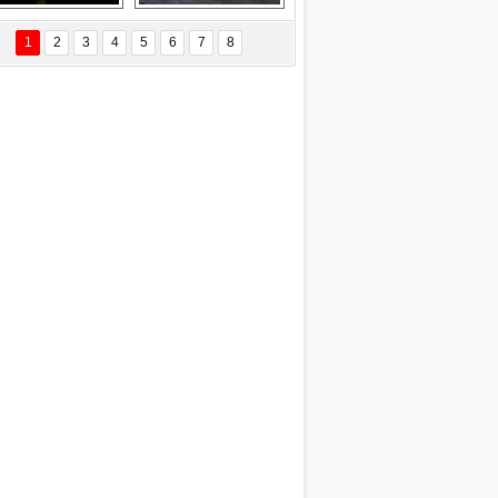
Delta uçağına 
Ford Focus RS 
yıldırım çarptı
(2015)
1
2
3
4
5
6
7
8