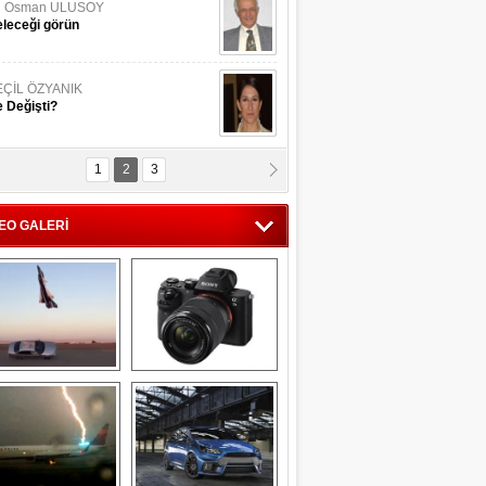
li Osman ULUSOY
leceği görün
EÇİL ÖZYANIK
 Değişti?
1
2
3
DNAN SAKA
iman Kenti Aliağa"
EO GALERİ
ERİÇ KÖYATASI
yraksız Vatan !
Savaş uçağı 
Sony Alpha 7R II ön 
pilotundan 
inceleme
muhteşem gösteri