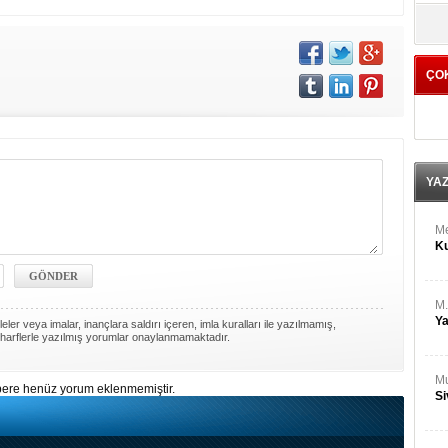
M
yö
Ha
ÇO
Bİ
Cu
ka
Ah
Ku
YA
M
Ku
M.
Ya
ler veya imalar, inançlara saldırı içeren, imla kuralları ile yazılmamış,
harflerle yazılmış yorumlar onaylanmamaktadır.
Mu
ere henüz yorum eklenmemiştir.
Si