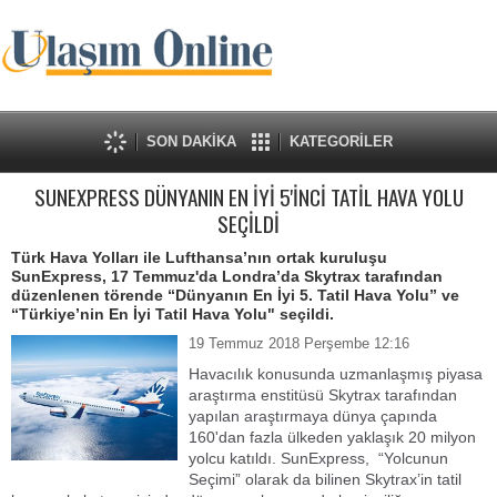
SON DAKİKA
KATEGORİLER
SUNEXPRESS DÜNYANIN EN İYİ 5'İNCİ TATİL HAVA YOLU
SEÇİLDİ
Türk Hava Yolları ile Lufthansa’nın ortak kuruluşu
SunExpress, 17 Temmuz'da Londra’da Skytrax tarafından
düzenlenen törende “Dünyanın En İyi 5. Tatil Hava Yolu” ve
“Türkiye’nin En İyi Tatil Hava Yolu" seçildi.
19 Temmuz 2018 Perşembe 12:16
Havacılık konusunda uzmanlaşmış piyasa
araştırma enstitüsü Skytrax tarafından
yapılan araştırmaya dünya çapında
160'dan fazla ülkeden yaklaşık 20 milyon
yolcu katıldı. SunExpress, “Yolcunun
Seçimi” olarak da bilinen Skytrax’in tatil