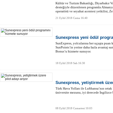
Kültür ve Turizm Bakanlığı, Diyarbakır V
desteğiyle düzenlenen programla Almanya'
operatörü ve seyahat acentesi yetkilisi, Ze
21 Eylül 2018 Cuma 16:40
Sunexpress yeni ödül progr
SunExpress, yolcularına her uçuşta puan
SunPoints’in yerine daha fazla avantaj s
Bonus’u hizmete sunuyor.
18 Eylül 2018 Salı 16:30
Sunexpress, yetiştirmek üzer
Türk Hava Yolları ile Lufthansa’nın ortak
üniversite mezunu, iyi derecede İngilizce b
08 Eylül 2018 Cumartesi 10:03