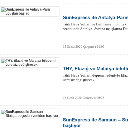
SunExpress ile Antalya-Paris
Türk Hava Yolları ve Lufthansa’nın ortak
sezonunda Antalya- Avrupa uçuşlarına Düny
4 
Tü
05 Şubat 2020 Çarşamba 11:09
THY, Elazığ ve Malatya biletl
Türk Hava Yolları, deprem nedeniyle Elazığ
ücretsiz değiştirecek.
25 Ocak 2020 Cumartesi 09:03
SunExpress ile Samsun – Stu
başlıyor