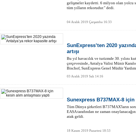
gelişmeler kaydetti. 6 milyon olan yolcu s
tüm yılların rekorudur." dedi.
04 Aralık 2019 Çarşamba 16:33
SunExpress’ten 2020 yazında
artışı
Bu yıl havacılık ve turizmde 30. yılını 
çerçevesinde, Antalya Valisi Münir Kara
Bischof, SunExpress Genel Müdür Yardımc
mensuplarıyla bir araya geldi.
03 Aralık 2019 Salı 14:16
Sunexpress B737MAX-8 için k
Tüm Dünya şirketleri B737MAX'ların so
EASA tarafından ne zaman onaylanacağını
atak geldi.
18 Kasım 2019 Pazartesi 18:53