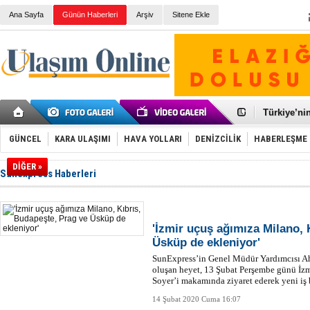
Ana Sayfa
Günün Haberleri
Arşiv
Sitene Ekle
Galataport
BMW, deniz
Kiralık min
VW'de üst
Ünye Liman
Türkiye’ni
İzmir-Anta
Osmanlı'nı
GÜNCEL
KARA ULAŞIMI
HAVA YOLLARI
DENİZCİLİK
HABERLEŞME
Otomotivde 
Toyota Tür
DİĞER »
Sunexpress Haberleri
Otomobil i
HAVAŞ 21 h
İran'a ait 
'Jet uçak' 
Rus savaş 
'İzmir uçuş ağımıza Milano, 
Üsküp de ekleniyor'
SunExpress’in Genel Müdür Yardımcısı Ahm
oluşan heyet, 13 Şubat Perşembe günü İz
Soyer’i makamında ziyaret ederek yeni iş b
14 Şubat 2020 Cuma 16:07