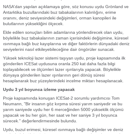
NASA'dan yapılan açıklamaya göre, söz konusu uydu Grönland ve
Antarktika buzullarındaki buz tabakalarının kalınlığını, erime
oranını, deniz seviyesindeki değişimleri, orman kanopileri ile
bulutlarının yüksekliğini ölçecek.
Elde edilen sonuçları bilim adamlarına yönlendirecek olan uydu,
böylelikle buz tabakalarının zaman içerisindeki değişimine, küresel
ısınmaya bağlı buz kayıplarına ve diğer faktörlerin dünyadaki deniz
seviyelerini nasıl etkileyebileceğine dair öngörüler sunacak.
Yüksek teknoloji lazer sistemi taşıyan uydu, proje kapsamında ilk
gönderilen ICESat uydusuna oranla 250 kat daha fazla bilgi
toplayabilecek ve ölçümleri lazer ışınlarıyla yapacak. Böylelikle
dünyaya gönderilen lazer ışınlarının geri dönüş süresi
hesaplanarak buz yüzeylerindeki incelme miktarı hesaplanacak.
Uydu 3 yıl boyunca izleme yapacak
Proje kapsamında konuşan ICESat-2 sorumlu yardımcısı Tom
Neumann, "Bir insanın göz kırpma süresi yarım saniyedir ve bu
yarım saniyede uydu her 6 merceğinden 5000 yükseklik ölçümü
yapacak ve bu her gün, her saat ve her saniye 3 yıl boyunca
sürecek." değerlendirmesinde bulundu.
Uydu, buzul erimesi, küresel ısınmaya bağlı değişimler ve deniz