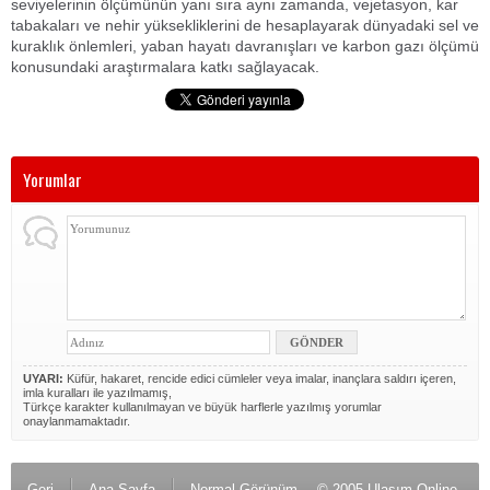
seviyelerinin ölçümünün yanı sıra aynı zamanda, vejetasyon, kar
tabakaları ve nehir yüksekliklerini de hesaplayarak dünyadaki sel ve
kuraklık önlemleri, yaban hayatı davranışları ve karbon gazı ölçümü
konusundaki araştırmalara katkı sağlayacak.
Yorumlar
UYARI:
Küfür, hakaret, rencide edici cümleler veya imalar, inançlara saldırı içeren,
imla kuralları ile yazılmamış,
Türkçe karakter kullanılmayan ve büyük harflerle yazılmış yorumlar
onaylanmamaktadır.
Geri
Ana Sayfa
Normal Görünüm
© 2005 Ulaşım Online