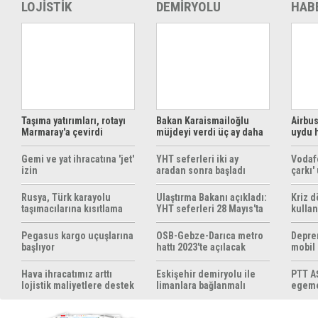
LOJİSTİK
DEMİRYOLU
HAB
Taşıma yatırımları, rotayı
Bakan Karaismailoğlu
Airbus
Marmaray'a çevirdi
müjdeyi verdi üç ay daha
uydu 
ücretsiz
çözüm
Gemi ve yat ihracatına 'jet'
YHT seferleri iki ay
Vodaf
izin
aradan sonra başladı
çarkı'
Rusya, Türk karayolu
Ulaştırma Bakanı açıkladı:
Kriz 
taşımacılarına kısıtlama
YHT seferleri 28 Mayıs'ta
kullan
getirebilir
başlıyor
yöntem
hazırl
Pegasus kargo uçuşlarına
OSB-Gebze-Darıca metro
Depre
başlıyor
hattı 2023'te açılacak
mobil
yapıyo
Hava ihracatımız arttı
Eskişehir demiryolu ile
PTT AŞ
lojistik maliyetlere destek
limanlara bağlanmalı
egemen
gerek
konul