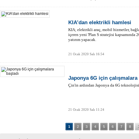
KIA’dan elektrikli hamlesi
KIA; elektrikli araç, mobil hizmetler, bağ
içeren yeni 'Plan S stratejisi kapsamında 
yatırım yapacak.
21 Ocak 2020 Salı 16:54
Japonya 6G için çalışmalara 
Çin'in ardından Japonya da 6G teknolojisi 
21 Ocak 2020 Salı 11:24
1
2
3
4
5
6
7
8