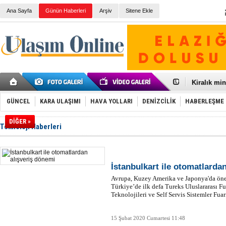
Ana Sayfa
Günün Haberleri
Arşiv
Sitene Ekle
Galataport
BMW, deniz
Kiralık min
VW'de üst
Ünye Liman
GÜNCEL
KARA ULAŞIMI
HAVA YOLLARI
DENİZCİLİK
HABERLEŞME
Türkiye’ni
İzmir-Anta
DİĞER »
Teknoloji Haberleri
Osmanlı'nı
Otomotivde 
Toyota Tür
Otomobil i
HAVAŞ 21 h
İstanbulkart ile otomatlarda
İran'a ait 
Avrupa, Kuzey Amerika ve Japonya'da önem
'Jet uçak' 
Türkiye’de ilk defa Tureks Uluslararası F
Rus savaş 
Teknolojileri ve Self Servis Sistemler Fu
15 Şubat 2020 Cumartesi 11:48