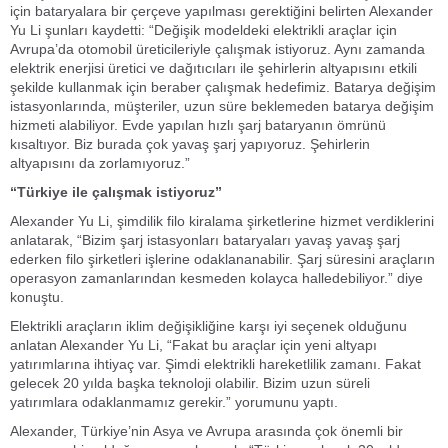
için bataryalara bir çerçeve yapılması gerektiğini belirten Alexander
Yu Li şunları kaydetti: “Değişik modeldeki elektrikli araçlar için
Avrupa’da otomobil üreticileriyle çalışmak istiyoruz. Aynı zamanda
elektrik enerjisi üretici ve dağıtıcıları ile şehirlerin altyapısını etkili
şekilde kullanmak için beraber çalışmak hedefimiz. Batarya değişim
istasyonlarında, müşteriler, uzun süre beklemeden batarya değişim
hizmeti alabiliyor. Evde yapılan hızlı şarj bataryanın ömrünü
kısaltıyor. Biz burada çok yavaş şarj yapıyoruz. Şehirlerin
altyapısını da zorlamıyoruz.”
“Türkiye ile çalışmak istiyoruz”
Alexander Yu Li, şimdilik filo kiralama şirketlerine hizmet verdiklerini
anlatarak, “Bizim şarj istasyonları bataryaları yavaş yavaş şarj
ederken filo şirketleri işlerine odaklananabilir. Şarj süresini araçların
operasyon zamanlarından kesmeden kolayca halledebiliyor.” diye
konuştu.
Elektrikli araçların iklim değişikliğine karşı iyi seçenek olduğunu
anlatan Alexander Yu Li, “Fakat bu araçlar için yeni altyapı
yatırımlarına ihtiyaç var. Şimdi elektrikli hareketlilik zamanı. Fakat
gelecek 20 yılda başka teknoloji olabilir. Bizim uzun süreli
yatırımlara odaklanmamız gerekir.” yorumunu yaptı.
Alexander, Türkiye’nin Asya ve Avrupa arasında çok önemli bir