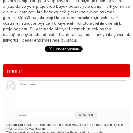
pazara sahip olduğunu vurgulayarak, “Türkiye gelecek 20 yılda
altyapıda ve yeni projelerde büyük potansiyele sahip. Türkiye'nin de
elektrikli hareketlilikte batarya değişim teknolojisine bakması
gerekir. Çünkü bu teknoloji filo ve kamu araçları için çok pratik
çözümler sunuyor. Ayrıca Türkiye elektrikli otomobil ile önemli bir
proje başlattı. Şu aşamada bile yerli otomobilin çok başarılı
olacağını söylemek mümkün. Biz de bu konuda Türkiye ile çalışmak
istiyoruz.” değerlendirmesinde bulundu.
Yorumlar
UYARI:
Küfür, hakaret, rencide edici cümleler veya imalar, inançlara saldırı içeren,
imla kuralları ile yazılmamış,
Türkçe karakter kullanılmayan ve büyük harflerle yazılmış yorumlar