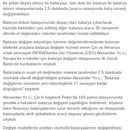
bir şirket deşarj olmuş bir bataryayı, tam dolu bir batarya ile batarya
dolum istasyonlarında 2,5 dakikada (aracın istasyonda kalış süresi)
değiştirebiliyor.
Batarya dolum istasyonunda deşarj olan batarya çıkarılarak,
hazırda bekletilen şarj edilmiş diğer batarya araca 30 saniyenin
altında el değmeden robotlar tarafından monte edilebiliyor.
Batarya değişim teknolojisi üzerine değerlendirmelerde bulunan,
elektrikli araçlara batarya değişim hizmeti veren Çin ve Almanya
ortak sermayeli INFRADianba Üst Yöneticisi (CEO) Alexander Yu Li,
Avrupa’da e-taksiler için batarya değişim istasyonunu ilk olarak
Berlin’de kurduklarını söyledi.
Bataryaların insan eli değmeden makine tarafından 2,5 dakikada
otomatik olarak değiştirildiğini anlatan Alexander Yu Li, "Batarya
değiştirme süresinin yeni teknolojilerle 27 sanayiye kadar
düştüğünü" kaydetti.
Alexander Yu Li, Çin'in başkenti Pekin'de 150 petrol istasyonunda
şimdilik e-taksilere batarya değişimi yapıldığını belirterek, böylece
taksi filosunun bataryalarının uzun ömürlü olduğunu ve istasyonda
bataryalarla akıllı şebekelere enerji deposu görevi gördüklerini
söyledi.
Değişik modellerde üretilen otomobil bataryalarının değiştirilmesi