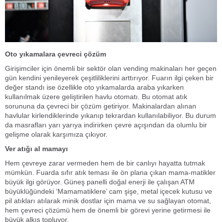
Oto yıkamalara çevreci çözüm
Girişimciler için önemli bir sektör olan vending makinaları her geçen
gün kendini yenileyerek çeşitliliklerini arttırıyor. Fuarın ilgi çeken bir
değer standı ise özellikle oto yıkamalarda araba yıkarken
kullanılmak üzere geliştirilen havlu otomatı. Bu otomat atık
sorununa da çevreci bir çözüm getiriyor. Makinalardan alınan
havlular kirlendiklerinde yıkanıp tekrardan kullanılabiliyor. Bu durum
da masrafları yarı yarıya indirirken çevre açışından da olumlu bir
gelişme olarak karşımıza çıkıyor.
Ver atığı al mamayı
Hem çevreye zarar vermeden hem de bir canlıyı hayatta tutmak
mümkün. Fuarda sıfır atık teması ile ön plana çıkan mama-matikler
büyük ilgi görüyor. Güneş panelli doğal enerji ile çalışan ATM
büyüklüğündeki ‘Mamamatiklere’ cam şişe, metal içecek kutusu ve
pil atıkları atılarak minik dostlar için mama ve su sağlayan otomat,
hem çevreci çözümü hem de önemli bir görevi yerine getirmesi ile
büyük alkış topluyor.