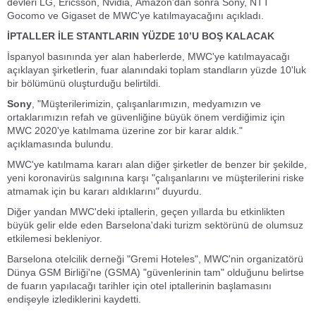
devleri LG, Ericsson, Nvidia, Amazon'dan sonra Sony, NTT
Gocomo ve Gigaset de MWC'ye katılmayacağını açıkladı.
İPTALLER İLE STANTLARIN YÜZDE 10’U BOŞ KALACAK
İspanyol basınında yer alan haberlerde, MWC'ye katılmayacağı
açıklayan şirketlerin, fuar alanındaki toplam standların yüzde 10'luk
bir bölümünü oluşturduğu belirtildi.
Sony
, "Müşterilerimizin, çalışanlarımızın, medyamızın ve
ortaklarımızın refah ve güvenliğine büyük önem verdiğimiz için
MWC 2020'ye katılmama üzerine zor bir karar aldık."
açıklamasında bulundu.
MWC'ye katılmama kararı alan diğer şirketler de benzer bir şekilde,
yeni koronavirüs salgınına karşı "çalışanlarını ve müşterilerini riske
atmamak için bu kararı aldıklarını" duyurdu.
Diğer yandan MWC'deki iptallerin, geçen yıllarda bu etkinlikten
büyük gelir elde eden Barselona'daki turizm sektörünü de olumsuz
etkilemesi bekleniyor.
Barselona otelcilik derneği "Gremi Hoteles", MWC'nin organizatörü
Dünya GSM Birliği'ne (GSMA) "güvenlerinin tam" olduğunu belirtse
de fuarın yapılacağı tarihler için otel iptallerinin başlamasını
endişeyle izlediklerini kaydetti.