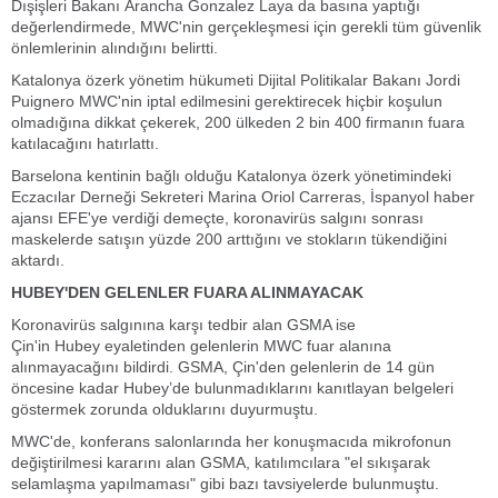
Dışişleri Bakanı Arancha Gonzalez Laya da basına yaptığı
değerlendirmede, MWC'nin gerçekleşmesi için gerekli tüm güvenlik
önlemlerinin alındığını belirtti.
Katalonya özerk yönetim hükumeti Dijital Politikalar Bakanı Jordi
Puignero MWC'nin iptal edilmesini gerektirecek hiçbir koşulun
olmadığına dikkat çekerek, 200 ülkeden 2 bin 400 firmanın fuara
katılacağını hatırlattı.
Barselona kentinin bağlı olduğu Katalonya özerk yönetimindeki
Eczacılar Derneği Sekreteri Marina Oriol Carreras, İspanyol haber
ajansı EFE'ye verdiği demeçte, koronavirüs salgını sonrası
maskelerde satışın yüzde 200 arttığını ve stokların tükendiğini
aktardı.
HUBEY'DEN GELENLER FUARA ALINMAYACAK
Koronavirüs salgınına karşı tedbir alan GSMA ise
Çin'in Hubey eyaletinden gelenlerin MWC fuar alanına
alınmayacağını bildirdi. GSMA, Çin'den gelenlerin de 14 gün
öncesine kadar Hubey’de bulunmadıklarını kanıtlayan belgeleri
göstermek zorunda olduklarını duyurmuştu.
MWC'de, konferans salonlarında her konuşmacıda mikrofonun
değiştirilmesi kararını alan GSMA, katılımcılara "el sıkışarak
selamlaşma yapılmaması" gibi bazı tavsiyelerde bulunmuştu.