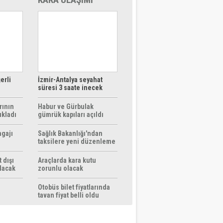
erli
İzmir-Antalya seyahat
süresi 3 saate inecek
rının
Habur ve Gürbulak
ıkladı
gümrük kapıları açıldı
agajı
Sağlık Bakanlığı'ndan
taksilere yeni düzenleme
 dışı
Araçlarda kara kutu
ılacak
zorunlu olacak
Otobüs bilet fiyatlarında
tavan fiyat belli oldu