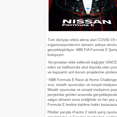
Tüm dünyayı etkisi altına alan COVID-19 
organizasyonlarının tamamı askıya alınmı
gerçekleştiriliyor. ABB FIA Formula E Şamp
buluşuyor.
Yarışmadan elde edilecek bağışlar UNICEF 
eden ve halihazırda okul dışında olan çoc
ve kapsamlı acil durum projelerine yönlend
“ABB Formula E Race at Home Challenge”d
sıra, misafir oyuncuları ve sosyal medyanı
Misafir oyuncular ve sosyal medyanın popüle
perşembe günleri arasında gerçekleşecek v
salgın dönemi sona erdiğinde ve her şey yo
Formula E testine katılma hakkı kazanaca
Pilotlar yarışta rFactor 2 isimli yarış oyu