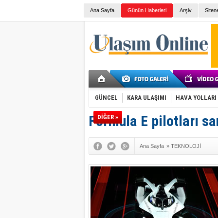
Ana Sayfa
Günün Haberleri
Arşiv
Siten
GÜNCEL
KARA ULAŞIMI
HAVA YOLLARI
Formula E pilotları s
DİĞER »
Ana Sayfa
»
TEKNOLOJİ