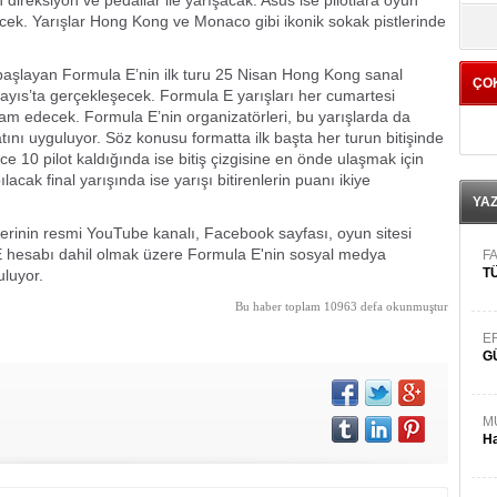
 direksiyon ve pedallar ile yarışacak. Asus ise pilotlara oyun
yö
decek. Yarışlar Hong Kong ve Monaco gibi ikonik sokak pistlerinde
e başlayan Formula E’nin ilk turu 25 Nisan Hong Kong sanal
ÇO
 Mayıs’ta gerçekleşecek. Formula E yarışları her cumartesi
evam edecek. Formula E’nin organizatörleri, bu yarışlarda da
ını uyguluyor. Söz konusu formatta ilk başta her turun bitişinde
ece 10 pilot kaldığında ise bitiş çizgisine en önde ulaşmak için
acak final yarışında ise yarışı bitirenlerin puanı ikiye
YA
serinin resmi YouTube kanalı, Facebook sayfası, oyun sitesi
E hesabı dahil olmak üzere Formula E'nin sosyal medya
FA
TÜ
uluyor.
Bu haber toplam 10963 defa okunmuştur
E
G
M
Ha