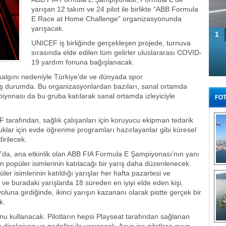
yarışan 12 takım ve 24 pilot ile birlikte “ABB Formula
E Race at Home Challenge” organizasyonunda
yarışacak.
1
UNICEF iş birliğinde gerçekleşen projede, turnuva
sırasında elde edilen tüm gelirler uluslararası COVID-
19 yardım fonuna bağışlanacak.
salgını nedeniyle Türkiye’de ve dünyada spor
ş durumda. Bu organizasyonlardan bazıları, sanal ortamda
iyonası da bu gruba katılarak sanal ortamda izleyiciyle
FOT
tarafından, sağlık çalışanları için koruyucu ekipman tedarik
uklar için evde öğrenme programları hazırlayanlar gibi küresel
irilecek.
a, ana etkinlik olan ABB FIA Formula E Şampiyonası’nın yanı
n popüler isimlerinin katılacağı bir yarış daha düzenlenecek.
Tü
r isimlerinin katıldığı yarışlar her hafta pazartesi ve
e buradaki yarışlarda 18 süreden en iyiyi elde eden kişi,
luna girdiğinde, ikinci yarışın kazananı olarak pistte gerçek bir
k.
nunu kullanacak. Pilotların hepsi Playseat tarafından sağlanan