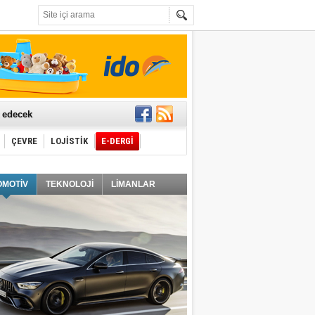
t edecek
ÇEVRE
LOJİSTİK
E-DERGİ
ğlayacak
OMOTİV
TEKNOLOJİ
LİMANLAR
i