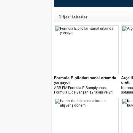
Diğer Haberler
Formula E pilotları sanal ortamda
Arçeli
yarışıyor
üretti
ABB FIA Formula E Şampiyonası,
Korona
Formula E’de yarışan 12 takım ve 24
solunum 
pilot ile birlikte “ABB Formula E Race at
solunum
Home Challenge” organizasyonunda
Biyomed
yarışacak.
ASELS
Mühendi