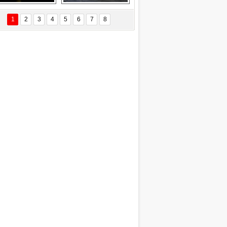
EÇİL ÖZYANIK
Delta uçağına 
Ford Focus RS 
 Değişti?
yıldırım çarptı
(2015)
1
2
3
4
5
6
7
8
DNAN SAKA
iman Kenti Aliağa"
ERİÇ KÖYATASI
yraksız Vatan !