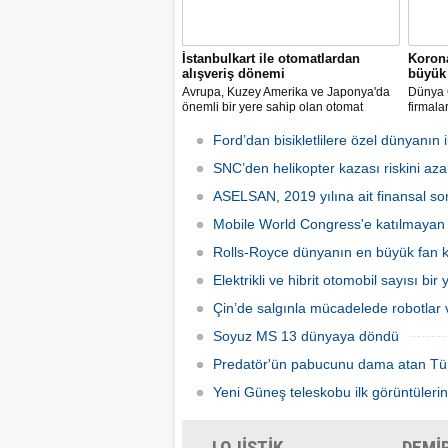
İstanbulkart ile otomatlardan
Korona
alışveriş dönemi
büyük 
Avrupa, Kuzey Amerika ve Japonya'da
Dünya G
önemli bir yere sahip olan otomat
firmala
sektörü Türkiye’de ilk defa Tureks
Mobil 
Uluslararası Fuarcılık tarafından
yapılma
Ford’dan bisikletlilere özel dünyanın il
düzenlenen Otomat Teknolojileri ve Self
Servis Sistemler Fuarı VENDEX
SNC’den helikopter kazası riskini azal
Turkey’de bir araya geldi.
ASELSAN, 2019 yılına ait finansal son
Mobile World Congress'e katılmayan şi
Rolls-Royce dünyanın en büyük fan ka
Elektrikli ve hibrit otomobil sayısı bir
Çin’de salgınla mücadelede robotlar v
Soyuz MS 13 dünyaya döndü
Predatör'ün pabucunu dama atan Tü
Yeni Güneş teleskobu ilk görüntülerin
LOJİSTİK
DEMİ