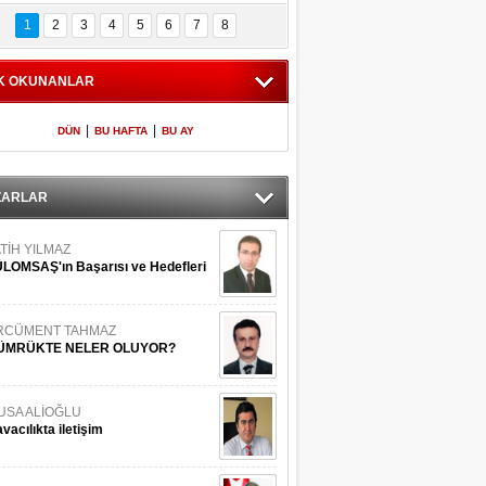
Bilinmeyen 
İşte Meclis'e giren 
nleriyle İstanbul 
600 milletvekilinin 
1
2
3
4
5
6
7
8
Adaları
listesi
K OKUNANLAR
|
|
DÜN
BU HAFTA
BU AY
ZARLAR
TİH YILMAZ
LOMSAŞ'ın Başarısı ve Hedefleri
RCÜMENT TAHMAZ
ÜMRÜKTE NELER OLUYOR?
USA ALİOĞLU
vacılıkta iletişim