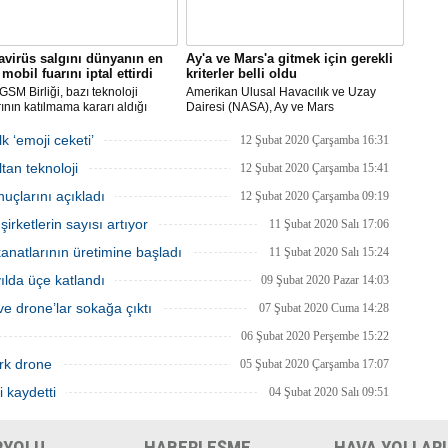
virüs salgını dünyanın en
Ay'a ve Mars'a gitmek için gerekli
mobil fuarını iptal ettirdi
kriterler belli oldu
SM Birliği, bazı teknoloji
Amerikan Ulusal Havacılık ve Uzay
rının katılmama kararı aldığı
Dairesi (NASA), Ay ve Mars
Dünya Kongresi'nin
görevlerinde yer alacak yeni astronotlar
yacağını açıkladı.
için ilan verdi.
k ‘emoji ceketi’
12 Şubat 2020 Çarşamba 16:31
tan teknoloji
12 Şubat 2020 Çarşamba 15:41
uçlarını açıkladı
12 Şubat 2020 Çarşamba 09:19
rketlerin sayısı artıyor
11 Şubat 2020 Salı 17:06
natlarının üretimine başladı
11 Şubat 2020 Salı 15:24
 yılda üçe katlandı
09 Şubat 2020 Pazar 14:03
e drone’lar sokağa çıktı
07 Şubat 2020 Cuma 14:28
06 Şubat 2020 Perşembe 15:22
rk drone
05 Şubat 2020 Çarşamba 17:07
i kaydetti
04 Şubat 2020 Salı 09:51
RYOLU
HABERLEŞME
HAVA YOLLARI