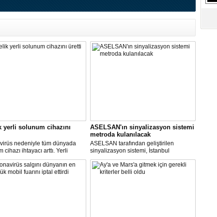
S
Ne
A
"L
M
Ba
k yerli solunum cihazını
ASELSAN'ın sinyalizasyon sistemi
metroda kulanılacak
virüs nedeniyle tüm dünyada
ASELSAN tarafından geliştirilen
cihazı ihtayacı arttı. Yerli
sinyalizasyon sistemi, İstanbul
 cihazı için ilk çalışmayı, Biosys
metrosunda kullanılacak.
ikal tasarladı, Arçelik üretti.
AN ve Baykar Savunma
sleri teknik destek verdi.