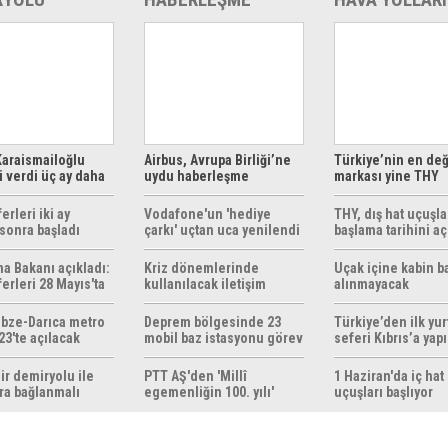
araismailoğlu
Airbus, Avrupa Birliği’ne
Türkiye’nin en değ
 verdi üç ay daha
uydu haberleşme
markası yine THY
z
çözümleri sunuyor
erleri iki ay
Vodafone'un 'hediye
THY, dış hat uçuşla
sonra başladı
çarkı' uçtan uca yenilendi
başlama tarihini aç
ma Bakanı açıkladı:
Kriz dönemlerinde
Uçak içine kabin b
erleri 28 Mayıs'ta
kullanılacak iletişim
alınmayacak
r
yöntemleri rehberi
hazırlandı
bze-Darıca metro
Deprem bölgesinde 23
Türkiye’den ilk yurt
23'te açılacak
mobil baz istasyonu görev
seferi Kıbrıs’a yap
yapıyor
ir demiryolu ile
PTT AŞ'den 'Millî
1 Haziran'da iç hat
ra bağlanmalı
egemenliğin 100. yılı'
uçuşları başlıyor
konulu anma pulu