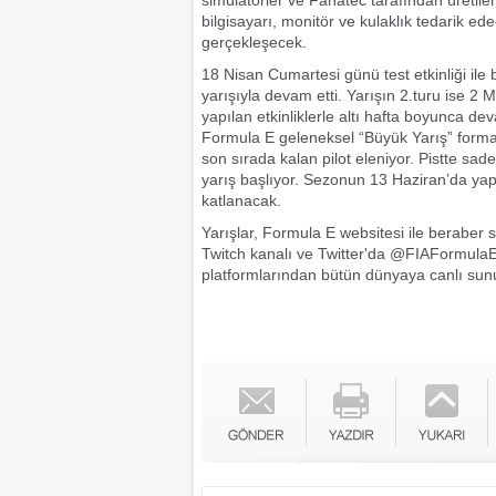
simülatörler ve Fanatec tarafından üretilen
bilgisayarı, monitör ve kulaklık tedarik e
gerçekleşecek.
18 Nisan Cumartesi günü test etkinliği il
yarışıyla devam etti. Yarışın 2.turu ise 2
yapılan etkinliklerle altı hafta boyunca d
Formula E geleneksel “Büyük Yarış” format
son sırada kalan pilot eleniyor. Pistte sad
yarış başlıyor. Sezonun 13 Haziran’da yapıl
katlanacak.
Yarışlar, Formula E websitesi ile beraber 
Twitch kanalı ve Twitter'da @FIAFormula
platformlarından bütün dünyaya canlı sun