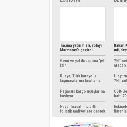
Taşıma yatırımları, rotayı
Bakan K
Marmaray'a çevirdi
müjdeyi
ücretsi
Gemi ve yat ihracatına 'jet'
YHT sef
izin
aradan 
Rusya, Türk karayolu
Ulaştır
taşımacılarına kısıtlama
YHT sef
getirebilir
başlıyo
Pegasus kargo uçuşlarına
OSB-Ge
başlıyor
hattı 20
Hava ihracatımız arttı
Eskişeh
lojistik maliyetlere destek
limanla
gerek