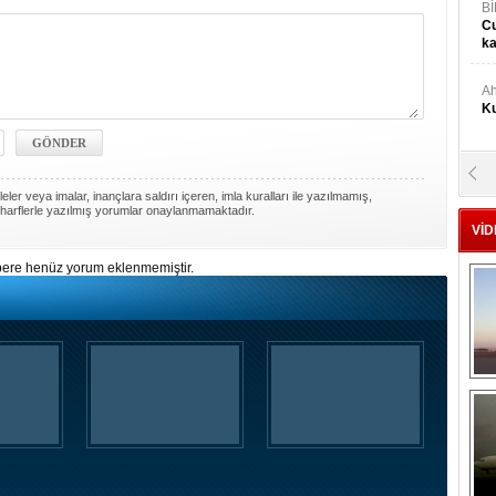
Bİ
Cu
ka
Ah
Ku
M
Ku
ler veya imalar, inançlara saldırı içeren, imla kuralları ile yazılmamış,
harflerle yazılmış yorumlar onaylanmamaktadır.
VİD
M.
ere henüz yorum eklenmemiştir.
Ya
Mu
Si
A
Ge