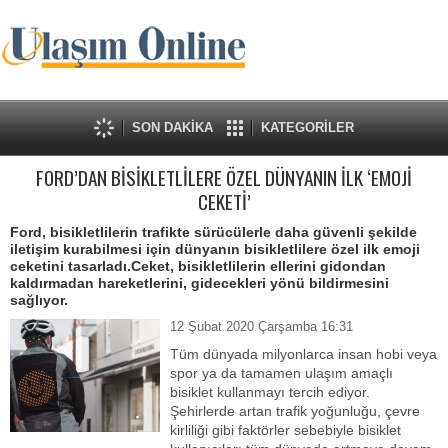
SON DAKİKA
KATEGORİLER
FORD’DAN BİSİKLETLİLERE ÖZEL DÜNYANIN İLK ‘EMOJİ
CEKETİ’
Ford, bisikletlilerin trafikte sürücülerle daha güvenli şekilde
iletişim kurabilmesi için dünyanın bisikletlilere özel ilk emoji
ceketini tasarladı.Ceket, bisikletlilerin ellerini gidondan
kaldırmadan hareketlerini, gidecekleri yönü bildirmesini
sağlıyor.
12 Şubat 2020 Çarşamba 16:31
Tüm dünyada milyonlarca insan hobi veya
spor ya da tamamen ulaşım amaçlı
bisiklet kullanmayı tercih ediyor.
Şehirlerde artan trafik yoğunluğu, çevre
kirliliği gibi faktörler sebebiyle bisiklet