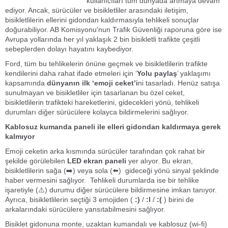
kullanıcıları tüm dünyada artmaya devam
ediyor. Ancak, sürücüler ve bisikletliler arasındaki iletişim,
bisikletlilerin ellerini gidondan kaldırmasıyla tehlikeli sonuçlar
doğurabiliyor. AB Komisyonu'nun Trafik Güvenliği raporuna göre ise
Avrupa yollarında her yıl yaklaşık 2 bin bisikletli trafikte çeşitli
sebeplerden dolayı hayatını kaybediyor.
Ford, tüm bu tehlikelerin önüne geçmek ve bisikletlilerin trafikte
kendilerini daha rahat ifade etmeleri için ‘
Yolu paylaş
’ yaklaşımı
kapsamında
dünyanın ilk ‘emoji ceket’i
ni tasarladı. Henüz satışa
sunulmayan ve bisikletliler için tasarlanan bu özel ceket,
bisikletlilerin trafikteki hareketlerini, gidecekleri yönü, tehlikeli
durumları diğer sürücülere kolayca bildirmelerini sağlıyor.
Kablosuz kumanda paneli ile elleri gidondan kaldırmaya gerek
kalmıyor
Emoji ceketin arka kısmında sürücüler tarafından çok rahat bir
şekilde görülebilen
LED ekran paneli
yer alıyor. Bu ekran,
bisikletlilerin sağa (➡️) veya sola (⬅️) gideceği yönü sinyal şeklinde
haber vermesini sağlıyor. Tehlikeli durumlarda ise bir tehlike
işaretiyle (⚠️) durumu diğer sürücülere bildirmesine imkan tanıyor.
Ayrıca, bisikletlilerin seçtiği 3 emojiden (
:)
/
:l
/
:(
) birini de
arkalarındaki sürücülere yansıtabilmesini sağlıyor.
Bisiklet gidonuna monte, uzaktan kumandalı ve kablosuz (wi-fi)