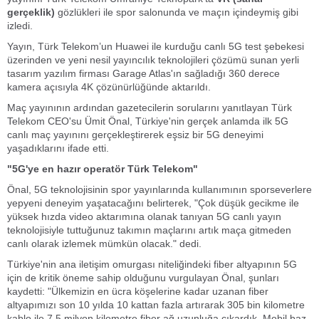
gerçeklik)
gözlükleri ile spor salonunda ve maçın içindeymiş gibi
izledi.
Yayın, Türk Telekom’un Huawei ile kurduğu canlı 5G test şebekesi
üzerinden ve yeni nesil yayıncılık teknolojileri çözümü sunan yerli
tasarım yazılım firması Garage Atlas'ın sağladığı 360 derece
kamera açısıyla 4K çözünürlüğünde aktarıldı.
Maç yayınının ardından gazetecilerin sorularını yanıtlayan Türk
Telekom CEO'su Ümit Önal, Türkiye'nin gerçek anlamda ilk 5G
canlı maç yayınını gerçekleştirerek eşsiz bir 5G deneyimi
yaşadıklarını ifade etti.
"5G'ye en hazır operatör Türk Telekom"
Önal, 5G teknolojisinin spor yayınlarında kullanımının sporseverlere
yepyeni deneyim yaşatacağını belirterek, "Çok düşük gecikme ile
yüksek hızda video aktarımına olanak tanıyan 5G canlı yayın
teknolojisiyle tuttuğunuz takımın maçlarını artık maça gitmeden
canlı olarak izlemek mümkün olacak." dedi.
Türkiye'nin ana iletişim omurgası niteliğindeki fiber altyapının 5G
için de kritik öneme sahip olduğunu vurgulayan Önal, şunları
kaydetti:
"Ülkemizin en ücra köşelerine kadar uzanan fiber
altyapımızı son 10 yılda 10 kattan fazla artırarak 305 bin kilometre
kablo ile 7,5 milyon kilometre fiber ağ uzunluğa çıkardık. Mobil baz