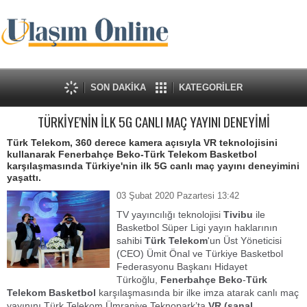
SON DAKİKA
KATEGORİLER
TÜRKİYE'NİN İLK 5G CANLI MAÇ YAYINI DENEYİMİ
Türk Telekom, 360 derece kamera açısıyla VR teknolojisini
kullanarak Fenerbahçe Beko-Türk Telekom Basketbol
karşılaşmasında Türkiye'nin ilk 5G canlı maç yayını deneyimini
yaşattı.
03 Şubat 2020 Pazartesi 13:42
TV yayıncılığı teknolojisi
Tivibu
ile
Basketbol Süper Ligi yayın haklarının
sahibi
Türk Telekom
'un Üst Yöneticisi
(CEO) Ümit Önal ve Türkiye Basketbol
Federasyonu Başkanı Hidayet
Türkoğlu,
Fenerbahçe Beko
-
Türk
Telekom Basketbol
karşılaşmasında bir ilke imza atarak canlı maç
yayınını Türk Telekom Ümraniye Teknopark’ta
VR (sanal