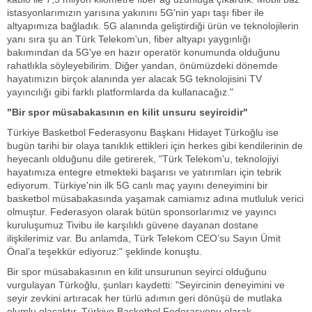
istasyonlarımızın yarısına yakınını 5G'nin yapı taşı fiber ile
altyapımıza bağladık. 5G alanında geliştirdiği ürün ve teknolojilerin
yanı sıra şu an Türk Telekom'un, fiber altyapı yaygınlığı
bakımından da 5G'ye en hazır operatör konumunda olduğunu
rahatlıkla söyleyebilirim. Diğer yandan, önümüzdeki dönemde
hayatımızın birçok alanında yer alacak 5G teknolojisini TV
yayıncılığı gibi farklı platformlarda da kullanacağız."
"Bir spor müsabakasının en kilit unsuru seyircidir"
Türkiye Basketbol Federasyonu Başkanı Hidayet Türkoğlu ise
bugün tarihi bir olaya tanıklık ettikleri için herkes gibi kendilerinin de
heyecanlı olduğunu dile getirerek, "Türk Telekom'u, teknolojiyi
hayatımıza entegre etmekteki başarısı ve yatırımları için tebrik
ediyorum. Türkiye'nin ilk 5G canlı maç yayını deneyimini bir
basketbol müsabakasında yaşamak camiamız adına mutluluk verici
olmuştur. Federasyon olarak bütün sponsorlarımız ve yayıncı
kuruluşumuz Tivibu ile karşılıklı güvene dayanan dostane
ilişkilerimiz var. Bu anlamda, Türk Telekom CEO’su Sayın Ümit
Önal’a teşekkür ediyoruz:" şeklinde konuştu.
Bir spor müsabakasının en kilit unsurunun seyirci olduğunu
vurgulayan Türkoğlu, şunları kaydetti:
"Seyircinin deneyimini ve
seyir zevkini artıracak her türlü adımın geri dönüşü de mutlaka
olumlu olacaktır. Türkiye Basketbol Federasyonu olarak,