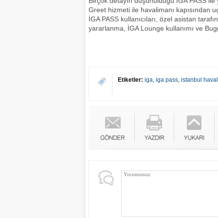
Birçok detayın düşünüldüğü İGA PASS ile yo
Greet hizmeti ile havalimanı kapısından uç
İGA PASS kullanıcıları, özel asistan taraf
yararlanma, İGA Lounge kullanımı ve Buggy 
Etiketler:
iga
,
iga pass
,
istanbul hava