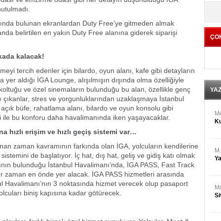
M
yö
nutulmadı.
Ha
anında bulunan ekranlardan Duty Free’ye gitmeden almak
kranda belirtilen en yakın Duty Free alanına giderek siparişi
ÇO
Bİ
Cu
ka
kada kalacak!
yi tercih edenler için bilardo, oyun alanı, kafe gibi detayların
Ah
yer aldığı İGA Lounge, alışılmışın dışında olma özelliğiyle
Ku
n koltuğu ve özel sinemaların bulunduğu bu alan, özellikle genç
YA
ile çıkanlar, stres ve yorgunluklarından uzaklaşmaya İstanbul
çık büfe, rahatlama alanı, bilardo ve oyun konsolu gibi
M
ssi ile bu konforu daha havalimanında iken yaşayacaklar.
Ku
 hızlı erişim ve hızlı geçiş sistemi var…
 zaman kavramının farkında olan İGA, yolcuların kendilerine
M.
sistemini de başlatıyor. İç hat, dış hat, geliş ve gidiş katı olmak
Ya
sının bulunduğu İstanbul Havalimanı’nda, İGA PASS, Fast Track
her zaman en önde yer alacak. İGA PASS hizmetleri arasında
ul Havalimanı’nın 3 noktasında hizmet verecek olup pasaport
Mu
lcuları biniş kapısına kadar götürecek.
Si