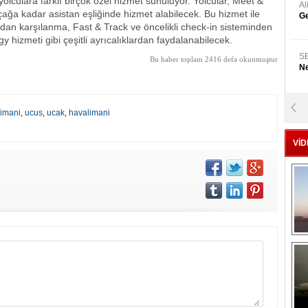
lculara farklı birçok özel hizmet sunuluyor. Yolcular, Meet &
A
ağa kadar asistan eşliğinde hizmet alabilecek. Bu hizmet ile
Ge
ından karşılanma, Fast & Track ve öncelikli check-in sisteminden
hizmeti gibi çeşitli ayrıcalıklardan faydalanabilecek.
S
Bu haber toplam 2416 defa okunmuştur
Ne
A
limani
,
ucus
,
ucak
,
havalimani
"L
VİD
M
Ba