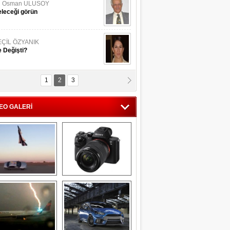
li Osman ULUSOY
leceği görün
EÇİL ÖZYANIK
 Değişti?
1
2
3
DNAN SAKA
iman Kenti Aliağa"
EO GALERİ
ERİÇ KÖYATASI
yraksız Vatan !
Savaş uçağı 
Sony Alpha 7R II ön 
pilotundan 
inceleme
muhteşem gösteri