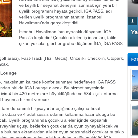
ve keyifli bir seyahat deneyimi sunmak için yeni bir
üyelik programını hayata geçirdi. İGA PASS, adı
verilen üyelik programının tanıtımı İstanbul
1
Havalimanı’nda gerçekleştirildi.
4 Kapılı AMG GT Coupe
Ya
İstanbul Havalimanı’nın ayrıcaklı dünyasını İGA
Pass’la keşfedin! Çocuklu aileler, iş insanları, tatile
Türkiye'de satışa çıktı
çıkan yolcular gibi her grubu düşünen İGA, İGA PASS
.
f aracı), Fast-Track (Hızlı Geçiş), Öncelikli Check-in, Otopark,
FOT
acak.
A Lounge
ine, maksimum kalitede konfor sunmayı hedefleyen İGA PASS
rından biri de İGA Lounge olacak. Bu hizmet sayesinde
için 4 bin 420 metrekare büyüklüğünde ve 584 kişilik oturma
FA
TÜ
at boyunca hizmet verecek.
Tü
 tam donanımlı bilgisayarlar eşliğinde çalışma fırsatı
lantı odası ve 4 adet sessiz odanın kullanıma hazır olduğu bu
E
ayacak. Üyelik programında çocuklu aileler içinde kapsamlı
G
eveynler uçuşu beklerken çocuklar da oyun oynayabilecek ve
da bulunan ekranlardan aileler oyun odasındaki çocuklarını takip
odası ve emzirme odası gibi her detayın düşünüldüğü İGA