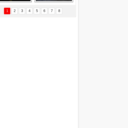
Delta uçağına 
Ford Focus RS 
yıldırım çarptı
(2015)
1
2
3
4
5
6
7
8