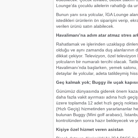
Lounge’da çocuklu ailelerin rahatlığı da u
Bunun yanı sıra yolcular, İGA Lounge al
istedikleri ürünlerin ön siparişini verip, e
verilen ürünü satın alabilecek.
Havalimanı’na adım atar atmaz stres ar
Rahatlamak ve işlerinden uzaklaşıp dinlenme
olduğu ve aynı zamanda duş alanlarının da 
dikkat çekiyor. Televizyon, özel televizyo
yolcuların bir numaralı tercihi olacak. Tat
Havalimanı’nda başlarken, yemek salonu, a
detaylar ile yolcular, adeta tatildeymiş hi
Geç kalmak yok; Buggy ile uçak kapısına
Günümüz dünyasında giderek önem kazanan
daha fazla vakit ayırması adına hızlı geçiş 
üzere toplamda 12 adet hızlı geçiş nokta
(Hızlı Geçiş) hizmetinden yararlananlar 
bulunan Buggy (Mini golf arabası), İstanb
kontrolünden sonra hazır bekleyecek ve yo
Kişiye özel hizmet veren asistan