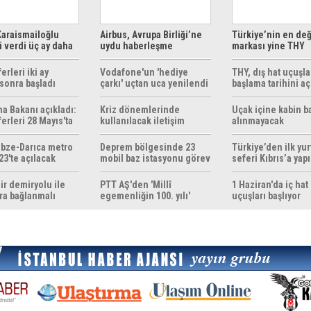
araismailoğlu
Airbus, Avrupa Birliği’ne
Türkiye’nin en değ
 verdi üç ay daha
uydu haberleşme
markası yine THY
z
çözümleri sunuyor
erleri iki ay
Vodafone'un 'hediye
THY, dış hat uçuşla
sonra başladı
çarkı' uçtan uca yenilendi
başlama tarihini aç
ma Bakanı açıkladı:
Kriz dönemlerinde
Uçak içine kabin b
erleri 28 Mayıs'ta
kullanılacak iletişim
alınmayacak
r
yöntemleri rehberi
hazırlandı
bze-Darıca metro
Deprem bölgesinde 23
Türkiye’den ilk yurt
23'te açılacak
mobil baz istasyonu görev
seferi Kıbrıs’a yap
yapıyor
ir demiryolu ile
PTT AŞ'den 'Millî
1 Haziran'da iç hat
ra bağlanmalı
egemenliğin 100. yılı'
uçuşları başlıyor
konulu anma pulu