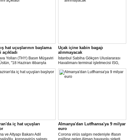
ış hat uçuşlarının başlama
Uçak içine kabin bagajı
i açıkladı
alınmayacak
va Yolları (THY) Basın Müşaviri
İstanbul Sabiha Gökçen Uluslararası
stün, "18 Haziran itibarıyla
Havalimanı terminal işletmecisi ISG,
’daki 16 şehirden Anadolu’daki
yarın başlayacak iç hat uçuşlarında
taya direkt uçmaya başlayacağız"
uçak içerisine kabin bagajı kabul
edilmeyeceğini duyurdu.
ran'da iç hat uçuşları
Almanya'dan Lutfhansa'ya 9 milyar
or
euro
ma ve Altyapı Bakanı Adil
Corona virüs salgını nedeniyle iflasın
ailoğlu, koronavirüs salgını
eşiğine gelen Alman havayolu şirketi