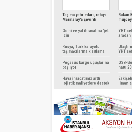
Taşıma yatırımları, rotayı
Bakan K
Marmaray'a çevirdi
müjdeyi
ücretsi
Gemi ve yat ihracatına 'jet'
YHT sef
izin
aradan 
Rusya, Türk karayolu
Ulaştır
taşımacılarına kısıtlama
YHT sef
getirebilir
başlıyo
Pegasus kargo uçuşlarına
OSB-Ge
başlıyor
hattı 20
Hava ihracatımız arttı
Eskişeh
lojistik maliyetlere destek
limanla
gerek