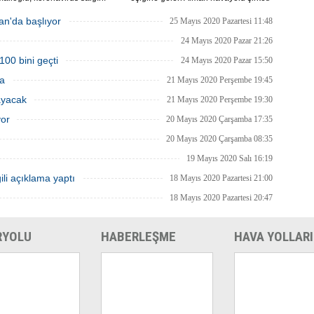
yle mart ayında durdurulan uçak
Lufthansa ile federal hükümet arasında
inin, 1 Haziran itibarıyla iç
anlaşma sağlandı.
an'da başlıyor
25 Mayıs 2020 Pazartesi 11:48
a yeniden başlayacağını bildirdi.
24 Mayıs 2020 Pazar 21:26
100 bini geçti
24 Mayıs 2020 Pazar 15:50
ma
21 Mayıs 2020 Perşembe 19:45
ayacak
21 Mayıs 2020 Perşembe 19:30
yor
20 Mayıs 2020 Çarşamba 17:35
20 Mayıs 2020 Çarşamba 08:35
19 Mayıs 2020 Salı 16:19
ili açıklama yaptı
18 Mayıs 2020 Pazartesi 21:00
18 Mayıs 2020 Pazartesi 20:47
RYOLU
HABERLEŞME
HAVA YOLLARI