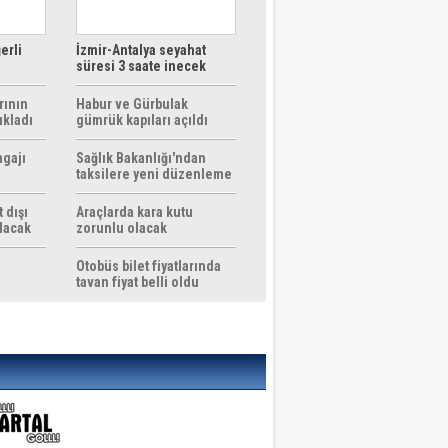
erli
İzmir-Antalya seyahat
süresi 3 saate inecek
rının
Habur ve Gürbulak
ıkladı
gümrük kapıları açıldı
agajı
Sağlık Bakanlığı'ndan
taksilere yeni düzenleme
 dışı
Araçlarda kara kutu
ılacak
zorunlu olacak
Otobüs bilet fiyatlarında
tavan fiyat belli oldu