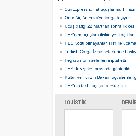
Dış hatlarda uçuşlar ilk olarak KKTC’ye
nedeni
olacak.
seferler
SunExpress iç hat uçuşlarına 4 Hazir
hatlard
Onur Air, Amerika’ya kargo taşıyor
Uçuş trafiği 22 Mart'tan sonra ilk kez 
THY'den uçuşlara ilişkin yeni açıkla
HES Kodu olmayanlar THY ile uçam
Turkish Cargo İzmir seferlerine başlı
Pegasus tüm seferlerini iptal etti
THY ilk 5 şirket arasında gösterildi
Kültür ve Turizm Bakanı uçuşlar ile ilg
THY'nin tarihi uçuşuna rekor ilgi
LOJİSTİK
DEMİ