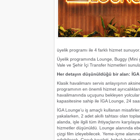
üyelik programı ile 4 farklı hizmet sunuyor
Üyelik programında Lounge, Buggy (Mini gol
Vale ve Şehir İçi Transfer hizmetleri sunul
Her detayın düşünüldüğü bir alan: İG
Klasik havalimanı servis anlayışının aks
programının en önemli hizmet ayrıcalıkla
havalimanında uçuşunu bekleyen yolcular 
kapasitesine sahip ile İGA Lounge, 24 sa
İGA Lounge’u iş amaçlı kullanan misafirler,
yakalarken, 2 adet akıllı tahtası olan top
alanda, işle ilgili tüm ihtiyaçlarını karşıl
hizmetler düşünüldü. Lounge alanında eb
çizgi film izleyebilecek. Yeme-içme alanın
edebilecek. Çocuk tuvaleti, bebek bakım 