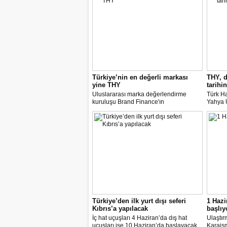
Türkiye’nin en değerli markası
THY, d
yine THY
tarihin
Uluslararası marka değerlendirme
Türk Ha
kuruluşu Brand Finance'ın
Yahya Ü
araştırmasına göre Türk Hava Yolları, 2
Avrupa
milyar dolara yaklaşan marka değeriyle
14 nok
bu yıl da "Türkiye'nin en değerli
dedi.
markası" oldu. Aytemiz, Kordsa ve Mars
Lojistik ilk marka arasına girdi.
Türkiye’den ilk yurt dışı seferi
1 Hazi
Kıbrıs’a yapılacak
başlıy
İç hat uçuşları 4 Haziran’da dış hat
Ulaştır
uçuşları ise 10 Haziran’da başlayacak.
Karaism