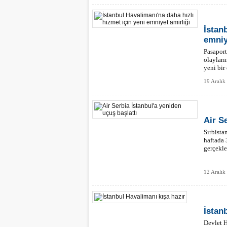
İstan
emniy
Pasaport
olayları
yeni bir
19 Aralık
Air S
Sırbista
haftada 
gerçekle
12 Aralık
İstan
Devlet 