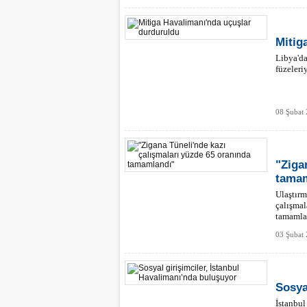
Mitig
Libya'da
füzeleri
08 Şubat 
"Ziga
tamam
Ulaştır
çalışmal
tamamla
03 Şubat 
Sosya
İstanbu