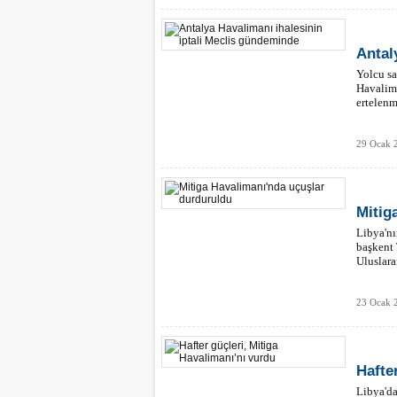
Antal
Yolcu sa
Havalima
ertelenm
29 Ocak 
Mitig
Libya'nı
başkent 
Uluslara
23 Ocak 
Hafte
Libya'da