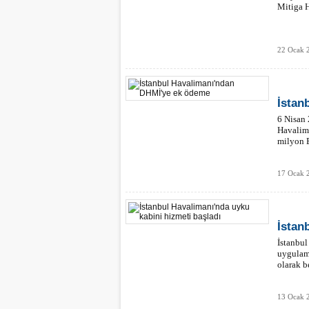
Mitiga H
22 Ocak 
İstan
6 Nisan 
Havalima
milyon E
17 Ocak 
İstan
İstanbul
uygulama
olarak b
13 Ocak 2