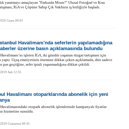
lık yaratmayı amaçlayan "Farkında Mısın?" Ulusal Fotoğraf ve Kısa
rışması, İGA ve Çöpüne Sahip Çık Vakfının iş birliğiyle başladı.
2020 Cuma 09:01
İstanbul Havalimanı'nda seferlerin yapılamadığına
haberler üzerine basın açıklamasında bulundu
 Havalimanı’nı işleten İGA, iki gündür yaşanan rüzgar tartışması için
 yaptı. Uçuş emniyetinin önemine dikkat çeken açıklamada, dün sadece
n pas geçtiğine, sefer iptali yaşanmadığına dikkat çekildi.
 2019 Salı 12:55
bul Havalimanı otoparklarında abonelik için yeni
anya
 Havalimanındaki otopark abonelik işlemlerinde kampanyalı fiyatlar
ın hizmetine sunuldu.
 2019 Cumartesi 09:45