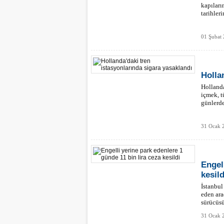
kapıları
tarihler
01 Şubat 
Holla
Hollanda
içmek, 
günlerde
31 Ocak 
Engel
kesild
İstanbul
eden ara
sürücüsü
31 Ocak 