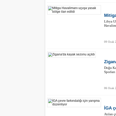
Mitig
Libya Ul
Havalima
09 Ocak 
Zigan
Doğu Ka
Sporları
06 Ocak 2
İGA ç
Atılan ç