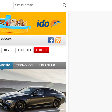
t edecek
ÇEVRE
LOJİSTİK
E-DERGİ
ğlayacak
OMOTİV
TEKNOLOJİ
LİMANLAR
i