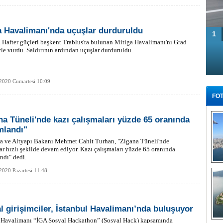
a Havalimanı'nda uçuşlar durduruldu
1
 Hafter güçleri başkent Trablus'ta bulunan Mitiga Havalimanı'nı Grad
yle vurdu. Saldırının ardından uçuşlar durduruldu.
2020 Cumartesi 10:09
FOT
na Tüneli'nde kazı çalışmaları yüzde 65 oranında
landı"
ma ve Altyapı Bakanı Mehmet Cahit Turhan, "Zigana Tüneli'nde
ar hızlı şekilde devam ediyor. Kazı çalışmaları yüzde 65 oranında
ndı" dedi.
Tü
2020 Pazartesi 11:48
l girişimciler, İstanbul Havalimanı’nda buluşuyor
l Havalimanı “İGA Sosyal Hackathon” (Sosyal Hack) kapsamında