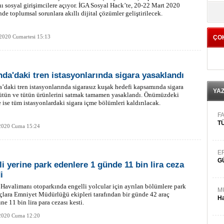
nı sosyal girişimcilere açıyor. İGA Sosyal Hack’te, 20-22 Mart 2020
yö
inde toplumsal sorunlara akıllı dijital çözümler geliştirilecek.
2020 Cumartesi 15:13
ÇO
nda'daki tren istasyonlarında sigara yasaklandı
’daki tren istasyonlarında sigarasız kuşak hedefi kapsamında sigara
YA
tütün ve tütün ürünlerini satmak tamamen yasaklandı. Önümüzdeki
 ise tüm istasyonlardaki sigara içme bölümleri kaldırılacak.
FA
TÜ
2020 Cuma 15:24
E
G
li yerine park edenlere 1 günde 11 bin lira ceza
i
 Havalimanı otoparkında engelli yolcular için ayrılan bölümlere park
M
çlara Emniyet Müdürlüğü ekipleri tarafından bir günde 42 araç
Ha
ne 11 bin lira para cezası kesti.
2020 Cuma 12:20