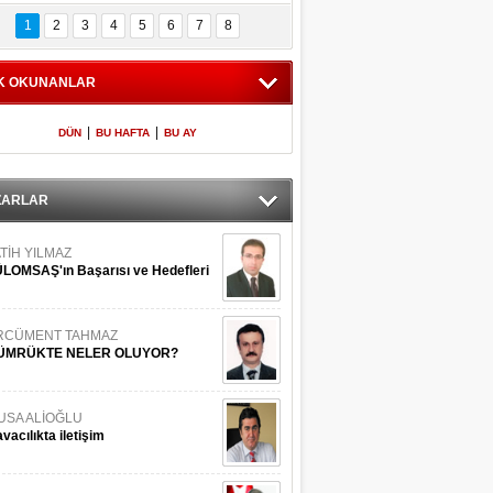
Bilinmeyen 
İşte Meclis'e giren 
nleriyle İstanbul 
600 milletvekilinin 
1
2
3
4
5
6
7
8
Adaları
listesi
K OKUNANLAR
|
|
DÜN
BU HAFTA
BU AY
ZARLAR
TİH YILMAZ
LOMSAŞ'ın Başarısı ve Hedefleri
RCÜMENT TAHMAZ
ÜMRÜKTE NELER OLUYOR?
USA ALİOĞLU
vacılıkta iletişim