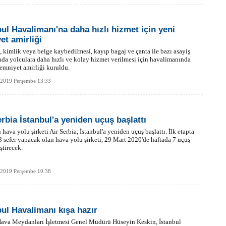
bul Havalimanı'na daha hızlı hizmet için yeni
et amirliği
, kimlik veya belge kaybedilmesi, kayıp bagaj ve çanta ile bazı asayiş
nda yolculara daha hızlı ve kolay hizmet verilmesi için havalimanında
 emniyet amirliği kuruldu.
 2019 Perşembe 13:33
erbia İstanbul'a yeniden uçuş başlattı
n hava yolu şirketi Air Serbia, İstanbul'a yeniden uçuş başlattı. İlk etapta
3 sefer yapacak olan hava yolu şirketi, 29 Mart 2020'de haftada 7 uçuş
ştirecek.
 2019 Perşembe 10:38
bul Havalimanı kışa hazır
Hava Meydanları İşletmesi Genel Müdürü Hüseyin Keskin, İstanbul