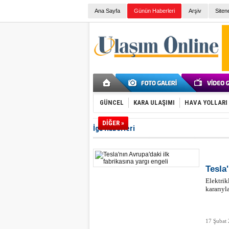
Ana Sayfa
Günün Haberleri
Arşiv
Siten
GÜNCEL
KARA ULAŞIMI
HAVA YOLLARI
DİĞER »
İga Haberleri
Tesla'
Elektrik
kararıyl
17 Şubat 