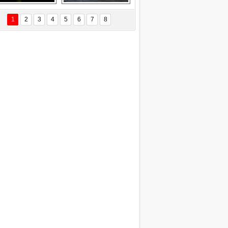
EÇİL ÖZYANIK
Delta uçağına 
Ford Focus RS 
 Değişti?
yıldırım çarptı
(2015)
1
2
3
4
5
6
7
8
DNAN SAKA
iman Kenti Aliağa"
ERİÇ KÖYATASI
yraksız Vatan !