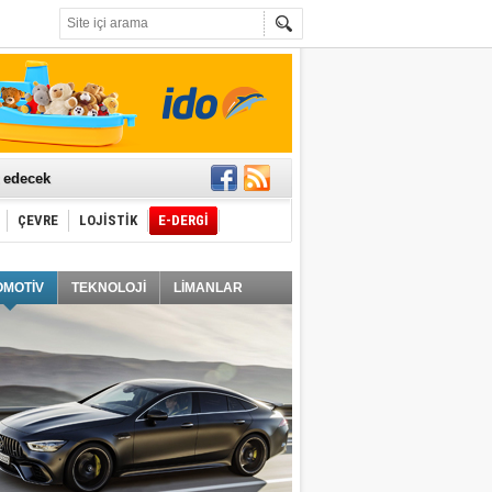
t edecek
ÇEVRE
LOJİSTİK
E-DERGİ
ğlayacak
OMOTİV
TEKNOLOJİ
LİMANLAR
i