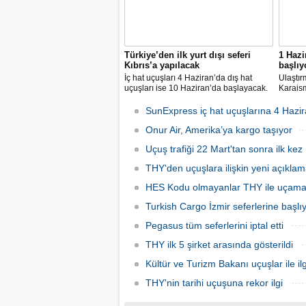
Türkiye’den ilk yurt dışı seferi
1 Hazi
Kıbrıs’a yapılacak
başlıy
İç hat uçuşları 4 Haziran’da dış hat
Ulaştır
uçuşları ise 10 Haziran’da başlayacak.
Karaism
Dış hatlarda uçuşlar ilk olarak KKTC’ye
nedeni
olacak.
seferler
SunExpress iç hat uçuşlarına 4 Hazir
hatlard
Onur Air, Amerika’ya kargo taşıyor
Uçuş trafiği 22 Mart'tan sonra ilk kez 
THY'den uçuşlara ilişkin yeni açıkla
HES Kodu olmayanlar THY ile uçam
Turkish Cargo İzmir seferlerine başlı
Pegasus tüm seferlerini iptal etti
THY ilk 5 şirket arasında gösterildi
Kültür ve Turizm Bakanı uçuşlar ile ilg
THY'nin tarihi uçuşuna rekor ilgi