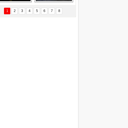
EÇİL ÖZYANIK
Delta uçağına 
Ford Focus RS 
 Değişti?
yıldırım çarptı
(2015)
1
2
3
4
5
6
7
8
DNAN SAKA
iman Kenti Aliağa"
ERİÇ KÖYATASI
yraksız Vatan !