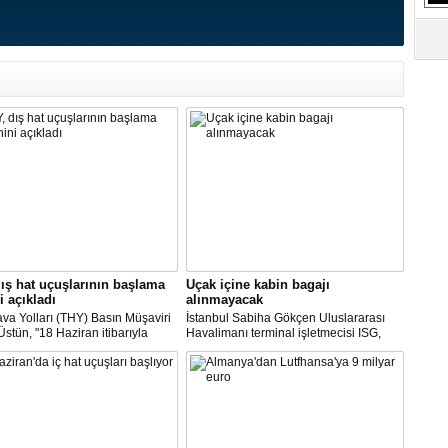
S
Ne
A
"L
M
Ba
ış hat uçuşlarının başlama
Uçak içine kabin bagajı
i açıkladı
alınmayacak
va Yolları (THY) Basın Müşaviri
İstanbul Sabiha Gökçen Uluslararası
stün, "18 Haziran itibarıyla
Havalimanı terminal işletmecisi ISG,
’daki 16 şehirden Anadolu’daki
yarın başlayacak iç hat uçuşlarında
taya direkt uçmaya başlayacağız"
uçak içerisine kabin bagajı kabul
edilmeyeceğini duyurdu.