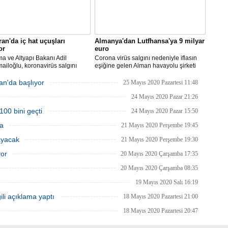
ran'da iç hat uçuşları
Almanya'dan Lutfhansa'ya 9 milyar
or
euro
ma ve Altyapı Bakanı Adil
Corona virüs salgını nedeniyle iflasın
ailoğlu, koronavirüs salgını
eşiğine gelen Alman havayolu şirketi
yle mart ayında durdurulan uçak
Lufthansa ile federal hükümet arasında
inin, 1 Haziran itibarıyla iç
anlaşma sağlandı.
an'da başlıyor
25 Mayıs 2020 Pazartesi 11:48
a yeniden başlayacağını bildirdi.
24 Mayıs 2020 Pazar 21:26
100 bini geçti
24 Mayıs 2020 Pazar 15:50
ma
21 Mayıs 2020 Perşembe 19:45
ayacak
21 Mayıs 2020 Perşembe 19:30
yor
20 Mayıs 2020 Çarşamba 17:35
20 Mayıs 2020 Çarşamba 08:35
19 Mayıs 2020 Salı 16:19
ili açıklama yaptı
18 Mayıs 2020 Pazartesi 21:00
18 Mayıs 2020 Pazartesi 20:47