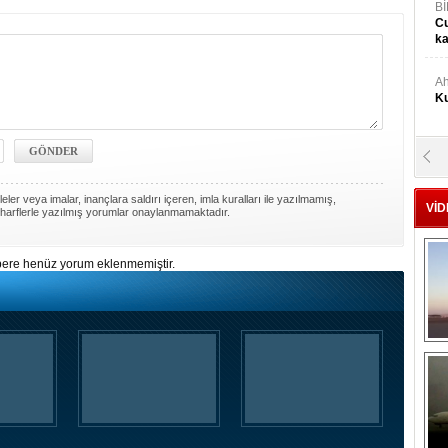
Bİ
Cu
ka
Ah
Ku
M
Ku
ler veya imalar, inançlara saldırı içeren, imla kuralları ile yazılmamış,
VİD
harflerle yazılmış yorumlar onaylanmamaktadır.
M.
Ya
ere henüz yorum eklenmemiştir.
Mu
Si
A
Ge