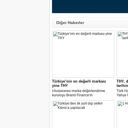
Diğer Haberler
Türkiye’nin en değerli markası
THY, d
yine THY
tarihin
Uluslararası marka değerlendirme
Türk Ha
kuruluşu Brand Finance'ın
Yahya Ü
araştırmasına göre Türk Hava Yolları, 2
Avrupa
milyar dolara yaklaşan marka değeriyle
14 nok
bu yıl da "Türkiye'nin en değerli
dedi.
markası" oldu. Aytemiz, Kordsa ve Mars
Lojistik ilk marka arasına girdi.