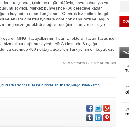
 eden Tunçkanat, işletmenin gümrüğüyle, hava sahasıyla ve
yö
lduğunu söyledi. Merkez bünyesinde -30 dereceye kadar
ğunu kaydeden eden Tunçkanat, “Gümrük hizmetleri, İnegöl
 ve Ankara gibi lokasyonlara göre çok daha hızlı ve uygun
ÇO
zın projemize gerekli desteği vereceğine inanıyoruz.” diye
ekleştiren MNG Havayolları’nın Ticari Direktörü Hasan Tasus ise
o hizmeti sunduğunu söyledi. MNG filosunda 8 uçağın
 dünya üzerinde 400 noktaya uçabilen Türkiye’nin en büyük özel
YA
Bu haber toplam 1979 defa okunmuştur
FA
TÜ
,
bursa ticaret odasi
,
muhsin kocaslan
,
ticaret
,
kargo
,
hava kargo
,
E
G
M
Ha