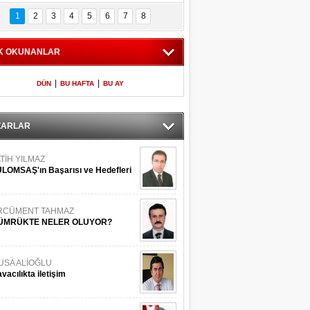
Bilinmeyen 
İşte Meclis'e giren 
nleriyle İstanbul 
600 milletvekilinin 
1
2
3
4
5
6
7
8
Adaları
listesi
K OKUNANLAR
|
|
DÜN
BU HAFTA
BU AY
ZARLAR
TİH YILMAZ
LOMSAŞ'ın Başarısı ve Hedefleri
RCÜMENT TAHMAZ
ÜMRÜKTE NELER OLUYOR?
USA ALİOĞLU
vacılıkta iletişim