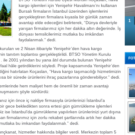
kargo işlemleri için Yenişehir Havalimanı’nı kullanan
Bursalı firmaların İstanbul üzerinden işlemlerini
gerçekleştiren firmalara kıyasla bir günlük zaman
1
avantajı elde edeceğini belirterek, “Dünya devleriyle
yarışan firmalarımız için her dakika altın değerinde. İş
dünyası temsilcilerimiz mutlaka bu imkândan
faydalanmalı.” dedi.
kurulan ve 2 Nisan itibariyle Yenişehir’den hava kargo
nin tanıtım toplantısı gerçekleştirildi. BTSO Yönetim Kurulu
FOT
. ile 2001 yılından bu yana âtıl durumda bulunan Yenişehir
faal hâle getirdiklerini söyledi. Proje kapsamında Yenişehir’den
ldiğini hatırlatan Koçaslan, “Hava kargo taşımacılığı hizmetimizin
ısa bir sürede ürünlerini ihraç pazarlarına gönderebiliyor.” dedi.
 işlemlerinde hem maliyet hem de önemli bir zaman avantajı
nuşmasını şöyle sürdürdü:
ız için önce iç nakliye firmasıyla ürünlerinizi İstanbul’a
Tü
bir gece bekledikten sonra ertesi gün gümrükleme işlemleri
 Biz ise İstanbul’da gümrükleme yapılırken ürünlerinizi yurt dışına
an firmalarımız için zorlu rekabet şartlarında artık her dakika
z mutlaka bu imkandan faydalanmalı.” dedi.
çkanat, hizmetler hakkında bilgiler verdi. Merkezin toplam 5