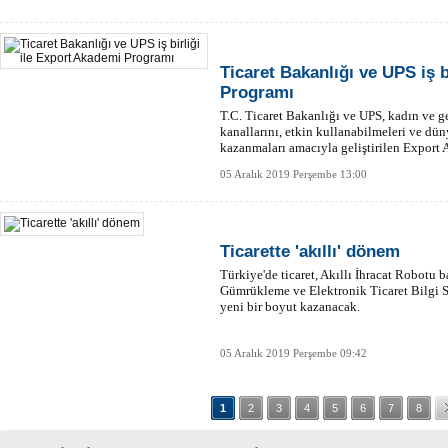
Ticaret Bakanlığı ve UPS iş b
Programı
T.C. Ticaret Bakanlığı ve UPS, kadın ve ge
kanallarını, etkin kullanabilmeleri ve dün
kazanmaları amacıyla geliştirilen Export
birliğine imza attı.
05 Aralık 2019 Perşembe 13:00
Ticarette 'akıllı' dönem
Türkiye'de ticaret, Akıllı İhracat Robotu b
Gümrükleme ve Elektronik Ticaret Bilgi S
yeni bir boyut kazanacak.
05 Aralık 2019 Perşembe 09:42
1
2
3
4
5
6
7
8