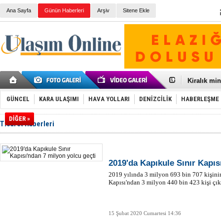
Ana Sayfa
Günün Haberleri
Arşiv
Sitene Ekle
Galataport
BMW, deniz
Kiralık min
VW'de üst
Ünye Liman
GÜNCEL
KARA ULAŞIMI
HAVA YOLLARI
DENİZCİLİK
HABERLEŞME
Türkiye’ni
İzmir-Anta
DİĞER »
Ticaret Haberleri
Osmanlı'nı
Otomotivde 
Toyota Tür
Otomobil i
HAVAŞ 21 h
2019'da Kapıkule Sınır Kapıs
İran'a ait 
2019 yılında 3 milyon 693 bin 707 kişinin
'Jet uçak' 
Kapısı'ndan 3 milyon 440 bin 423 kişi çıkı
Rus savaş 
15 Şubat 2020 Cumartesi 14:36