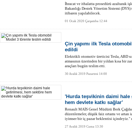
İhracat ve ithalatta prosedürü azaltarak iş
Bakanlığı Destek Yönetim Sistemi (DYS) 
itibaren yapılabilecek.
01 Ocak 2020 Çarşamba 12:44
Çin yapımı ilk Tesla otomobi
edildi
Elektrikli otomotiv üreticisi Tesla, ABD sı
atmasının üzerinden bir yıldan kısa bir za
araçları bugün teslim etti.
30 Aralık 2019 Pazartesi 14:00
'Hurda teşvikinin daimi hale
hem devlete katkı sağlar'
Renault MAİS Genel Müdürü Berk Çağdaş,
düzenlemeler, düşük faiz ortamı ve artan i
iyimser bir iç pazar beklentisi içindeyiz." 
27 Aralık 2019 Cuma 13:30