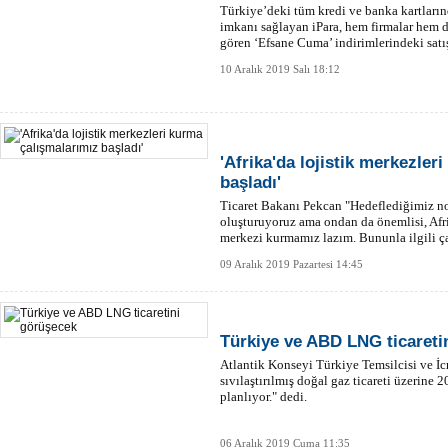
Türkiye’deki tüm kredi ve banka kartların
imkanı sağlayan iPara, hem firmalar hem de
gören ‘Efsane Cuma’ indirimlerindeki satış
10 Aralık 2019 Salı 18:12
'Afrika'da lojistik merkezler
başladı'
Ticaret Bakanı Pekcan "Hedeflediğimiz no
oluşturuyoruz ama ondan da önemlisi, Afri
merkezi kurmamız lazım. Bununla ilgili ça
09 Aralık 2019 Pazartesi 14:45
Türkiye ve ABD LNG ticareti
Atlantik Konseyi Türkiye Temsilcisi ve İc
sıvılaştırılmış doğal gaz ticareti üzerine 
planlıyor." dedi.
06 Aralık 2019 Cuma 11:35