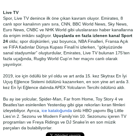
Live TV
Spor, Live TV denince ilk öne çıkan kavram oluyor. Emirates, 8
canlı spor kanalının yanı sıra, CNN, BBC World News, Sky News,
Euro News, CNBC ve NHK World gibi uluslararası haber kanallarına
da erişim imkânı sağlıyor.
Uçuşlarda en fazla izlenen kanal Sport
24
oldu; spor düşkünleri, yaz boyunca, NBA Finalleri, Fransa Açık
ve FIFA Kadınlar Dünya Kupası Finali’ni izlerken, “gökyüzünde
sanal stadyumlar” oluşturdular, Emirates, Live TV bulunan 175’ten
fazla uçağında, Rugby World Cup’ın her maçını canlı olarak
yayınlıyor.
2019, ice için ödüllü bir yıl oldu ve art arda 15. kez Skytrax En İyi
Uçuş Eğlence Sistemi ödülünü kazanırken, en son yine art arda 3.
kez En İyi Eğlence dalında APEX Yolcuların Tercihi ödülünü aldı.
Bu ay ise yolcular, Spider-Man, Far from Home, Toy Story 4 ve
Beatles’tan esinlenilen Yesterday gibi gişe rekorları kıran filmleri
izleyebiliyor. Ayrıca,
ice
k
ataloğunda
ünlü HBO yapımı Big Little
Lies’ın 2. Sezonu ve Modern Family’nin 10. Sezonunu içeren TV
programları ve Freya Ridings ve DJ Snake’in en son müzik
parçaları da bulabiliyorlar.