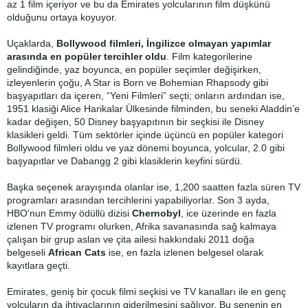
az 1 film içeriyor ve bu da Emirates yolcularının film düşkünü
olduğunu ortaya koyuyor.
Uçaklarda,
Bollywood filmleri, İngilizce olmayan yapımlar
arasında en popüler tercihler oldu
. Film kategorilerine
gelindiğinde, yaz boyunca, en popüler seçimler değişirken,
izleyenlerin çoğu, A Star is Born ve Bohemian Rhapsody gibi
başyapıtları da içeren, “Yeni Filmleri” seçti; onların ardından ise,
1951 klasiği Alice Harikalar Ülkesinde filminden, bu seneki Aladdin’e
kadar değişen, 50 Disney başyapıtının bir seçkisi ile Disney
klasikleri geldi. Tüm sektörler içinde üçüncü en popüler kategori
Bollywood filmleri oldu ve yaz dönemi boyunca, yolcular, 2.0 gibi
başyapıtlar ve Dabangg 2 gibi klasiklerin keyfini sürdü.
Başka seçenek arayışında olanlar ise, 1,200 saatten fazla süren TV
programları arasından tercihlerini yapabiliyorlar. Son 3 ayda,
HBO’nun Emmy ödüllü dizisi
Chernobyl
, ice üzerinde en fazla
izlenen TV programı olurken, Afrika savanasında sağ kalmaya
çalışan bir grup aslan ve çita ailesi hakkındaki 2011 doğa
belgeseli
African Cats
ise, en fazla izlenen belgesel olarak
kayıtlara geçti.
Emirates, geniş bir çocuk filmi seçkisi ve TV kanalları ile en genç
yolcuların da ihtiyaçlarının giderilmesini sağlıyor. Bu senenin en