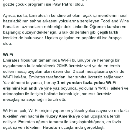
gözde çocuk programı ise
Paw Patrol
oldu.
Ayrıca, ice’ta, Emirates’in kendine ait olan, uçak içi menülerini nasıl
hazırladığının sahne arkasını yolcularına sergileyen Food and Wine
Kanalları, uzmanların rehberliğindeki LinkedIn Öğrenim kursları ve
başlangıç düzeyindekiler için, uTalk dil dersleri gibi çeşitli farklı
içerikler de bulunuyor. Uçakta çalışılan en popüler dil ise Arapça
oldu.
Wi-Fi
Emirates filosunun tamamında Wi-Fi bulunuyor ve herhangi bir
uygulamada kullanılabilecek 20MB ücretsiz veri ya da en tercih
edilen mesaj uygulamaları üzerinden 2 saat mesajlaşma şeklinde,
Wi-Fi imkânı, Emirates tarafından, her sınıfta ücretsiz sağlanıyor.
Yaz dönemi boyunca, her ay
1 milyondan fazla yolcu Wi-Fi
erişimini kullandı
ve yine yaz boyunca, yolcuların %40’ı, aileleri ve
arkadaşları ile iletişim halinde kalmak için, sınırsız ücretsiz
mesajlaşma seçeneğini tercih etti.
Wi-Fi en çok, Wi-Fi erişimi yapan en yüksek yolcu sayısı ve en fazla
tüketilen veri hacmi ile
Kuzey Amerika
’ya olan uçuşlarda tercih
ediliyor. Emirates ağının tamamı ile karşılaştırıldığında, en fazla
uçak içi veri tüketimi,
Houston
uçuşlarında gerçekleşti.