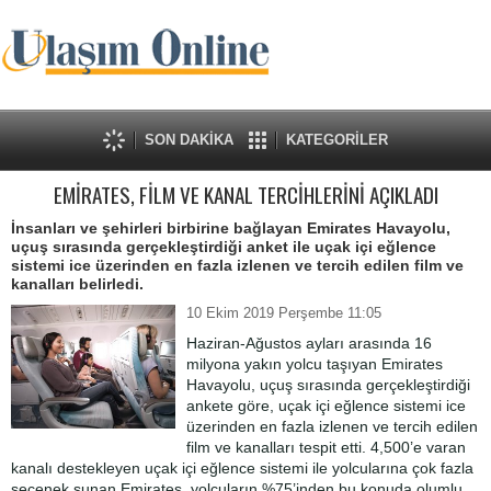
SON DAKİKA
KATEGORİLER
EMİRATES, FİLM VE KANAL TERCİHLERİNİ AÇIKLADI
İnsanları ve şehirleri birbirine bağlayan Emirates Havayolu,
uçuş sırasında gerçekleştirdiği anket ile uçak içi eğlence
sistemi ice üzerinden en fazla izlenen ve tercih edilen film ve
kanalları belirledi.
10 Ekim 2019 Perşembe 11:05
Haziran-Ağustos ayları arasında 16
milyona yakın yolcu taşıyan Emirates
Havayolu, uçuş sırasında gerçekleştirdiği
ankete göre, uçak içi eğlence sistemi ice
üzerinden en fazla izlenen ve tercih edilen
film ve kanalları tespit etti. 4,500’e varan
kanalı destekleyen uçak içi eğlence sistemi ile yolcularına çok fazla
seçenek sunan Emirates, yolcuların %75’inden bu konuda olumlu