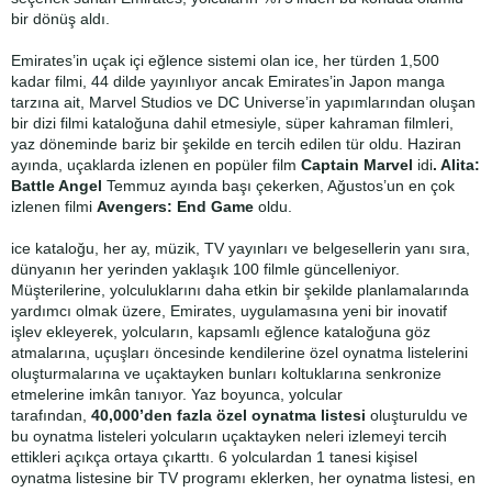
bir dönüş aldı.
Emirates’in uçak içi eğlence sistemi olan ice, her türden 1,500
kadar filmi, 44 dilde yayınlıyor ancak Emirates’in Japon manga
tarzına ait, Marvel Studios ve DC Universe’in yapımlarından oluşan
bir dizi filmi kataloğuna dahil etmesiyle, süper kahraman filmleri,
yaz döneminde bariz bir şekilde en tercih edilen tür oldu. Haziran
ayında, uçaklarda izlenen en popüler film
Captain Marvel
idi
. Alita:
Battle Angel
Temmuz ayında başı çekerken, Ağustos’un en çok
izlenen filmi
Avengers: End Game
oldu.
ice kataloğu, her ay, müzik, TV yayınları ve belgesellerin yanı sıra,
dünyanın her yerinden yaklaşık 100 filmle güncelleniyor.
Müşterilerine, yolculuklarını daha etkin bir şekilde planlamalarında
yardımcı olmak üzere, Emirates, uygulamasına yeni bir inovatif
işlev ekleyerek, yolcuların, kapsamlı eğlence kataloğuna göz
atmalarına, uçuşları öncesinde kendilerine özel oynatma listelerini
oluşturmalarına ve uçaktayken bunları koltuklarına senkronize
etmelerine imkân tanıyor. Yaz boyunca, yolcular
tarafından,
40,000’den fazla özel oynatma listesi
oluşturuldu ve
bu oynatma listeleri yolcuların uçaktayken neleri izlemeyi tercih
ettikleri açıkça ortaya çıkarttı. 6 yolculardan 1 tanesi kişisel
oynatma listesine bir TV programı eklerken, her oynatma listesi, en