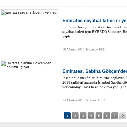
Emirates seyahat kitlerini ye
Emirates Havayolu, First ve Business Class
seyahat kitleri için BYREDO Skincare, Bow
yaptı.
16 Ağustos 2018 Perşembe 10:16
Emirates, Sabiha Gökçen'den
İnsanlar ile mekânları birbirine bağlayan
2018 tarihleri arasında İstanbul Sabiha G
veEconomy Class’ta 45 noktaya yedi gün b
13 Ağustos 2018 Pazartesi 11:03
1
2
3
4
5
6
7