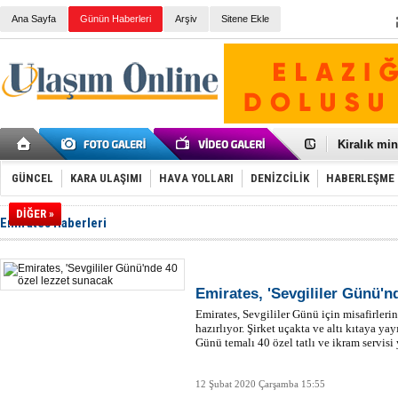
Ana Sayfa
Günün Haberleri
Arşiv
Sitene Ekle
Galataport
BMW, deniz
Kiralık min
VW'de üst
Ünye Liman
GÜNCEL
KARA ULAŞIMI
HAVA YOLLARI
DENİZCİLİK
HABERLEŞME
Türkiye’ni
İzmir-Anta
DİĞER »
Emirates Haberleri
Osmanlı'nı
Otomotivde 
Toyota Tür
Otomobil i
HAVAŞ 21 h
Emirates, 'Sevgililer Günü'n
İran'a ait 
Emirates, Sevgililer Günü için misafirler
'Jet uçak' 
hazırlıyor. Şirket uçakta ve altı kıtaya ya
Rus savaş 
Günü temalı 40 özel tatlı ve ikram servisi
12 Şubat 2020 Çarşamba 15:55