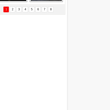
EÇİL ÖZYANIK
Delta uçağına 
Ford Focus RS 
 Değişti?
yıldırım çarptı
(2015)
1
2
3
4
5
6
7
8
DNAN SAKA
iman Kenti Aliağa"
ERİÇ KÖYATASI
yraksız Vatan !