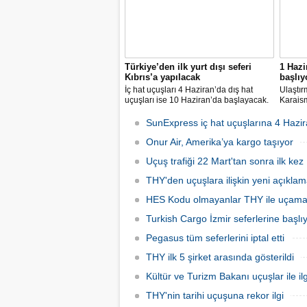
Türkiye’den ilk yurt dışı seferi
1 Hazi
Kıbrıs’a yapılacak
başlıy
İç hat uçuşları 4 Haziran’da dış hat
Ulaştır
uçuşları ise 10 Haziran’da başlayacak.
Karaism
Dış hatlarda uçuşlar ilk olarak KKTC’ye
nedeni
olacak.
seferler
SunExpress iç hat uçuşlarına 4 Hazir
hatlard
Onur Air, Amerika’ya kargo taşıyor
Uçuş trafiği 22 Mart'tan sonra ilk kez 
THY'den uçuşlara ilişkin yeni açıkla
HES Kodu olmayanlar THY ile uçam
Turkish Cargo İzmir seferlerine başlı
Pegasus tüm seferlerini iptal etti
THY ilk 5 şirket arasında gösterildi
Kültür ve Turizm Bakanı uçuşlar ile ilg
THY'nin tarihi uçuşuna rekor ilgi