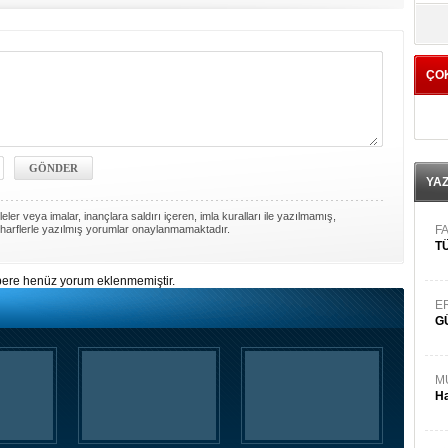
yö
ÇO
YA
ler veya imalar, inançlara saldırı içeren, imla kuralları ile yazılmamış,
harflerle yazılmış yorumlar onaylanmamaktadır.
FA
TÜ
ere henüz yorum eklenmemiştir.
E
G
M
Ha