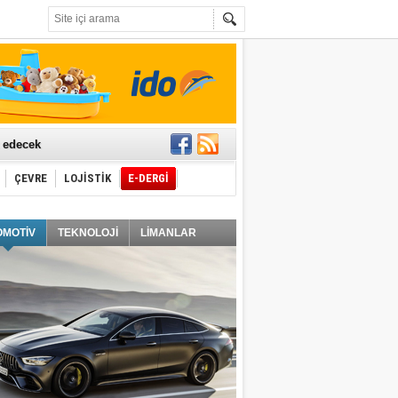
t edecek
ÇEVRE
LOJİSTİK
E-DERGİ
ğlayacak
OMOTİV
TEKNOLOJİ
LİMANLAR
i