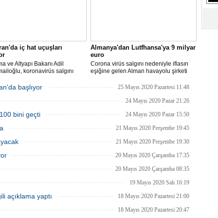
S
Ne
A
ran'da iç hat uçuşları
Almanya'dan Lutfhansa'ya 9 milyar
"L
or
euro
ma ve Altyapı Bakanı Adil
Corona virüs salgını nedeniyle iflasın
ailoğlu, koronavirüs salgını
eşiğine gelen Alman havayolu şirketi
M
yle mart ayında durdurulan uçak
Lufthansa ile federal hükümet arasında
Ba
inin, 1 Haziran itibarıyla iç
anlaşma sağlandı.
an'da başlıyor
25 Mayıs 2020 Pazartesi 11:48
a yeniden başlayacağını bildirdi.
24 Mayıs 2020 Pazar 21:26
100 bini geçti
24 Mayıs 2020 Pazar 15:50
ma
21 Mayıs 2020 Perşembe 19:45
ayacak
21 Mayıs 2020 Perşembe 19:30
yor
20 Mayıs 2020 Çarşamba 17:35
20 Mayıs 2020 Çarşamba 08:35
19 Mayıs 2020 Salı 16:19
ili açıklama yaptı
18 Mayıs 2020 Pazartesi 21:00
18 Mayıs 2020 Pazartesi 20:47