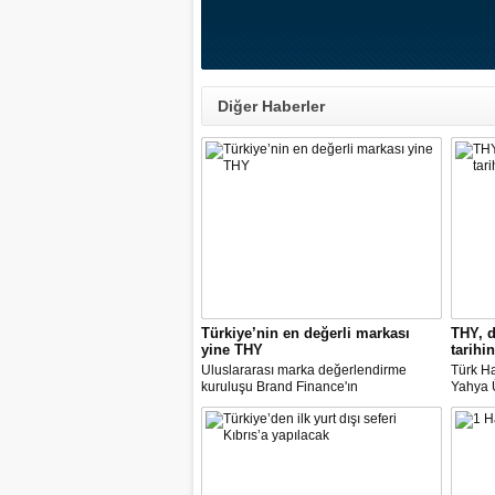
Diğer Haberler
Türkiye’nin en değerli markası
THY, d
yine THY
tarihin
Uluslararası marka değerlendirme
Türk Ha
kuruluşu Brand Finance'ın
Yahya Ü
araştırmasına göre Türk Hava Yolları, 2
Avrupa
milyar dolara yaklaşan marka değeriyle
14 nok
bu yıl da "Türkiye'nin en değerli
dedi.
markası" oldu. Aytemiz, Kordsa ve Mars
Lojistik ilk marka arasına girdi.