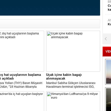
Bİ
Cu
ka
Ah
Ku
M
Ku
VİD
M.
Ya
ış hat uçuşlarının başlama
Uçak içine kabin bagajı
Mu
i açıkladı
alınmayacak
Si
va Yolları (THY) Basın Müşaviri
İstanbul Sabiha Gökçen Uluslararası
stün, "18 Haziran itibarıyla
Havalimanı terminal işletmecisi ISG,
’daki 16 şehirden Anadolu’daki
yarın başlayacak iç hat uçuşlarında
taya direkt uçmaya başlayacağız"
uçak içerisine kabin bagajı kabul
A
edilmeyeceğini duyurdu.
Ge