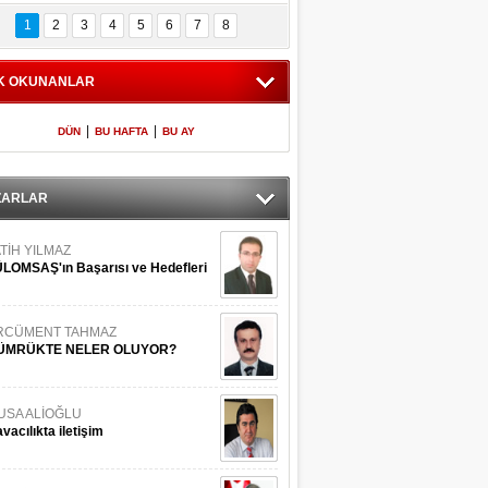
Bilinmeyen 
İşte Meclis'e giren 
nleriyle İstanbul 
600 milletvekilinin 
1
2
3
4
5
6
7
8
Adaları
listesi
K OKUNANLAR
|
|
DÜN
BU HAFTA
BU AY
ZARLAR
TİH YILMAZ
LOMSAŞ'ın Başarısı ve Hedefleri
RCÜMENT TAHMAZ
ÜMRÜKTE NELER OLUYOR?
USA ALİOĞLU
vacılıkta iletişim