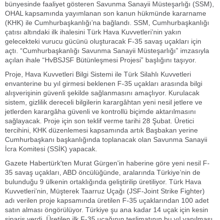
bünyesinde faaliyet gösteren Savunma Sanayii Müsteşarlığı (SSM),
OHAL kapsamında yayımlanan son kanun hükmünde kararname
(KHK) ile Cumhurbaşkanlığı’na bağlandı. SSM, Cumhurbaşkanlığı
çatısı altındaki ilk ihalesini Türk Hava Kuvvetleri’nin yakın
gelecekteki vurucu gücünü oluşturacak F-35 savaş uçakları için
açtı. “Cumhurbaşkanlığı Savunma Sanayii Müsteşarlığı” imzasıyla
açılan ihale “HvBSJSF Bütünleşmesi Projesi” başlığını taşıyor.
Proje, Hava Kuvvetleri Bilgi Sistemi ile Türk Silahlı Kuvvetleri
envanterine bu yıl girmesi beklenen F-35 uçakları arasında bilgi
alışverişinin güvenli şekilde sağlanmasını amaçlıyor. Kurulacak
sistem, gizlilik dereceli bilgilerin karargâhtan yeni nesil jetlere ve
jetlerden karargâha güvenli ve kontrollü biçimde aktarılmasını
sağlayacak. Proje için son teklif verme tarihi 28 Şubat. Üretici
tercihini, KHK düzenlemesi kapsamında artık Başbakan yerine
Cumhurbaşkanı başkanlığında toplanacak olan Savunma Sanayii
İcra Komitesi (SSİK) yapacak.
Gazete Habertürk'ten Murat Gürgen'in haberine göre yeni nesil F-
35 savaş uçakları, ABD öncülüğünde, aralarında Türkiye’nin de
bulunduğu 9 ülkenin ortaklığında geliştirilip üretiliyor. Türk Hava
Kuvvetleri’nin, Müşterek Taarruz Uçağı (JSF-Joint Strike Fighter)
adı verilen proje kapsamında üretilen F-35 uçaklarından 100 adet
satın alması öngörülüyor. Türkiye şu ana kadar 14 uçak için kesin
sipariş verdi. Üretilen ilk F-35 uçağının teslimatının bu yıl yapılması