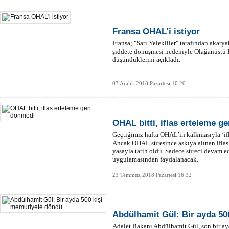
Fransa OHAL'i istiyor
Fransa; "Sarı Yelekliler" tarafından akarya
şiddete dönüşmesi nedeniyle Olağanüstü 
4 
düşündüklerini açıkladı.
Tü
03 Aralık 2018 Pazartesi 10:20
OHAL bitti, iflas erteleme g
Geçtiğimiz hafta OHAL’in kalkmasıyla ‘if
Ancak OHAL süresince askıya alınan iflas
yasayla tarih oldu. Sadece süreci devam ed
uygulamasından faydalanacak.
23 Temmuz 2018 Pazartesi 16:32
Abdülhamit Gül: Bir ayda 50
Adalet Bakanı Abdülhamit Gül, son bir 