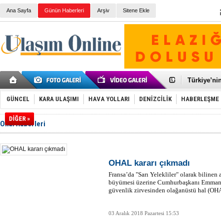
Ana Sayfa
Günün Haberleri
Arşiv
Sitene Ekle
Galataport
BMW, deniz
Kiralık min
VW'de üst
Ünye Liman
Türkiye’ni
İzmir-Anta
Osmanlı'nı
GÜNCEL
KARA ULAŞIMI
HAVA YOLLARI
DENİZCİLİK
HABERLEŞME
Otomotivde 
Toyota Tür
DİĞER »
Ohal Haberleri
Otomobil i
HAVAŞ 21 h
İran'a ait 
'Jet uçak' 
Rus savaş 
OHAL kararı çıkmadı
Fransa’da "Sarı Yelekliler" olarak bilinen
büyümesi üzerine Cumhurbaşkanı Emmanu
güvenlik zirvesinden olağanüstü hal (OHA
03 Aralık 2018 Pazartesi 15:53