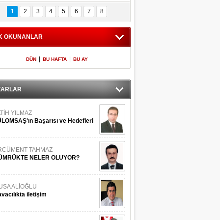
Bilinmeyen 
İşte Meclis'e giren 
nleriyle İstanbul 
600 milletvekilinin 
1
2
3
4
5
6
7
8
Adaları
listesi
K OKUNANLAR
|
|
DÜN
BU HAFTA
BU AY
ZARLAR
TİH YILMAZ
LOMSAŞ'ın Başarısı ve Hedefleri
RCÜMENT TAHMAZ
ÜMRÜKTE NELER OLUYOR?
USA ALİOĞLU
vacılıkta iletişim