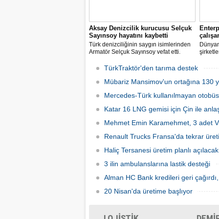
Aksay Denizcilik kurucusu Selçuk
Enterp
Sayınsoy hayatını kaybetti
çalışa
Türk denizciliğinin saygın isimlerinden
Dünyan
Armatör Selçuk Sayınsoy vefat etti.
şirketl
salgın
sağlık 
TürkTraktör'den tarıma destek
özel ar
Mübariz Mansimov'un ortağına 130 yı
karşıla
kiralam
Mercedes-Türk kullanılmayan otobüsle
Katar 16 LNG gemisi için Çin ile anlaş
Mehmet Emin Karamehmet, 3 adet VL
Renault Trucks Fransa'da tekrar üret
Haliç Tersanesi üretim planlı açılacak
3 ilin ambulanslarına lastik desteği
Alman HC Bank kredileri geri çağırdı,
20 Nisan'da üretime başlıyor
LOJİSTİK
DEMİ