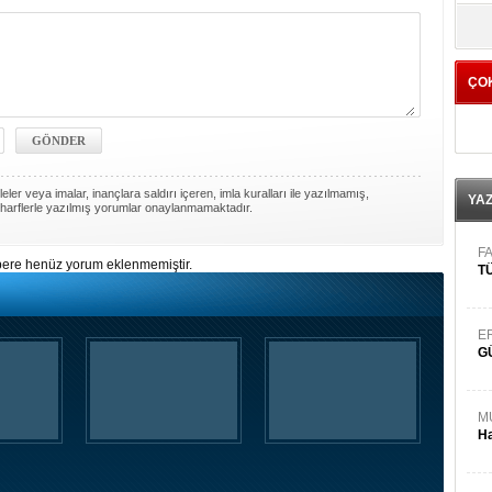
yö
ÇO
ler veya imalar, inançlara saldırı içeren, imla kuralları ile yazılmamış,
YA
harflerle yazılmış yorumlar onaylanmamaktadır.
FA
ere henüz yorum eklenmemiştir.
TÜ
E
G
M
Ha