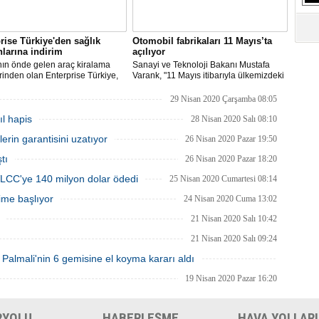
S
Ne
rise Türkiye'den sağlık
Otomobil fabrikaları 11 Mayıs’ta
nlarına indirim
açılıyor
A
ın önde gelen araç kiralama
Sanayi ve Teknoloji Bakanı Mustafa
"L
erinden olan Enterprise Türkiye,
Varank, "11 Mayıs itibarıyla ülkemizdeki
la mücadele de büyük önemi olan
ana otomobil fabrikalarının tümü
çalışanları ve toplu taşıma yerine
faaliyete başlamış olacak." dedi.
29 Nisan 2020 Çarşamba 08:05
açla mobilite ihtiyacını
M
l hapis
mak isteyenler için indirimli
28 Nisan 2020 Salı 08:10
Ba
a imkanları sunuyor.
rin garantisini uzatıyor
26 Nisan 2020 Pazar 19:50
tı
26 Nisan 2020 Pazar 18:20
CC'ye 140 milyon dolar ödedi
25 Nisan 2020 Cumartesi 08:14
ime başlıyor
24 Nisan 2020 Cuma 13:02
21 Nisan 2020 Salı 10:42
21 Nisan 2020 Salı 09:24
 Palmali'nin 6 gemisine el koyma kararı aldı
20 Nisan 2020 Pazartesi 01:09
19 Nisan 2020 Pazar 16:20
RYOLU
HABERLEŞME
HAVA YOLLARI