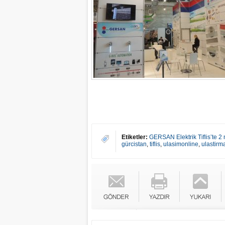
Etiketler:
GERSAN Elektrik Tiflis’te 2
gürcistan
,
tiflis
,
ulasimonline
,
ulastirm