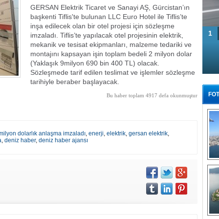
GERSAN Elektrik Ticaret ve Sanayi AŞ, Gürcistan’ın
başkenti Tiflis'te bulunan LLC Euro Hotel ile Tiflis’te
inşa edilecek olan bir otel projesi için sözleşme
1
imzaladı. Tiflis’te yapılacak otel projesinin elektrik,
mekanik ve tesisat ekipmanları, malzeme tedariki ve
montajını kapsayan işin toplam bedeli 2 milyon dolar
(Yaklaşık 9milyon 690 bin 400 TL) olacak.
Sözleşmede tarif edilen teslimat ve işlemler sözleşme
tarihiyle beraber başlayacak.
FOT
Bu haber toplam 4917 defa okunmuştur
 milyon dolarlık anlaşma imzaladı
,
enerji
,
elektrik
,
gersan elektrik
,
a
,
deniz haber
,
deniz haber ajansı
Tü