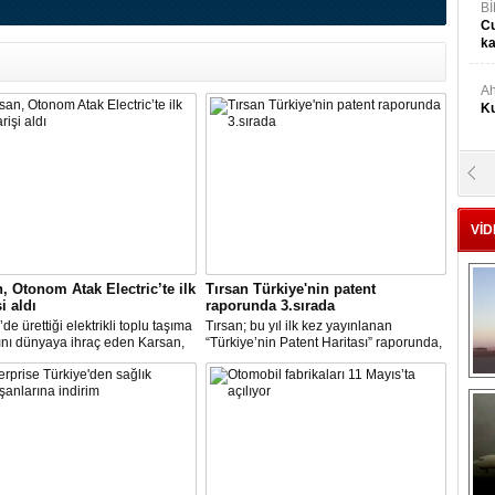
Bİ
Cu
ka
Ah
Ku
M
Ku
VİD
M.
Ya
, Otonom Atak Electric’te ilk
Tırsan Türkiye'nin patent
i aldı
raporunda 3.sırada
de ürettiği elektrikli toplu taşıma
Tırsan; bu yıl ilk kez yayınlanan
Mu
ını dünyaya ihraç eden Karsan,
“Türkiye’nin Patent Haritası” raporunda,
Si
sürüş özellikleri kazandırmak
otomotiv teknolojileri alanında 3. sırada
lışmalara başladığını duyurduğu
yer aldı. 252 patent ile treyler
tak Electric’te, ilk siparişi aldı.
sektöründen listeye giren tek firma olan
Tırsan, Türkiye’de tüm sektörler
A
içerisinde ise 9. oldu.
Ge