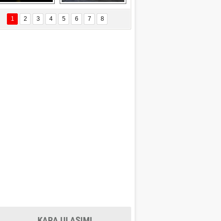
EÇİL ÖZYANIK
Delta uçağına 
Ford Focus RS 
 Değişti?
yıldırım çarptı
(2015)
1
2
3
4
5
6
7
8
DNAN SAKA
iman Kenti Aliağa"
ERİÇ KÖYATASI
yraksız Vatan !
KARA ULAŞIMI