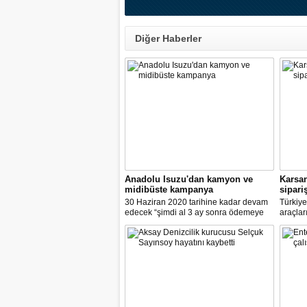
Diğer Haberler
Anadolu Isuzu'dan kamyon ve
Karsan
midibüste kampanya
sipariş
30 Haziran 2020 tarihine kadar devam
Türkiye’
edecek “şimdi al 3 ay sonra ödemeye
araçlar
başla kampanyası” kapsamında
otonom 
kamyon ve midibüsler %0.57 faiz
için ça
desteği ile satışa sunuluyor.
Otonom A