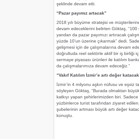
şeklinde devam etti.
“Pazar payımız artacak”
2018 yılı büyüme stratejisi ve müşterileri
devam edeceklerini belirten Göktaş, “100 
yandan da pazar payımızı artıracak çalış
yüzde 10’un üzerine çıkarmak” dedi. Sadece
gelişmesi için de çalışmalarına devam ede
doğrultuda reel sektörle aktif bir iş birliği
sermaye piyasası ürünleri ile katılım bank
da çalışmalarımıza devam edeceğiz.”
“Vakıf Katılım İzmir’e artı değer kataca
İzmir’in 4 milyonu aşkın nüfusu ve eşsiz ta
söyleyen Göktaş, “Burada olmaktan büyü
katkıyı yapan şehirlerimizden biri. Sadece
yüzbinlerce turist tarafından ziyaret edile
şubelerinin artması büyük artı değer katac
konuştu.