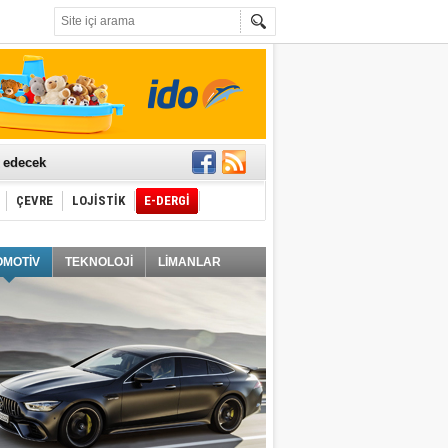
t edecek
ÇEVRE
LOJİSTİK
E-DERGİ
ğlayacak
OMOTİV
TEKNOLOJİ
LİMANLAR
i