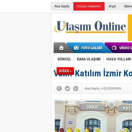
Ana Sayfa
Günün Haberleri
Arşiv
Siten
GÜNCEL
KARA ULAŞIMI
HAVA YOLLARI
Vakıf Katılım İzmir K
DİĞER »
Ana Sayfa
»
İŞ DÜNYASI