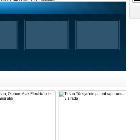
S
Ne
A
"L
M
Ba