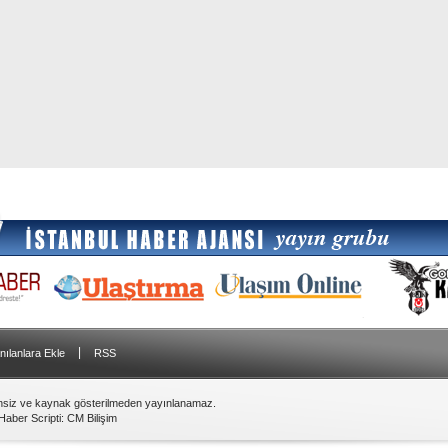
|
nılanlara Ekle
RSS
insiz ve kaynak gösterilmeden yayınlanamaz.
Haber Scripti
:
CM Bilişim