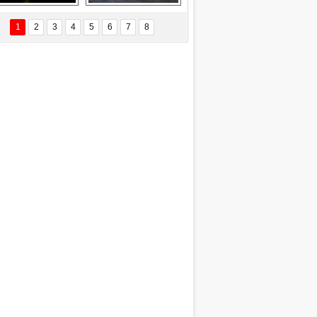
EÇİL ÖZYANIK
Delta uçağına 
Ford Focus RS 
 Değişti?
yıldırım çarptı
(2015)
1
2
3
4
5
6
7
8
DNAN SAKA
iman Kenti Aliağa"
ERİÇ KÖYATASI
yraksız Vatan !