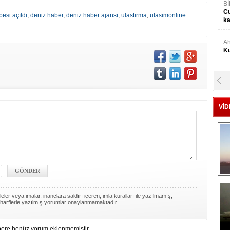
Bİ
Cu
besi açıldı
,
deniz haber
,
deniz haber ajansi
,
ulastirma
,
ulasimonline
ka
Ah
Ku
M
Ku
VİD
M.
Ya
Mu
Si
ler veya imalar, inançlara saldırı içeren, imla kuralları ile yazılmamış,
A
harflerle yazılmış yorumlar onaylanmamaktadır.
Ge
ere henüz yorum eklenmemiştir.