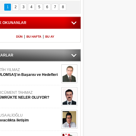
Bilinmeyen 
İşte Meclis'e giren 
nleriyle İstanbul 
600 milletvekilinin 
1
2
3
4
5
6
7
8
Adaları
listesi
K OKUNANLAR
|
|
DÜN
BU HAFTA
BU AY
ZARLAR
TİH YILMAZ
LOMSAŞ'ın Başarısı ve Hedefleri
RCÜMENT TAHMAZ
ÜMRÜKTE NELER OLUYOR?
USA ALİOĞLU
vacılıkta iletişim