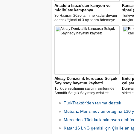
Anadolu Isuzu'dan kamyon ve
Karsan
midibüste kampanya
sipariş
30 Haziran 2020 tarihine kadar devam
Türkiye’
edecek “şimdi al 3 ay sonra ödemeye
araçlar
başla kampanyası” kapsamında
otonom 
kamyon ve midibüsler %0.57 faiz
için ça
desteği ile satışa sunuluyor.
Otonom A
Aksay Denizcilik kurucusu Selçuk
Enterp
Sayınsoy hayatını kaybetti
çalışa
Türk denizciliğinin saygın isimlerinden
Dünyan
Armatör Selçuk Sayınsoy vefat etti.
şirketl
salgın
sağlık 
TürkTraktör'den tarıma destek
özel ar
Mübariz Mansimov'un ortağına 130 yı
karşıla
kiralam
Mercedes-Türk kullanılmayan otobüsle
Katar 16 LNG gemisi için Çin ile anlaş