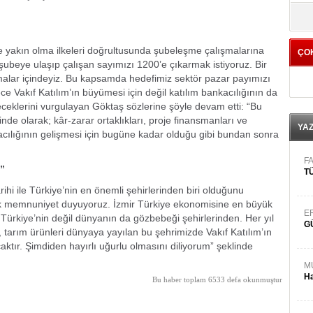
yö
ne yakın olma ilkeleri doğrultusunda şubeleşme çalışmalarına
ÇO
şubeye ulaşıp çalışan sayımızı 1200’e çıkarmak istiyoruz. Bir
malar içindeyiz. Bu kapsamda hedefimiz sektör pazar payımızı
 Vakıf Katılım’ın büyümesi için değil katılım bankacılığının da
ceklerini vurgulayan Göktaş sözlerine şöyle devam etti: “Bu
 içinde olarak; kâr-zarar ortaklıkları, proje finansmanları ve
YA
acılığının gelişmesi için bugüne kadar olduğu gibi bundan sonra
FA
k”
TÜ
rihi ile Türkiye’nin en önemli şehirlerinden biri olduğunu
k memnuniyet duyuyoruz. İzmir Türkiye ekonomisine en büyük
E
 Türkiye’nin değil dünyanın da gözbebeği şehirlerinden. Her yıl
G
n, tarım ürünleri dünyaya yayılan bu şehrimizde Vakıf Katılım’ın
aktır. Şimdiden hayırlı uğurlu olmasını diliyorum” şeklinde
M
Ha
Bu haber toplam 6533 defa okunmuştur