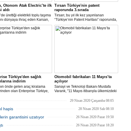
, Otonom Atak Electric’te ilk
Tırsan Türkiye'nin patent
i aldı
raporunda 3.sırada
de ürettiği elektrikli toplu taşıma
Tırsan; bu yıl ilk kez yayınlanan
ını dünyaya ihraç eden Karsan,
“Türkiye’nin Patent Haritası” raporunda,
sürüş özellikleri kazandırmak
otomotiv teknolojileri alanında 3. sırada
lışmalara başladığını duyurduğu
yer aldı. 252 patent ile treyler
tak Electric’te, ilk siparişi aldı.
sektöründen listeye giren tek firma olan
Tırsan, Türkiye’de tüm sektörler
içerisinde ise 9. oldu.
rise Türkiye'den sağlık
Otomobil fabrikaları 11 Mayıs’ta
nlarına indirim
açılıyor
ın önde gelen araç kiralama
Sanayi ve Teknoloji Bakanı Mustafa
erinden olan Enterprise Türkiye,
Varank, "11 Mayıs itibarıyla ülkemizdeki
la mücadele de büyük önemi olan
ana otomobil fabrikalarının tümü
çalışanları ve toplu taşıma yerine
faaliyete başlamış olacak." dedi.
29 Nisan 2020 Çarşamba 08:05
açla mobilite ihtiyacını
l hapis
mak isteyenler için indirimli
28 Nisan 2020 Salı 08:10
a imkanları sunuyor.
rin garantisini uzatıyor
26 Nisan 2020 Pazar 19:50
tı
26 Nisan 2020 Pazar 18:20