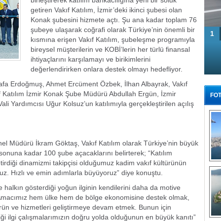
birleştirerek katılım bankacılığına yeni bir soluk
getiren Vakıf Katılım, İzmir’deki ikinci şubesi olan
Konak şubesini hizmete açtı. Şu ana kadar toplam 76
şubeye ulaşarak coğrafi olarak Türkiye’nin önemli bir
1
kısmına erişen Vakıf Katılım, şubeleşme programıyla
bireysel müşterilerin ve KOBİ’lerin her türlü finansal
ihtiyaçlarını karşılamayı ve birikimlerini
değerlendirirken onlara destek olmayı hedefliyor.
tafa Erdoğmuş, Ahmet Ercüment Özbek, İlhan Albayrak, Vakıf
 Katılım İzmir Konak Şube Müdürü Abdullah Ergün, İzmir
FOT
li Yardımcısı Uğur Kolsuz’un katılımıyla gerçekleştirilen açılış
nel Müdürü İkram Göktaş, Vakıf Katılım olarak Türkiye’nin büyük
 sonuna kadar 100 şube açacaklarını belirterek; “Katılım
tirdiği dinamizmi takipçisi olduğumuz kadim vakıf kültürünün
Tü
ruz. Hızlı ve emin adımlarla büyüyoruz” diye konuştu.
de halkın gösterdiği yoğun ilginin kendilerini daha da motive
“Amacımız hem ülke hem de bölge ekonomisine destek olmak,
ürün ve hizmetleri geliştirmeye devam etmek. Bunun için
ği ilgi çalışmalarımızın doğru yolda olduğunun en büyük kanıtı”