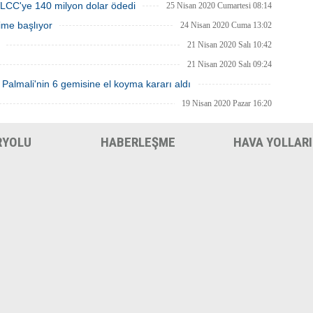
CC'ye 140 milyon dolar ödedi
25 Nisan 2020 Cumartesi 08:14
ime başlıyor
24 Nisan 2020 Cuma 13:02
21 Nisan 2020 Salı 10:42
21 Nisan 2020 Salı 09:24
 Palmali'nin 6 gemisine el koyma kararı aldı
20 Nisan 2020 Pazartesi 01:09
19 Nisan 2020 Pazar 16:20
RYOLU
HABERLEŞME
HAVA YOLLARI