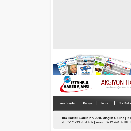
|
|
|
Ana Sayfa
Künye
İletişim
Sık Kulla
Tüm Hakları Saklıdır © 2005 Ulaşım Online
| İz
Tel : 0212 293 75 48-32 | Faks : 0212 970 87 88 |