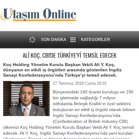
SON DAKİKA
KATEGORİLER
ALİ KOÇ, CBI'DE TÜRKİYE'Yİ TEMSİL EDECEK
Koç Holding Yönetim Kurulu Başkan Vekili Ali Y. Koç,
dünyanın en etkili iş örgütleri arasında gösterilen İngiliz
Sanayi Konfederasyonu’nda Türkiye’yi temsil edecek.
27 Temmuz 2018 Cuma 18:01
Bünyesindeki 140 ticaret kuruluşu ve 190
bin işletmede sağladığı 7 milyon
istihdamla Birleşik Krallık’ın özel sektörü
buluşturan en etkili iş örgütü olarak bilinen
İngiliz Sanayi Konfederasyonu’nda
(Confederation of British Industry-CBI)
ülkemizi Koç Holding Yönetim Kurulu Başkan Vekili Ali Y. Koç temsil
edecek. Ali Y. Koç, İngiliz Sanayi Konfederasyonu’nda yeni kurulan