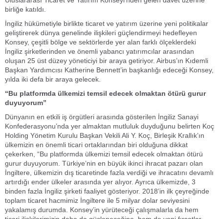
Uluslararası Ticaret ve Yatırım Konseyi’nden gelen davet üzerine
birliğe katıldı.
İngiliz hükümetiyle birlikte ticaret ve yatırım üzerine yeni politikalar
geliştirerek dünya genelinde ilişkileri güçlendirmeyi hedefleyen
Konsey, çeşitli bölge ve sektörlerde yer alan farklı ölçeklerdeki
İngiliz şirketlerinden ve önemli yabancı yatırımcılar arasından
oluşan 25 üst düzey yöneticiyi bir araya getiriyor. Airbus’ın Kıdemli
Başkan Yardımcısı Katherine Bennett’in başkanlığı edeceği Konsey,
yılda iki defa bir araya gelecek.
“Bu platformda ülkemizi temsil edecek olmaktan ötürü gurur
duyuyorum”
Dünyanın en etkili iş örgütleri arasında gösterilen İngiliz Sanayi
Konfederasyonu’nda yer almaktan mutluluk duyduğunu belirten Koç
Holding Yönetim Kurulu Başkan Vekili Ali Y. Koç, Birleşik Krallık’ın
ülkemizin en önemli ticari ortaklarından biri olduğuna dikkat
çekerken, “Bu platformda ülkemizi temsil edecek olmaktan ötürü
gurur duyuyorum. Türkiye’nin en büyük ikinci ihracat pazarı olan
İngiltere, ülkemizin dış ticaretinde fazla verdiği ve ihracatını devamlı
artırdığı ender ülkeler arasında yer alıyor. Ayrıca ülkemizde, 3
binden fazla İngiliz şirketi faaliyet gösteriyor. 2018’in ilk çeyreğinde
toplam ticaret hacmimiz İngiltere ile 5 milyar dolar seviyesini
yakalamış durumda. Konsey’in yürüteceği çalışmalarla da hem