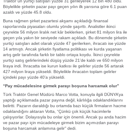
Traktör’ün yurtiçi satışları yüzde 31 gerileyerek 12 bin 480 oldu.
Böylelikle şirketin pazar payı geçen yılın ilk yarısına göre 6.1 puan
azaldı ve yüzde 45.8 oldu.
Buna rağmen şirket pazartesi akşamı açıkladığı finansal
raporlarında piyasaları olumlu yönde şaşırttı. Analistler ikinci
çeyrekte 56 milyon liralık net kâr beklerken, şirket 81 milyon lira ile
geçen yıla yakın bir seviyede rakam açıkladı. Bu dönemde şirketin
yurtiçi satışları adet olarak yüzde 47 gerilerken, ihracatı ise yüzde
14 artmıştı. Ancak şirketin fiyatlama politikası ve kurda yaşanan
artış gelir tarafında farklı bir tablo ortaya koydu. İkinci çeyrekte
yurtiçi satış gelirlerindeki düşüş yüzde 21’de kaldı ve 650 milyon
liraya indi. İhracatta ise kurun katkısı ile gelirler yüzde 56 artarak
427 milyon liraya yükseldi. Böylelikle ihracatın toplam gelirler
içindeki payı yüzde 40’a yükseldi.
“Pay mücadelesine girmek parayı boşuna harcamak olur”
Türk Traktör Genel Müdürü Marco Votta, konuyla ilgili DÜNYA’ya
yaptığı açıklamada pazar payına değil, kârlılığa odaklandıklarını
belirtti. Pazarın daraldığı bu ortamda bazı küçük firmaların hacme
odaklandığını aktaran Votta, “Çünkü çok küçük hacimlerle
çalışıyorlar. Dolayısıyla bu onlar için önemli. Ancak şu anda hacim
ve pazar payı için mücadeleye girmek bizim açımızdan parayı
boşuna harcamak anlamına gelir" dedi.