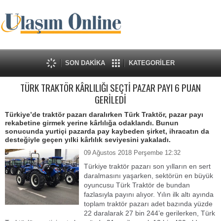
SON DAKİKA
KATEGORİLER
TÜRK TRAKTÖR KÂRLILIĞI SEÇTİ PAZAR PAYI 6 PUAN
GERİLEDİ
Türkiye’de traktör pazarı daralırken Türk Traktör, pazar payı
rekabetine girmek yerine kârlılığa odaklandı. Bunun
sonucunda yurtiçi pazarda pay kaybeden şirket, ihracatın da
desteğiyle geçen yılki kârlılık seviyesini yakaladı.
09 Ağustos 2018 Perşembe 12:32
Türkiye traktör pazarı son yılların en sert
daralmasını yaşarken, sektörün en büyük
oyuncusu Türk Traktör de bundan
fazlasıyla payını alıyor. Yılın ilk altı ayında
toplam traktör pazarı adet bazında yüzde
22 daralarak 27 bin 244’e gerilerken, Türk