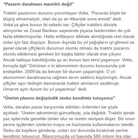
“Pazarın daralması mantıklı değil”
Traktör pazarının durumu yorumlayan Votta, “Pazarda böyle bir
düşüş olmamalıydı, olan da şu an itibariyle sona ermeli” dedi.
Votta’ya göre bunun iki sebebi var: Çiftçiler traktörü dövizle
almıyorlar ve Ziraat Bankası sayesinde piyasa faizlerinden de çok
fazla etkilenmiyorlar. Hatta enflasyon dikkate alındığında reel olarak
onlar için faiz düşüyor. Bunun dışında bu yıl yağışların iyi gitmesi ve
genel olarak çiftçilerin durumun olumlu olması da traktör pazarını
olumlu etkilemesi gereken bir başka faktör olarak öne çıkıyor.
Ancak tabloya bakıldığında şu an bunun tam tersi yaşanıyor. Votta,
konuyla ilgili “Görünen o ki ekonominin durumu konusunda çok
endişeliler. 2009’da da benzer bir durum yaşamıştık. O yıl
ekonominin daralmasına rağmen tarım sektörü büyümüştü. Ancak
çiftçiler aşırı tedirgin davranarak traktör alımlarını azaltmıştı.
Umarım aynı durum bu yıl yaşanmaz” dedi.
“Üretim planını değiştirdik stoku kendimiz tutuyoruz”
Votta, daralan pazar karşısında aldıkları önlemleri ise şöyle
açıkladı: “Üretim takvimimizi güncelleyip, yıla dağıttık. Traktör işinde
yaz aylarında genelde izinler olur ve üretim seviyesi düşer. Biz onun
yerine işçilerden izinlerini mayıs ve haziranda kullanmalarını istedik.
Stoku da bayilere gönderip, onları zor durumda bırakmak yerine
kendimiz tutuyoruz. Bilançomuzda yıl başında 566 milyon lira olan