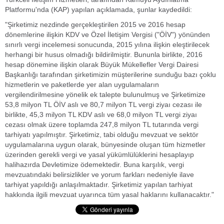
Platformu'nda (KAP) yapılan açıklamada, şunlar kaydedildi:
"Şirketimiz nezdinde gerçekleştirilen 2015 ve 2016 hesap
dönemlerine ilişkin KDV ve Özel İletişim Vergisi ("ÖİV") yönünden
sınırlı vergi incelemesi sonucunda, 2015 yılına ilişkin eleştirilecek
herhangi bir husus olmadığı bildirilmiştir. Bununla birlikte, 2016
hesap dönemine ilişkin olarak Büyük Mükellefler Vergi Dairesi
Başkanlığı tarafından şirketimizin müşterilerine sunduğu bazı çoklu
hizmetlerin ve paketlerde yer alan uygulamaların
vergilendirilmesine yönelik ek talepte bulunulmuş ve Şirketimize
53,8 milyon TL ÖİV aslı ve 80,7 milyon TL vergi ziyaı cezası ile
birlikte, 45,3 milyon TL KDV aslı ve 68,0 milyon TL vergi ziyaı
cezası olmak üzere toplamda 247,8 milyon TL tutarında vergi
tarhiyatı yapılmıştır. Şirketimiz, tabi olduğu mevzuat ve sektör
uygulamalarına uygun olarak, bünyesinde oluşan tüm hizmetler
üzerinden gerekli vergi ve yasal yükümlülüklerini hesaplayıp
halihazırda Devletimize ödemektedir. Buna karşılık, vergi
mevzuatındaki belirsizlikler ve yorum farkları nedeniyle ilave
tarhiyat yapıldığı anlaşılmaktadır. Şirketimiz yapılan tarhiyat
hakkında ilgili mevzuat uyarınca tüm yasal haklarını kullanacaktır."