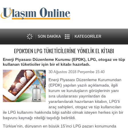
SON DAKİKA
KATEGORİLER
EPDK'DEN LPG TÜKETİCİLERİNE YÖNELİK EL KİTABI
Enerji Piyasası Düzenleme Kurumu (EPDK), LPG, otogaz ve tüp
kullanan tüketiciler için bir el kitabı hazırladı.
30 Ağustos 2018 Perşembe 15:40
Enerji Piyasası Düzenleme Kurumundan
(EPDK) yapılan yazılı açıklamada, ilgili
kurum ve kuruluşların görüşlerinin yanı
sıra uluslararası yayınlardan da
yararlanılarak hazırlanan kitabın, LPG'li
araç sahipleri, otogaz ve tüp kullanıcıları
ile LPG kullanımı hakkında bilgi sahibi olmak isteyen herkes için bir
başvuru kaynağı niteliği taşıdığı belirtildi.
Türkiye'nin, dünyanın en büyük 15'inci LPG pazarı konumunda