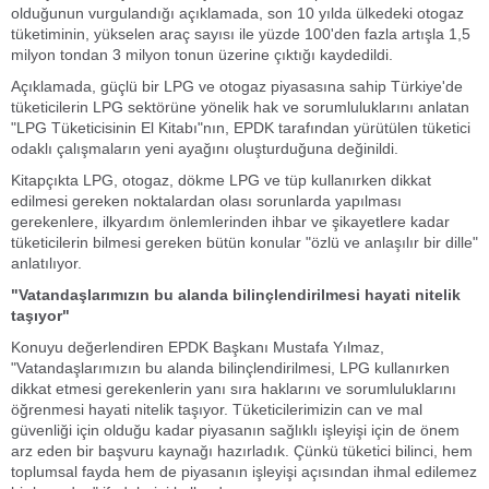
olduğunun vurgulandığı açıklamada, son 10 yılda ülkedeki otogaz
tüketiminin, yükselen araç sayısı ile yüzde 100'den fazla artışla 1,5
milyon tondan 3 milyon tonun üzerine çıktığı kaydedildi.
Açıklamada, güçlü bir LPG ve otogaz piyasasına sahip Türkiye'de
tüketicilerin LPG sektörüne yönelik hak ve sorumluluklarını anlatan
"LPG Tüketicisinin El Kitabı"nın, EPDK tarafından yürütülen tüketici
odaklı çalışmaların yeni ayağını oluşturduğuna değinildi.
Kitapçıkta LPG, otogaz, dökme LPG ve tüp kullanırken dikkat
edilmesi gereken noktalardan olası sorunlarda yapılması
gerekenlere, ilkyardım önlemlerinden ihbar ve şikayetlere kadar
tüketicilerin bilmesi gereken bütün konular "özlü ve anlaşılır bir dille"
anlatılıyor.
"Vatandaşlarımızın bu alanda bilinçlendirilmesi hayati nitelik
taşıyor"
Konuyu değerlendiren EPDK Başkanı Mustafa Yılmaz,
"Vatandaşlarımızın bu alanda bilinçlendirilmesi, LPG kullanırken
dikkat etmesi gerekenlerin yanı sıra haklarını ve sorumluluklarını
öğrenmesi hayati nitelik taşıyor. Tüketicilerimizin can ve mal
güvenliği için olduğu kadar piyasanın sağlıklı işleyişi için de önem
arz eden bir başvuru kaynağı hazırladık. Çünkü tüketici bilinci, hem
toplumsal fayda hem de piyasanın işleyişi açısından ihmal edilemez