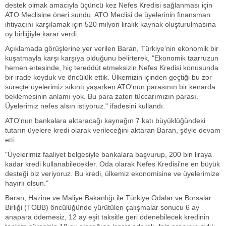
destek olmak amacıyla üçüncü kez Nefes Kredisi sağlanması için
ATO Meclisine öneri sundu. ATO Meclisi de üyelerinin finansman
ihtiyacını karşılamak için 520 milyon liralık kaynak oluşturulmasına
oy birliğiyle karar verdi.
Açıklamada görüşlerine yer verilen Baran, Türkiye'nin ekonomik bir
kuşatmayla karşı karşıya olduğunu belirterek, "Ekonomik taarruzun
hemen ertesinde, hiç tereddüt etmeksizin Nefes Kredisi konusunda
bir irade koyduk ve öncülük ettik. Ülkemizin içinden geçtiği bu zor
süreçte üyelerimiz sıkıntı yaşarken ATO'nun parasının bir kenarda
beklemesinin anlamı yok. Bu para zaten tüccarımızın parası.
Üyelerimiz nefes alsın istiyoruz." ifadesini kullandı.
ATO'nun bankalara aktaracağı kaynağın 7 katı büyüklüğündeki
tutarın üyelere kredi olarak verileceğini aktaran Baran, şöyle devam
etti:
"Üyelerimiz faaliyet belgesiyle bankalara başvurup, 200 bin liraya
kadar kredi kullanabilecekler. Oda olarak Nefes Kredisi'ne en büyük
desteği biz veriyoruz. Bu kredi, ülkemiz ekonomisine ve üyelerimize
hayırlı olsun."
Baran, Hazine ve Maliye Bakanlığı ile Türkiye Odalar ve Borsalar
Birliği (TOBB) öncülüğünde yürütülen çalışmalar sonucu 6 ay
anapara ödemesiz, 12 ay eşit taksitle geri ödenebilecek kredinin