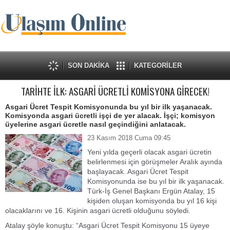
SON DAKİKA
KATEGORİLER
TARİHTE İLK: ASGARİ ÜCRETLİ KOMİSYONA GİRECEK!
Asgari Ücret Tespit Komisyonunda bu yıl bir ilk yaşanacak.
Komisyonda asgari ücretli işçi de yer alacak. İşçi; komisyon
üyelerine asgari ücretle nasıl geçindiğini anlatacak.
23 Kasım 2018 Cuma 09:45
Yeni yılda geçerli olacak asgari ücretin
belirlenmesi için görüşmeler Aralık ayında
başlayacak. Asgari Ücret Tespit
Komisyonunda ise bu yıl bir ilk yaşanacak.
Türk-İş Genel Başkanı Ergün Atalay, 15
kişiden oluşan komisyonda bu yıl 16 kişi
olacaklarını ve 16. Kişinin asgari ücretli olduğunu söyledi.
Atalay şöyle konuştu: “Asgari Ücret Tespit Komisyonu 15 üyeye