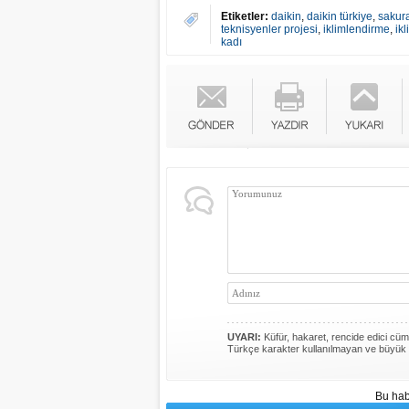
Etiketler:
daikin
,
daikin türkiye
,
sakur
teknisyenler projesi
,
iklimlendirme
,
ik
kadı
UYARI:
Küfür, hakaret, rencide edici cümle
Türkçe karakter kullanılmayan ve büyük 
Bu hab