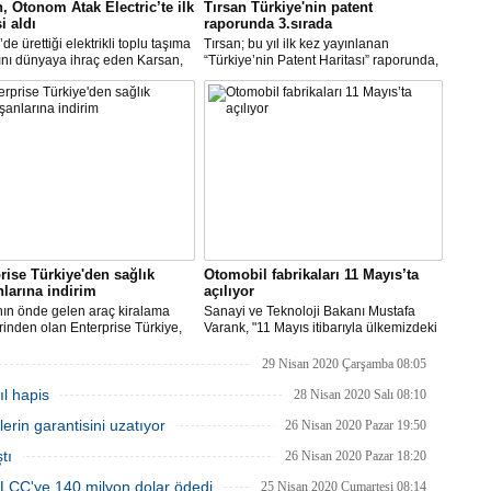
, Otonom Atak Electric’te ilk
Tırsan Türkiye'nin patent
i aldı
raporunda 3.sırada
de ürettiği elektrikli toplu taşıma
Tırsan; bu yıl ilk kez yayınlanan
ını dünyaya ihraç eden Karsan,
“Türkiye’nin Patent Haritası” raporunda,
sürüş özellikleri kazandırmak
otomotiv teknolojileri alanında 3. sırada
lışmalara başladığını duyurduğu
yer aldı. 252 patent ile treyler
tak Electric’te, ilk siparişi aldı.
sektöründen listeye giren tek firma olan
Tırsan, Türkiye’de tüm sektörler
içerisinde ise 9. oldu.
rise Türkiye'den sağlık
Otomobil fabrikaları 11 Mayıs’ta
nlarına indirim
açılıyor
ın önde gelen araç kiralama
Sanayi ve Teknoloji Bakanı Mustafa
erinden olan Enterprise Türkiye,
Varank, "11 Mayıs itibarıyla ülkemizdeki
la mücadele de büyük önemi olan
ana otomobil fabrikalarının tümü
çalışanları ve toplu taşıma yerine
faaliyete başlamış olacak." dedi.
29 Nisan 2020 Çarşamba 08:05
açla mobilite ihtiyacını
l hapis
mak isteyenler için indirimli
28 Nisan 2020 Salı 08:10
a imkanları sunuyor.
rin garantisini uzatıyor
26 Nisan 2020 Pazar 19:50
tı
26 Nisan 2020 Pazar 18:20
CC'ye 140 milyon dolar ödedi
25 Nisan 2020 Cumartesi 08:14