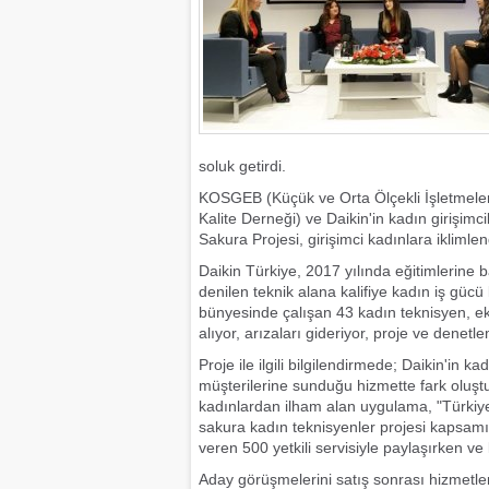
soluk getirdi.
KOSGEB (Küçük ve Orta Ölçekli İşletmeleri
Kalite Derneği) ve Daikin'in kadın girişim
Sakura Projesi, girişimci kadınlara iklimle
Daikin Türkiye, 2017 yılında eğitimlerine ba
denilen teknik alana kalifiye kadın iş güc
bünyesinde çalışan 43 kadın teknisyen, ekip
alıyor, arızaları gideriyor, proje ve denetle
Proje ile ilgili bilgilendirmede; Daikin'in
müşterilerine sunduğu hizmette fark oluştu
kadınlardan ilham alan uygulama, "Türkiy
sakura kadın teknisyenler projesi kapsam
veren 500 yetkili servisiyle paylaşırken v
Aday görüşmelerini satış sonrası hizmetler