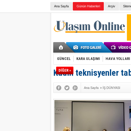
Ana Sayfa
Günün Haberleri
Arşiv
Siten
GÜNCEL
KARA ULAŞIMI
HAVA YOLLARI
Kadın teknisyenler tab
DİĞER »
Ana Sayfa
»
İŞ DÜNYASI