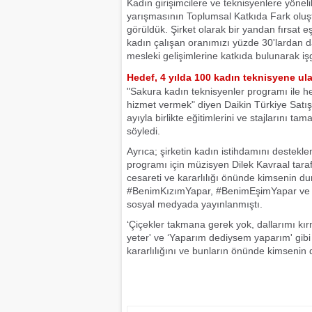
Kadın girişimcilere ve teknisyenlere yöne
yarışmasının Toplumsal Katkıda Fark oluştu
görüldük. Şirket olarak bir yandan fırsat 
kadın çalışan oranımızı yüzde 30'lardan d
mesleki gelişimlerine katkıda bulunarak i
Hedef, 4 yılda 100 kadın teknisyene u
"Sakura kadın teknisyenler programı ile he
hizmet vermek" diyen Daikin Türkiye Satış
ayıyla birlikte eğitimlerini ve stajlarını 
söyledi.
Ayrıca; şirketin kadın istihdamını destekl
programı için müzisyen Dilek Kavraal tarafın
cesareti ve kararlılığı önünde kimsenin du
#BenimKızımYapar, #BenimEşimYapar ve 
sosyal medyada yayınlanmıştı.
‘Çiçekler takmana gerek yok, dallarımı kı
yeter' ve ‘Yaparım dediysem yaparım' gibi g
kararlılığını ve bunların önünde kimsenin