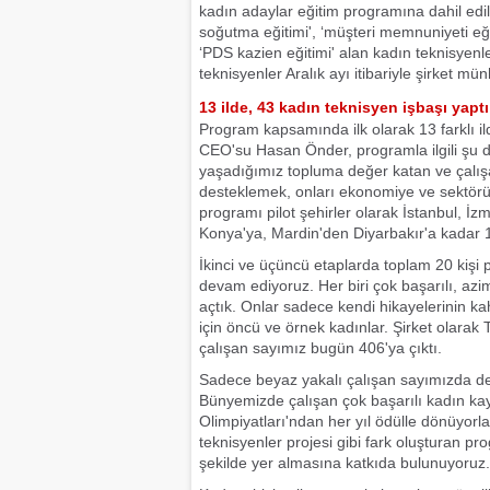
kadın adaylar eğitim programına dahil edil
soğutma eğitimi', ‘müşteri memnuniyeti eğiti
‘PDS kazien eğitimi' alan kadın teknisyenl
teknisyenler Aralık ayı itibariyle şirket mü
13 ilde, 43 kadın teknisyen işbaşı yaptı
Program kapsamında ilk olarak 13 farklı il
CEO'su Hasan Önder, programla ilgili şu de
yaşadığımız topluma değer katan ve çalışanl
desteklemek, onları ekonomiye ve sektörü
programı pilot şehirler olarak İstanbul, 
Konya'ya, Mardin'den Diyarbakır'a kadar 13
İkinci ve üçüncü etaplarda toplam 20 kişi
devam ediyoruz. Her biri çok başarılı, azim
açtık. Onlar sadece kendi hikayelerinin
için öncü ve örnek kadınlar. Şirket olara
çalışan sayımız bugün 406'ya çıktı.
Sadece beyaz yakalı çalışan sayımızda değ
Bünyemizde çalışan çok başarılı kadın kay
Olimpiyatları'ndan her yıl ödülle dönüyorl
teknisyenler projesi gibi fark oluşturan pro
şekilde yer almasına katkıda bulunuyoruz.