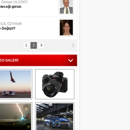
li Osman ULUSOY
leceği görün
EÇİL ÖZYANIK
 Değişti?
1
2
3
DNAN SAKA
iman Kenti Aliağa"
EO GALERİ
ERİÇ KÖYATASI
yraksız Vatan !
Savaş uçağı 
Sony Alpha 7R II ön 
pilotundan 
inceleme
muhteşem gösteri