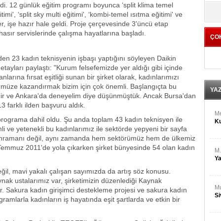
M
di. 12 günlük eğitim programı boyunca ‘split klima temel
yö
Ha
mi', ‘split sky multi eğitimi', ‘kombi-temel ısıtma eğitimi' ve
er, işe hazır hale geldi. Proje çerçevesinde 3'üncü etap
nhasır servislerinde çalışma hayatlarına başladı.
ÇO
Bİ
Cu
ka
den 23 kadın teknisyenin işbaşı yaptığını söyleyen Daikin
tayları paylaştı: "Kurum felsefemizde yer aldığı gibi içinde
arına fırsat eşitliği sunan bir şirket olarak, kadınlarımızı
Ah
Ku
müze kazandırmak bizim için çok önemli. Başlangıçta bu
YA
İzmir ve Ankara'da deneyelim diye düşünmüştük. Ancak Bursa'dan
 farklı ilden başvuru aldık.
M
 programa dahil oldu. Şu anda toplam 43 kadın teknisyen ile
Ku
li ve yetenekli bu kadınlarımız ile sektörde yepyeni bir sayfa
 kahramanı değil, aynı zamanda hem sektörümüz hem de ülkemiz
k Temmuz 2011'de yola çıkarken şirket bünyesinde 54 olan kadın
M.
Ya
il, mavi yakalı çalışan sayımızda da artış söz konusu.
nak ustalarımız var, şirketimizin düzenlediği Kaynak
Mu
ar. Sakura kadın girişimci destekleme projesi ve sakura kadın
Si
gramlarla kadınların iş hayatında eşit şartlarda ve etkin bir