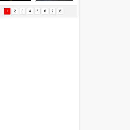
Delta uçağına 
Ford Focus RS 
yıldırım çarptı
(2015)
1
2
3
4
5
6
7
8