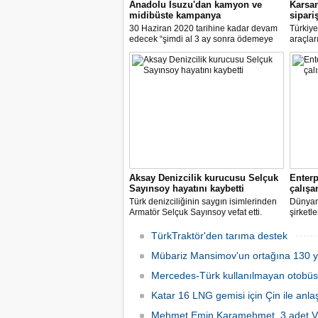
Anadolu Isuzu'dan kamyon ve
Karsan
midibüste kampanya
sipariş
30 Haziran 2020 tarihine kadar devam
Türkiye’
edecek “şimdi al 3 ay sonra ödemeye
araçlar
başla kampanyası” kapsamında
otonom 
kamyon ve midibüsler %0.57 faiz
için ça
desteği ile satışa sunuluyor.
Otonom A
Aksay Denizcilik kurucusu Selçuk
Enterp
Sayınsoy hayatını kaybetti
çalışa
Türk denizciliğinin saygın isimlerinden
Dünyan
Armatör Selçuk Sayınsoy vefat etti.
şirketl
salgın
sağlık 
TürkTraktör'den tarıma destek
özel ar
Mübariz Mansimov'un ortağına 130 yı
karşıla
kiralam
Mercedes-Türk kullanılmayan otobüsle
Katar 16 LNG gemisi için Çin ile anlaş
Mehmet Emin Karamehmet, 3 adet VL