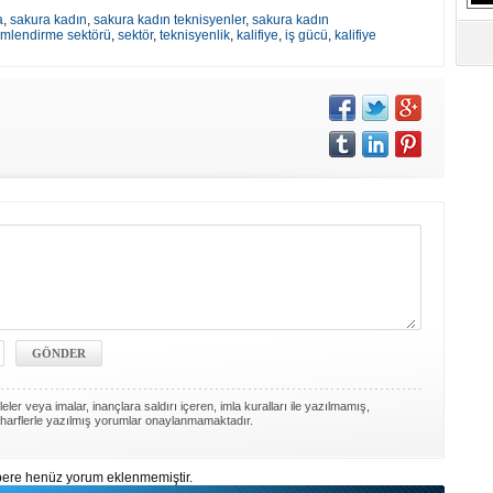
a
,
sakura kadın
,
sakura kadın teknisyenler
,
sakura kadın
limlendirme sektörü
,
sektör
,
teknisyenlik
,
kalifiye
,
iş gücü
,
kalifiye
ler veya imalar, inançlara saldırı içeren, imla kuralları ile yazılmamış,
harflerle yazılmış yorumlar onaylanmamaktadır.
ere henüz yorum eklenmemiştir.