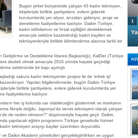
Bugün şirket bünyesinde çalışan 43 kadın teknisyen,
ekipleriyle birlikte şantiyelere, evlere giderek
kurulumlarda yer alıyor, arızaları gideriyor, proje ve
1
denetleme faaliyetlerine katılıyor. Daikin Türkiye,
kadın istihdamını ve fırsat eşitliğini desteklemek
4 Kapılı AMG GT Coupe
Ya
amacıyla sektöre kazandırdığı kadın bayileri ve
Türkiye'de satışa çıktı
teknisyenleriyle birlikte iklimlendirme alanına farklı bir
 Geliştirme ve Destekleme İdaresi Başkanlığı), KalDer (Türkiye
FOT
cilere destek olmak amacıyla 2015 yılında hayata geçirdiği
ndirme sektöründe bir kapı açmıştı.
şladığı sakura kadın teknisyenler projesi ile de ‘erkek işi'
ü kazandırıyor. Yapılan bilgilendirmede; bugün Daikin Türkiye
leriyle birlikte şantiyelere, evlere giderek kurulumlarda yer
FA
me faaliyetlerine katılıyor.
TÜ
 kadınların her iş kolunda var olabileceğini göstermek ve markanın
Tü
rma fikriyle doğdu. Japonya'da servis teknisyeni olarak çalışan
e'de de neden olmasın?" düşüncesiyle hayata geçti. Daikin,
E
ında yapılacak eğitim programını Türkiye genelinde hizmet
G
e kadın teknisyen arayışı bayiler üzerinden duyuruldu.
 ve Daikin Akademi yöneticileri gerçekleştirilirken ve uygun