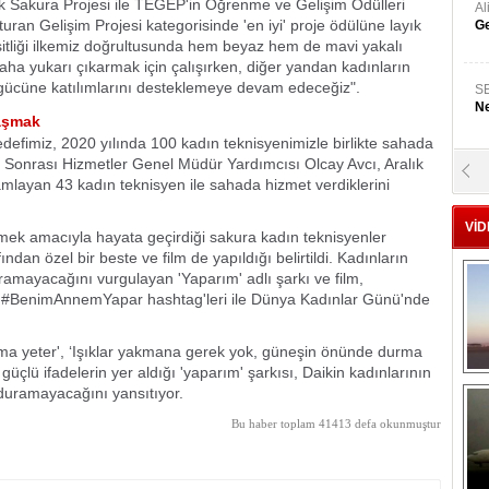
lik Sakura Projesi ile TEGEP'in Öğrenme ve Gelişim Ödülleri
A
ran Gelişim Projesi kategorisinde 'en iyi' proje ödülüne layık
Ge
eşitliği ilkemiz doğrultusunda hem beyaz hem de mavi yakalı
aha yukarı çıkarmak için çalışırken, diğer yandan kadınların
şgücüne katılımlarını desteklemeye devam edeceğiz".
S
Ne
laşmak
defimiz, 2020 yılında 100 kadın teknisyenimizle birlikte sahada
 Sonrası Hizmetler Genel Müdür Yardımcısı Olcay Avcı, Aralık
A
tamamlayan 43 kadın teknisyen ile sahada hizmet verdiklerini
"L
VİD
emek amacıyla hayata geçirdiği sakura kadın teknisyenler
M
dan özel bir beste ve film de yapıldığı belirtildi. Kadınların
Ba
ramayacağını vurgulayan 'Yaparım' adlı şarkı ve film,
#BenimAnnemYapar hashtag'leri ile Dünya Kadınlar Günü'nde
rma yeter', ‘Işıklar yakmana gerek yok, güneşin önünde durma
üçlü ifadelerin yer aldığı 'yaparım' şarkısı, Daikin kadınlarının
 duramayacağını yansıtıyor.
Bu haber toplam 41413 defa okunmuştur