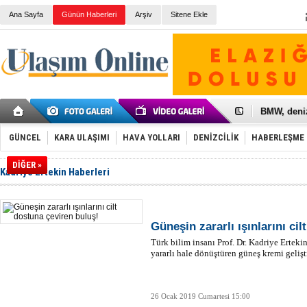
Ana Sayfa
Günün Haberleri
Arşiv
Sitene Ekle
Galataport
BMW, deniz
Kiralık min
VW'de üst
GÜNCEL
KARA ULAŞIMI
HAVA YOLLARI
DENİZCİLİK
HABERLEŞME
Ünye Liman
Türkiye’ni
DİĞER »
İzmir-Anta
Kadriye Ertekin Haberleri
Osmanlı'nı
Otomotivde 
Toyota Tür
Otomobil i
Güneşin zararlı ışınlarını ci
HAVAŞ 21 h
Türk bilim insanı Prof. Dr. Kadriye Ertekin,
İran'a ait 
yararlı hale dönüştüren güneş kremi gelişti
'Jet uçak' 
Rus savaş 
26 Ocak 2019 Cumartesi 15:00