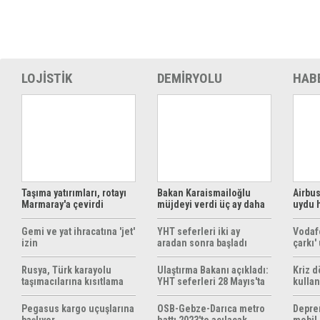
LOJİSTİK
DEMİRYOLU
HAB
Taşıma yatırımları, rotayı
Bakan Karaismailoğlu
Airbus
Marmaray'a çevirdi
müjdeyi verdi üç ay daha
uydu 
ücretsiz
çözüm
Gemi ve yat ihracatına 'jet'
YHT seferleri iki ay
Vodaf
izin
aradan sonra başladı
çarkı'
Rusya, Türk karayolu
Ulaştırma Bakanı açıkladı:
Kriz 
taşımacılarına kısıtlama
YHT seferleri 28 Mayıs'ta
kullan
getirebilir
başlıyor
yöntem
hazırl
Pegasus kargo uçuşlarına
OSB-Gebze-Darıca metro
Depre