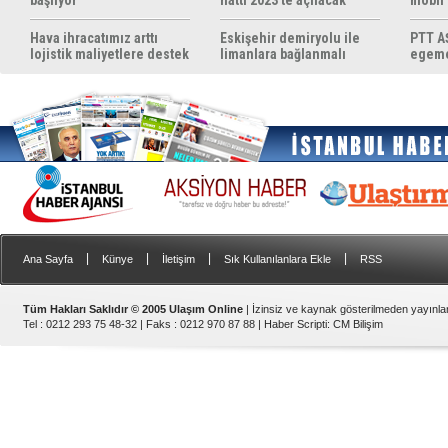
başlıyor
hattı 2023'te açılacak
mobil
yapıyo
Hava ihracatımız arttı
Eskişehir demiryolu ile
PTT AŞ
lojistik maliyetlere destek
limanlara bağlanmalı
egemen
gerek
konul
|
|
|
|
Ana Sayfa
Künye
İletişim
Sık Kullanılanlara Ekle
RSS
Tüm Hakları Saklıdır © 2005 Ulaşım Online
| İzinsiz ve kaynak gösterilmeden yayınl
Tel : 0212 293 75 48-32 | Faks : 0212 970 87 88 |
Haber Scripti
:
CM Bilişim