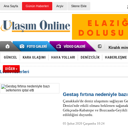
Ana Sayfa
Günün Haberleri
Arşiv
Sitene Ekle
Galataport
BMW, deniz
Kiralık min
VW'de üst
Ünye Liman
GÜNCEL
KARA ULAŞIMI
HAVA YOLLARI
DENİZCİLİK
HABERLEŞME
Türkiye’ni
İzmir-Anta
DİĞER »
Lodos Haberleri
Osmanlı'nı
Otomotivde 
Toyota Tür
Otomobil i
HAVAŞ 21 h
Gestaş fırtına nedeniyle bazı 
İran'a ait 
Çanakkale'de deniz ulaşımını sağlayan Ge
'Jet uçak' 
Denizi'nde etkili olması beklenen sağanak 
Rus savaş 
Gökçeada-Kabatepe ve Bozcaada-Geyikli ha
edildiğini duyurdu.
05 Şubat 2020 Çarşamba 10:24