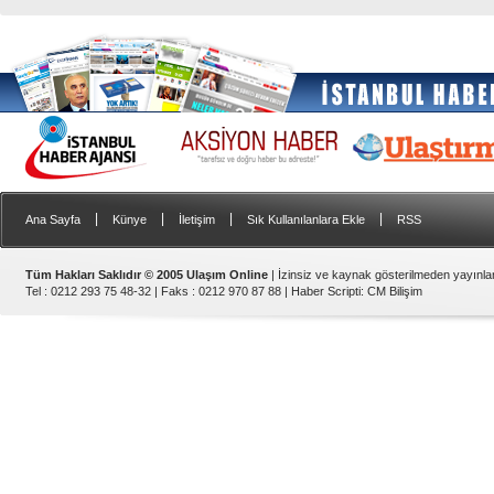
|
|
|
|
Ana Sayfa
Künye
İletişim
Sık Kullanılanlara Ekle
RSS
Tüm Hakları Saklıdır © 2005 Ulaşım Online
| İzinsiz ve kaynak gösterilmeden yayınl
Tel : 0212 293 75 48-32 | Faks : 0212 970 87 88 |
Haber Scripti
:
CM Bilişim