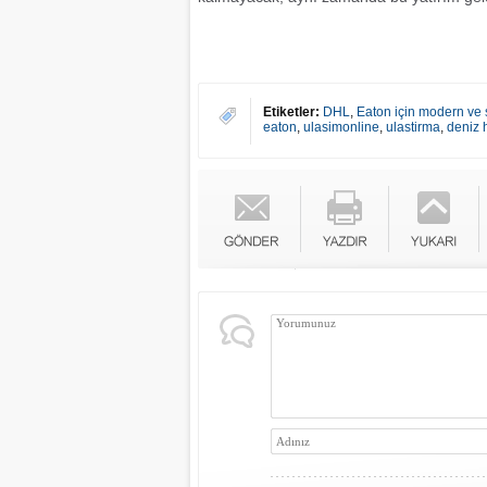
Etiketler:
DHL
,
Eaton için modern ve sü
eaton
,
ulasimonline
,
ulastirma
,
deniz 