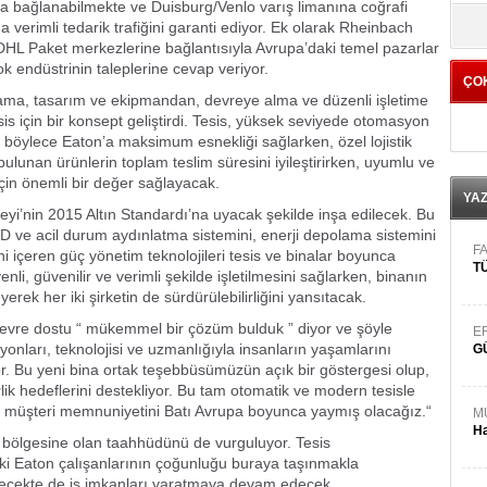
na bağlanabilmekte ve Duisburg/Venlo varış limanına coğrafi
yö
 verimli tedarik trafiğini garanti ediyor. Ek olarak Rheinbach
DHL Paket merkezlerine bağlantısıyla Avrupa’daki temel pazarlar
ok endüstrinin taleplerine cevap veriyor.
ÇO
nlama, tasarım ve ekipmandan, devreye alma ve düzenli işletime
sis için bir konsept geliştirdi. Tesis, yüksek seviyede otomasyon
; böylece Eaton’a maksimum esnekliği sağlarken, özel lojistik
unan ürünlerin toplam teslim süresini iyileştirirken, uyumlu ve
r için önemli bir değer sağlayacak.
YA
eyi’nin 2015 Altın Standardı’na uyacak şekilde inşa edilecek. Bu
D ve acil durum aydınlatma sistemini, enerji depolama sistemini
FA
i içeren güç yönetim teknolojileri tesis ve binalar boyunca
TÜ
nli, güvenilir ve verimli şekilde işletilmesini sağlarken, binanın
yerek her iki şirketin de sürdürülebilirliğini yansıtacak.
“çevre dostu “ mükemmel bir çözüm bulduk ” diyor ve şöyle
E
onları, teknolojisi ve uzmanlığıyla insanların yaşamlarını
G
yor. Bu yeni bina ortak teşebbüsümüzün açık bir göstergesi olup,
rlik hedeflerini destekliyor. Bu tam otomatik ve modern tesisle
 müşteri memnuniyetini Batı Avrupa boyunca yaymış olacağız.“
M
Ha
 bölgesine olan taahhüdünü de vurguluyor. Tesis
 Eaton çalışanlarının çoğunluğu buraya taşınmakla
ecekte de iş imkanları yaratmaya devam edecek.