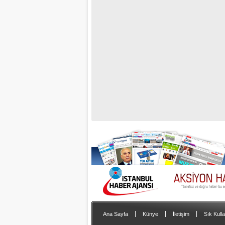
|
|
|
Ana Sayfa
Künye
İletişim
Sık Kulla