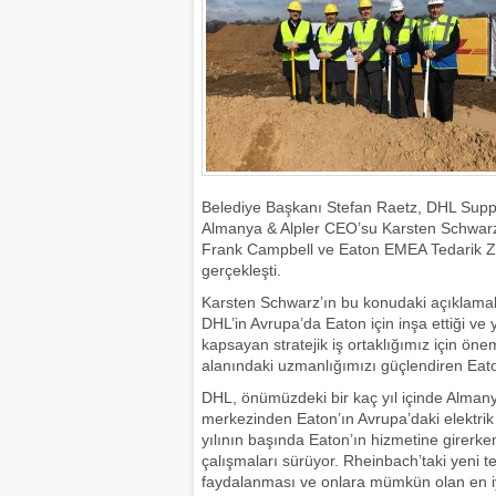
Belediye Başkanı Stefan Raetz, DHL Su
Almanya & Alpler CEO’su Karsten Schwarz
Frank Campbell ve Eaton EMEA Tedarik Zinc
gerçekleşti.
Karsten Schwarz’ın bu konudaki açıklamala
DHL’in Avrupa’da Eaton için inşa ettiği ve
kapsayan stratejik iş ortaklığımız için öneml
alanındaki uzmanlığımızı güçlendiren Eaton
DHL, önümüzdeki bir kaç yıl içinde Almanya
merkezinden Eaton’ın Avrupa’daki elektrik fa
yılının başında Eaton’ın hizmetine girerk
çalışmaları sürüyor. Rheinbach’taki yeni tes
faydalanması ve onlara mümkün olan en iyi 