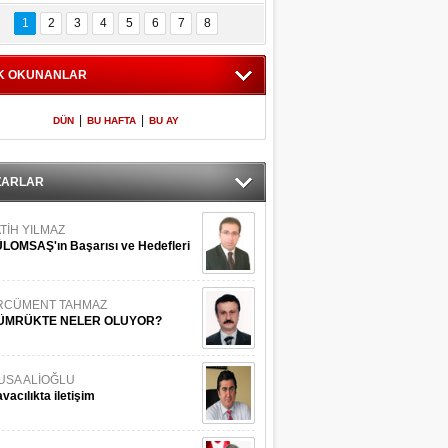
Bilinmeyen 
İşte Meclis'e giren 
nleriyle İstanbul 
600 milletvekilinin 
1
2
3
4
5
6
7
8
Adaları
listesi
K OKUNANLAR
|
|
DÜN
BU HAFTA
BU AY
ZARLAR
TİH YILMAZ
LOMSAŞ'ın Başarısı ve Hedefleri
RCÜMENT TAHMAZ
ÜMRÜKTE NELER OLUYOR?
USA ALİOĞLU
vacılıkta iletişim