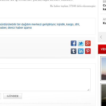
Bİ
Cu
Bu haber toplam 37040 defa okunmuştur
ka
Ah
Ku
rdürülebilir bir dağıtım merkezi geliştiriyor
,
lojistik
,
kargo
,
dhl
,
haber
,
deniz haber ajansı
M
Ku
VİD
M.
Ya
Mu
Si
A
Ge