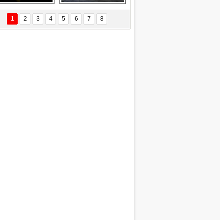
EÇİL ÖZYANIK
Delta uçağına 
Ford Focus RS 
 Değişti?
yıldırım çarptı
(2015)
1
2
3
4
5
6
7
8
DNAN SAKA
iman Kenti Aliağa"
ERİÇ KÖYATASI
yraksız Vatan !