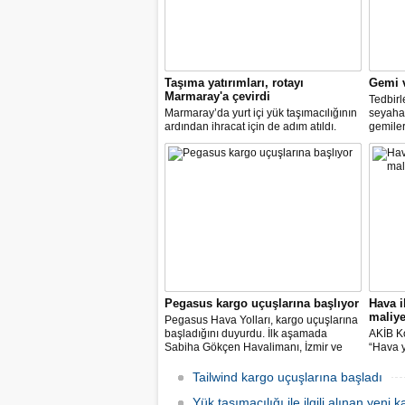
Taşıma yatırımları, rotayı
Gemi v
Marmaray'a çevirdi
Tedbir
Marmaray’da yurt içi yük taşımacılığının
seyahat
ardından ihracat için de adım atıldı.
gemiler
Karayolundaki engellerin aşılmasıyla
yaşayan
ihracatın hızlanacağını vurgulayan
Bakanlığ
sektör temsilcileri, Marmaray’la birlikte
özel je
yabancı yatırımın Anadolu’nun içlerine
gemiler
yayılacağını vurguluyor
Pegasus kargo uçuşlarına başlıyor
Hava ih
maliye
Pegasus Hava Yolları, kargo uçuşlarına
başladığını duyurdu. İlk aşamada
AKİB Ko
Sabiha Gökçen Havalimanı, İzmir ve
“Hava y
Antalya merkezli olarak uçuş ağı
arttı. İ
dahilindeki yurt içi ve yurt dışı noktalara
bu zor
Tailwind kargo uçuşlarına başladı
taşıma yapılacak.
özellik
Yük taşımacılığı ile ilgili alınan yeni 
destekl