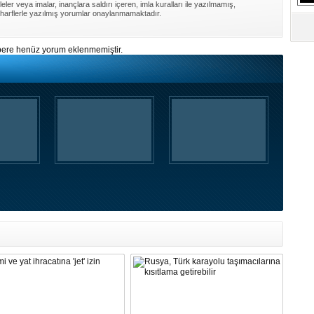
ler veya imalar, inançlara saldırı içeren, imla kuralları ile yazılmamış,
S
harflerle yazılmış yorumlar onaylanmamaktadır.
Ne
ere henüz yorum eklenmemiştir.
A
"L
M
Ba