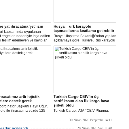
e yat ihracatına 'jet' izin
Rusya, Türk karayolu
taşımacılarına kısıtlama getirebilir
leri kapsamında uygulanan
 engelleri nedeniyle inşa edilen
Rusya Ulaştırma Bakanlığı’ndan yapılan
i teslim edemeyen ve kayıplar
açıklamaya göre, Türkiye, Rus karayolu
 tersanecilere Ticaret
taşımacıları için mevcut kısıtlamaları
ı'nın izni ile yabancı alıcılar
kaldırmazsa, bugün saat 23.00 itibariyle
t uçakla Türkiye'ye getirilecek ve
Türk taşımacılara kısıtlama getirilebilir.
i teslim edilecek.
racatımız arttı lojistik
Turkish Cargo CEIV'in üç
tlere destek gerek
sertifikasını alan ilk kargo hava
şirketi oldu
ordinatör Başkanı Hayri Uğur,
olu ile ihracatımız yüzde 125
Turkish Cargo, IATA ‘’CEIV Pharma,
hracatçı maliyetlerinin yükseldiği
Fresh, Live Animal’’ Sertifikalarının
lu süreçte, hükümetimizden
üçüne birden sahip olan ilk hava kargo
30 Nisan 2020 Perşembe 14:11
le hava yolu ile ihracatımıza ek
markası oldu.
kararlar açıklandı
er ve teşvikler sağlamasını
28 Nisan 2020 Salı 11:48