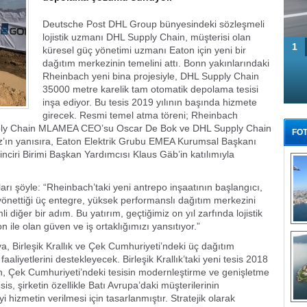
Deutsche Post DHL Group bünyesindeki sözleşmeli
lojistik uzmanı DHL Supply Chain, müşterisi olan
1
küresel güç yönetimi uzmanı Eaton için yeni bir
dağıtım merkezinin temelini attı. Bonn yakınlarındaki
Rheinbach yeni bina projesiyle, DHL Supply Chain
35000 metre karelik tam otomatik depolama tesisi
inşa ediyor. Bu tesis 2019 yılının başında hizmete
girecek. Resmi temel atma töreni; Rheinbach
pply Chain MLAMEA CEO’su Oscar De Bok ve DHL Supply Chain
FOT
’ın yanısıra, Eaton Elektrik Grubu EMEA Kurumsal Başkanı
iri Birimi Başkan Yardımcısı Klaus Gäb’in katılımıyla
rı şöyle: “Rheinbach’taki yeni antrepo inşaatının başlangıcı,
 yönettiği üç entegre, yüksek performanslı dağıtım merkezini
i diğer bir adım. Bu yatırım, geçtiğimiz on yıl zarfında lojistik
 ile olan güven ve iş ortaklığımızı yansıtıyor.”
Tü
, Birleşik Krallık ve Çek Cumhuriyeti’ndeki üç dağıtım
aliyetlerini destekleyecek. Birleşik Krallık’taki yeni tesis 2018
en, Çek Cumhuriyeti’ndeki tesisin modernleştirme ve genişletme
is, şirketin özellikle Batı Avrupa’daki müşterilerinin
hizmetin verilmesi için tasarlanmıştır. Stratejik olarak