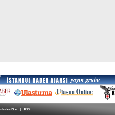
|
nılanlara Ekle
RSS