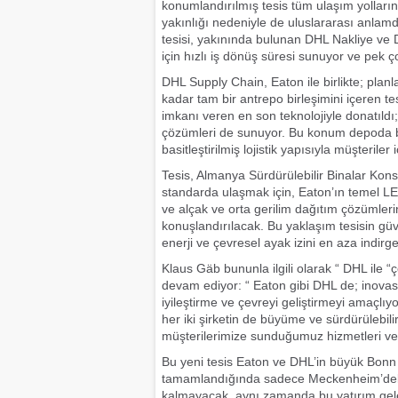
konumlandırılmış tesis tüm ulaşım yolları
yakınlığı nedeniyle de uluslararası anlamda
tesisi, yakınında bulunan DHL Nakliye ve 
için hızlı iş dönüş süresi sunuyor ve pek ç
DHL Supply Chain, Eaton ile birlikte; pla
kadar tam bir antrepo birleşimini içeren te
imkanı veren en son teknolojiyle donatıldı
çözümleri de sunuyor. Bu konum depoda bul
basitleştirilmiş lojistik yapısıyla müşterile
Tesis, Almanya Sürdürülebilir Binalar Kons
standarda ulaşmak için, Eaton’ın temel LE
ve alçak ve orta gerilim dağıtım çözümlerin
konuşlandırılacak. Bu yaklaşım tesisin güve
enerji ve çevresel ayak izini en aza indirge
Klaus Gäb bununla ilgili olarak “ DHL ile 
devam ediyor: “ Eaton gibi DHL de; inovasy
iyileştirme ve çevreyi geliştirmeyi amaçlı
her iki şirketin de büyüme ve sürdürülebili
müşterilerimize sunduğumuz hizmetleri ve
Bu yeni tesis Eaton ve DHL’in büyük Bonn
tamamlandığında sadece Meckenheim’deki
kalmayacak, aynı zamanda bu yatırım gel