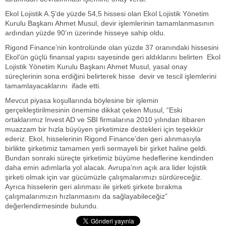
Ekol Lojistik A.Ş’de yüzde 54,5 hissesi olan Ekol Lojistik Yönetim
Kurulu Başkanı Ahmet Musul, devir işlemlerinin tamamlanmasının
ardından yüzde 90’ın üzerinde hisseye sahip oldu.
Rigond Finance’nin kontrolünde olan yüzde 37 oranındaki hissesini
Ekol’ün güçlü finansal yapısı sayesinde geri aldıklarını belirten Ekol
Lojistik Yönetim Kurulu Başkanı Ahmet Musul, yasal onay
süreçlerinin sona erdiğini belirterek hisse devir ve tescil işlemlerini
tamamlayacaklarını ifade etti.
Mevcut piyasa koşullarında böylesine bir işlemin
gerçekleştirilmesinin önemine dikkat çeken Musul, “Eski
ortaklarımız Invest AD ve SBI firmalarına 2010 yılından itibaren
muazzam bir hızla büyüyen şirketimize destekleri için teşekkür
ederiz. Ekol, hisselerinin Rigond Finance’den geri alınmasıyla
birlikte şirketimiz tamamen yerli sermayeli bir şirket haline geldi.
Bundan sonraki süreçte şirketimiz büyüme hedeflerine kendinden
daha emin adımlarla yol alacak. Avrupa’nın açık ara lider lojistik
şirketi olmak için var gücümüzle çalışmalarımızı sürdüreceğiz.
Ayrıca hisselerin geri alınması ile şirketi şirkete bırakma
çalışmalarımızın hızlanmasını da sağlayabileceğiz”
değerlendirmesinde bulundu.