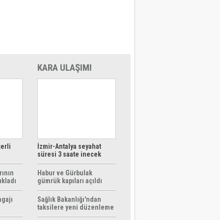
KARA ULAŞIMI
erli
İzmir-Antalya seyahat
süresi 3 saate inecek
rının
Habur ve Gürbulak
ıkladı
gümrük kapıları açıldı
agajı
Sağlık Bakanlığı'ndan
taksilere yeni düzenleme