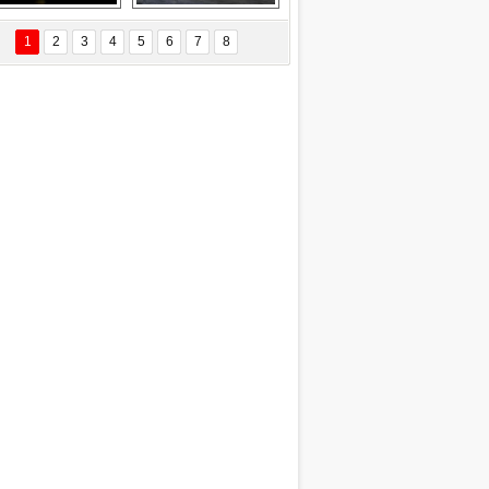
EÇİL ÖZYANIK
Delta uçağına 
Ford Focus RS 
 Değişti?
yıldırım çarptı
(2015)
1
2
3
4
5
6
7
8
DNAN SAKA
iman Kenti Aliağa"
ERİÇ KÖYATASI
yraksız Vatan !