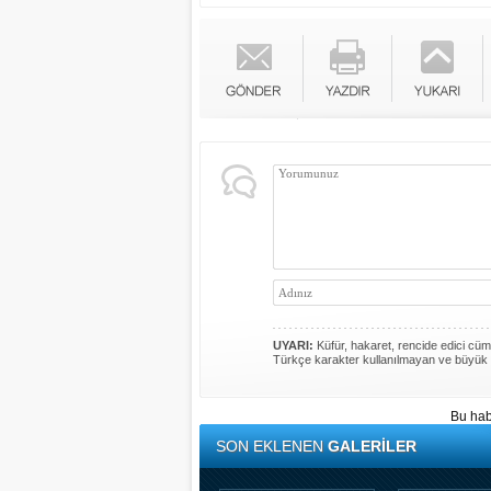
UYARI:
Küfür, hakaret, rencide edici cümle
Türkçe karakter kullanılmayan ve büyük 
Bu hab
SON EKLENEN
GALERİLER