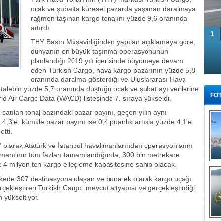
ocak ve şubatta küresel pazarda yaşanan daralmaya
rağmen taşınan kargo tonajını yüzde 9,6 oranında
artırdı.
1
THY Basın Müşavirliğinden yapılan açıklamaya göre,
dünyanın en büyük taşınma operasyonunun
planlandığı 2019 yılı içerisinde büyümeye devam
eden Turkish Cargo, hava kargo pazarının yüzde 5,8
oranında daralma gösterdiği ve Uluslararası Hava
re talebin yüzde 5,7 oranında düştüğü ocak ve şubat ayı verilerine
FOT
ld Air Cargo Data (WACD) listesinde 7. sıraya yükseldi.
da satılan tonaj bazındaki pazar payını, geçen yılın aynı
4,3'e, kümüle pazar payını ise 0,4 puanlık artışla yüzde 4,1'e
etti.
 olarak Atatürk ve İstanbul havalimanlarından operasyonlarını
imanı'nın tüm fazları tamamlandığında, 300 bin metrekare
ık 4 milyon ton kargo elleçleme kapasitesine sahip olacak.
Tü
ülkede 307 destinasyona ulaşan ve buna ek olarak kargo uçağı
rçekleştiren Turkish Cargo, mevcut altyapısı ve gerçekleştirdiği
n yükseltiyor.