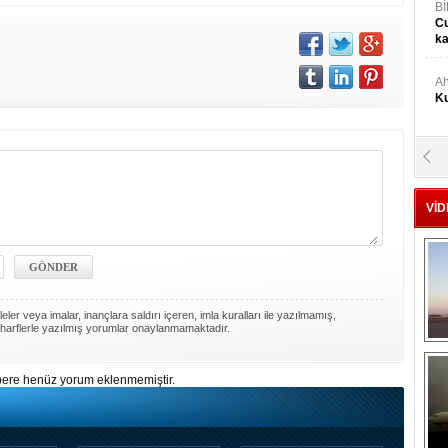
Bİ
Cu
ka
Ah
Ku
M
Ku
VİD
M.
Ya
Mu
ler veya imalar, inançlara saldırı içeren, imla kuralları ile yazılmamış,
Si
harflerle yazılmış yorumlar onaylanmamaktadır.
ere henüz yorum eklenmemiştir.
A
Ge