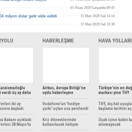
01 Nisan 2020 Çarşamba 09:45
 milyon dolar gelir elde edildi
31 Mart 2020 Salı 14:14
31 Mart 2020 Salı 10:30
RYOLU
HABERLEŞME
HAVA YOLLARI
araismailoğlu
Airbus, Avrupa Birliği’ne
Türkiye’nin en değ
 verdi üç ay daha
uydu haberleşme
markası yine THY
z
çözümleri sunuyor
erleri iki ay
Vodafone'un 'hediye
THY, dış hat uçuşla
sonra başladı
çarkı' uçtan uca yenilendi
başlama tarihini aç
ma Bakanı açıkladı:
Kriz dönemlerinde
Uçak içine kabin b
erleri 28 Mayıs'ta
kullanılacak iletişim
alınmayacak
r
yöntemleri rehberi