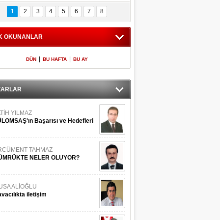
Bilinmeyen 
İşte Meclis'e giren 
nleriyle İstanbul 
600 milletvekilinin 
1
2
3
4
5
6
7
8
Adaları
listesi
K OKUNANLAR
|
|
DÜN
BU HAFTA
BU AY
ZARLAR
TİH YILMAZ
LOMSAŞ'ın Başarısı ve Hedefleri
RCÜMENT TAHMAZ
ÜMRÜKTE NELER OLUYOR?
USA ALİOĞLU
vacılıkta iletişim