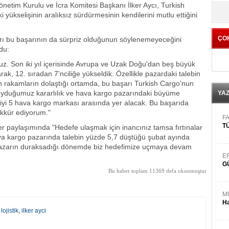
netim Kurulu ve İcra Komitesi Başkanı İlker Aycı, Turkish
yö
yükselişinin aralıksız sürdürmesinin kendilerini mutlu ettiğini
ÇO
kları bu başarının da sürpriz olduğunun söylenemeyeceğini
du:
ıyoruz. Son iki yıl içerisinde Avrupa ve Uzak Doğu'dan beş büyük
ak, 12. sıradan 7'nciliğe yükseldik. Özellikle pazardaki talebin
n rakamların dolaştığı ortamda, bu başarı Turkish Cargo'nun
koyduğumuz kararlılık ve hava kargo pazarındaki büyüme
YA
n iyi 5 hava kargo markası arasında yer alacak. Bu başarıda
kkür ediyorum."
FA
TÜ
r paylaşımında "Hedefe ulaşmak için inancınız tamsa fırtınalar
ava kargo pazarında talebin yüzde 5,7 düştüğü şubat ayında
. Pazarın duraksadığı dönemde biz hedefimize uçmaya devam
E
G
Bu haber toplam 11369 defa okunmuştur
M
Ha
,
lojistik
,
ilker ayci