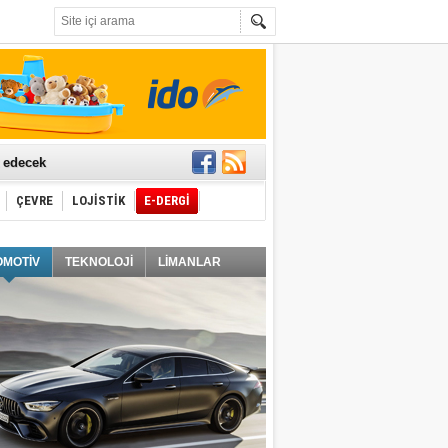
t edecek
ÇEVRE
LOJİSTİK
E-DERGİ
ğlayacak
OMOTİV
TEKNOLOJİ
LİMANLAR
i