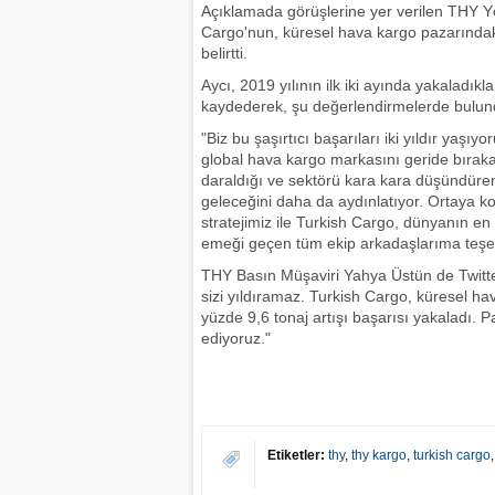
Açıklamada görüşlerine yer verilen THY Yö
Cargo'nun, küresel hava kargo pazarındaki 
belirtti.
Aycı, 2019 yılının ilk iki ayında yakaladı
kaydederek, şu değerlendirmelerde bulun
"Biz bu şaşırtıcı başarıları iki yıldır yaş
global hava kargo markasını geride bırakar
daraldığı ve sektörü kara kara düşündüre
geleceğini daha da aydınlatıyor. Ortaya 
stratejimiz ile Turkish Cargo, dünyanın e
emeği geçen tüm ekip arkadaşlarıma teşe
THY Basın Müşaviri Yahya Üstün de Twitte
sizi yıldıramaz. Turkish Cargo, küresel h
yüzde 9,6 tonaj artışı başarısı yakaladı
ediyoruz."
Etiketler:
thy
,
thy kargo
,
turkish cargo