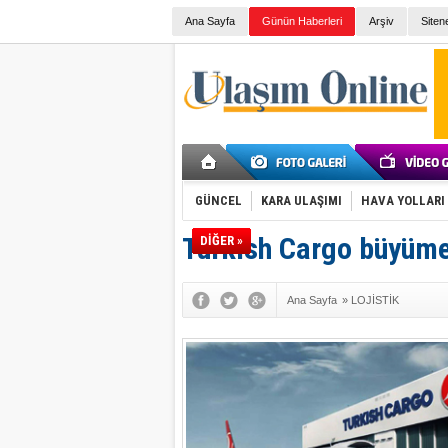
Ana Sayfa
Günün Haberleri
Arşiv
Siten
GÜNCEL
KARA ULAŞIMI
HAVA YOLLARI
Turkish Cargo büyüme
DİĞER »
Ana Sayfa
»
LOJİSTİK