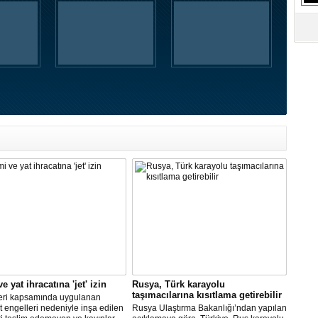
S
Ne
A
"L
M
Ba
e yat ihracatına 'jet' izin
Rusya, Türk karayolu
taşımacılarına kısıtlama getirebilir
leri kapsamında uygulanan
 engelleri nedeniyle inşa edilen
Rusya Ulaştırma Bakanlığı’ndan yapılan