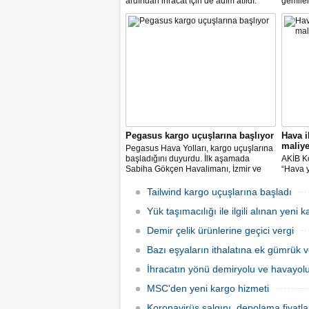
ardından ihracat için de adım atıldı.
gemiler
Karayolundaki engellerin aşılmasıyla
yaşayan
ihracatın hızlanacağını vurgulayan
Bakanlığ
sektör temsilcileri, Marmaray’la birlikte
özel je
yabancı yatırımın Anadolu’nun içlerine
gemiler
yayılacağını vurguluyor
Pegasus kargo uçuşlarına başlıyor
Hava ih
maliye
Pegasus Hava Yolları, kargo uçuşlarına
başladığını duyurdu. İlk aşamada
AKİB Ko
Sabiha Gökçen Havalimanı, İzmir ve
“Hava y
Antalya merkezli olarak uçuş ağı
arttı. İ
dahilindeki yurt içi ve yurt dışı noktalara
bu zor
Tailwind kargo uçuşlarına başladı
taşıma yapılacak.
özellik
Yük taşımacılığı ile ilgili alınan yeni 
destekl
bekliyo
Demir çelik ürünlerine geçici vergi
Bazı eşyaların ithalatına ek gümrük v
İhracatın yönü demiryolu ve havayo
MSC'den yeni kargo hizmeti
Koronavirüs salgını, depolama fiyatl