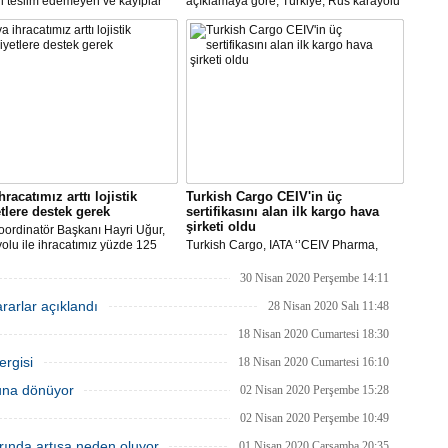
i teslim edemeyen ve kayıplar
açıklamaya göre, Türkiye, Rus karayolu
 tersanecilere Ticaret
taşımacıları için mevcut kısıtlamaları
ı'nın izni ile yabancı alıcılar
kaldırmazsa, bugün saat 23.00 itibariyle
t uçakla Türkiye'ye getirilecek ve
Türk taşımacılara kısıtlama getirilebilir.
i teslim edilecek.
racatımız arttı lojistik
Turkish Cargo CEIV'in üç
tlere destek gerek
sertifikasını alan ilk kargo hava
şirketi oldu
ordinatör Başkanı Hayri Uğur,
olu ile ihracatımız yüzde 125
Turkish Cargo, IATA ‘’CEIV Pharma,
hracatçı maliyetlerinin yükseldiği
Fresh, Live Animal’’ Sertifikalarının
lu süreçte, hükümetimizden
üçüne birden sahip olan ilk hava kargo
30 Nisan 2020 Perşembe 14:11
le hava yolu ile ihracatımıza ek
markası oldu.
kararlar açıklandı
er ve teşvikler sağlamasını
28 Nisan 2020 Salı 11:48
ruz.” dedi.
18 Nisan 2020 Cumartesi 18:30
ergisi
18 Nisan 2020 Cumartesi 16:10
luna dönüyor
02 Nisan 2020 Perşembe 15:28
02 Nisan 2020 Perşembe 10:49
arında artışa neden oluyor
01 Nisan 2020 Çarşamba 20:35