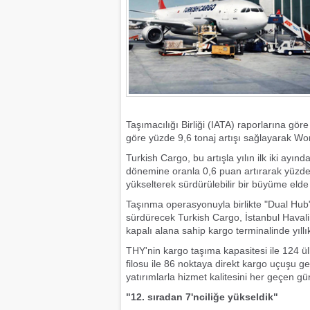
Taşımacılığı Birliği (IATA) raporlarına gö
göre yüzde 9,6 tonaj artışı sağlayarak Wor
Turkish Cargo, bu artışla yılın ilk iki ayın
dönemine oranla 0,6 puan artırarak yüzde 
yükselterek sürdürülebilir bir büyüme elde 
Taşınma operasyonuyla birlikte "Dual Hub"
sürdürecek Turkish Cargo, İstanbul Haval
kapalı alana sahip kargo terminalinde yıll
THY'nin kargo taşıma kapasitesi ile 124 
filosu ile 86 noktaya direkt kargo uçuşu ge
yatırımlarla hizmet kalitesini her geçen gü
"12. sıradan 7'nciliğe yükseldik"