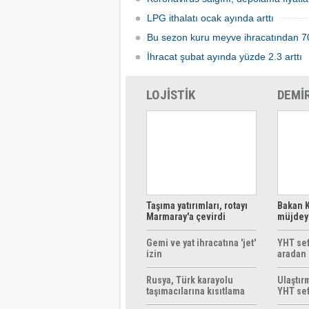
LPG ithalatı ocak ayında arttı
Bu sezon kuru meyve ihracatından 704
İhracat şubat ayında yüzde 2.3 arttı
LOJİSTİK
DEMİ
Taşıma yatırımları, rotayı
Bakan K
Marmaray'a çevirdi
müjdeyi
ücretsi
Gemi ve yat ihracatına 'jet'
YHT sef
izin
aradan 
Rusya, Türk karayolu
Ulaştır
taşımacılarına kısıtlama
YHT sef
getirebilir
başlıyo