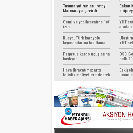
Taşıma yatırımları, rotayı
Bakan K
Marmaray'a çevirdi
müjdeyi
ücretsi
Gemi ve yat ihracatına 'jet'
YHT sef
izin
aradan 
Rusya, Türk karayolu
Ulaştır
taşımacılarına kısıtlama
YHT sef
getirebilir
başlıyo
Pegasus kargo uçuşlarına
OSB-Ge
başlıyor
hattı 20
Hava ihracatımız arttı
Eskişeh
lojistik maliyetlere destek
limanla
gerek