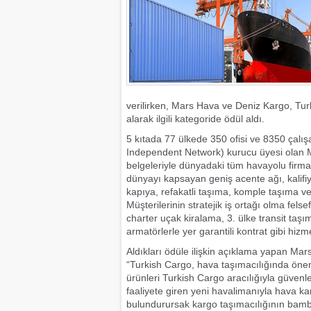
verilirken, Mars Hava ve Deniz Kargo, Tu
alarak ilgili kategoride ödül aldı.
5 kıtada 77 ülkede 350 ofisi ve 8350 çalı
Independent Network) kurucu üyesi olan 
belgeleriyle dünyadaki tüm havayolu firmala
dünyayı kapsayan geniş acente ağı, kalifiy
kapıya, refakatli taşıma, komple taşıma ve 
Müşterilerinin stratejik iş ortağı olma fel
charter uçak kiralama, 3. ülke transit taşım
armatörlerle yer garantili kontrat gibi hiz
Aldıkları ödüle ilişkin açıklama yapan M
“Turkish Cargo, hava taşımacılığında önemli
ürünleri Turkish Cargo aracılığıyla güvenle
faaliyete giren yeni havalimanıyla hava 
bulundurursak kargo taşımacılığının bamba