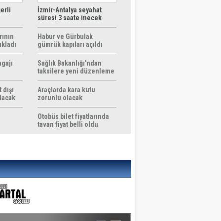
erli
İzmir-Antalya seyahat
süresi 3 saate inecek
rının
Habur ve Gürbulak
ıkladı
gümrük kapıları açıldı
agajı
Sağlık Bakanlığı'ndan
taksilere yeni düzenleme
 dışı
Araçlarda kara kutu
ılacak
zorunlu olacak
Otobüs bilet fiyatlarında
tavan fiyat belli oldu