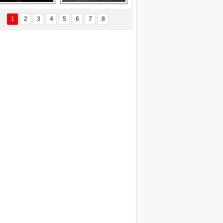
EÇİL ÖZYANIK
Delta uçağına 
Ford Focus RS 
 Değişti?
yıldırım çarptı
(2015)
1
2
3
4
5
6
7
8
DNAN SAKA
iman Kenti Aliağa"
ERİÇ KÖYATASI
yraksız Vatan !