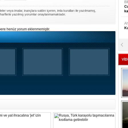
Bİ
Cu
ler veya imalar, inançlara saldırı içeren, imla kuralları ile yazılmamış,
ka
harflerle yazılmış yorumlar onaylanmamaktadır.
Ah
Ku
ere henüz yorum eklenmemiştir.
M
Ku
VİD
M.
Ya
Mu
Si
A
Ge