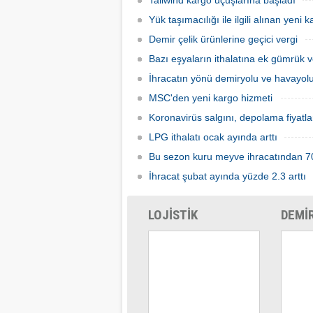
Tailwind kargo uçuşlarına başladı
taşıma yapılacak.
özellik
Yük taşımacılığı ile ilgili alınan yeni 
destekl
bekliyo
Demir çelik ürünlerine geçici vergi
Bazı eşyaların ithalatına ek gümrük v
İhracatın yönü demiryolu ve havayo
MSC'den yeni kargo hizmeti
Koronavirüs salgını, depolama fiyatl
LPG ithalatı ocak ayında arttı
Bu sezon kuru meyve ihracatından 704
İhracat şubat ayında yüzde 2.3 arttı
LOJİSTİK
DEMİ