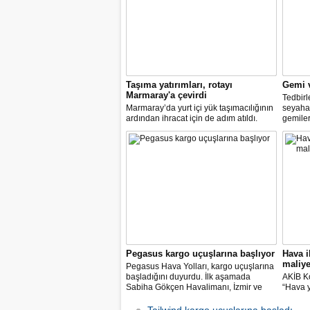
Taşıma yatırımları, rotayı
Gemi v
Marmaray'a çevirdi
Tedbir
Marmaray’da yurt içi yük taşımacılığının
seyahat
ardından ihracat için de adım atıldı.
gemiler
Karayolundaki engellerin aşılmasıyla
yaşayan
ihracatın hızlanacağını vurgulayan
Bakanlığ
sektör temsilcileri, Marmaray’la birlikte
özel je
yabancı yatırımın Anadolu’nun içlerine
gemiler
yayılacağını vurguluyor
Pegasus kargo uçuşlarına başlıyor
Hava ih
maliye
Pegasus Hava Yolları, kargo uçuşlarına
başladığını duyurdu. İlk aşamada
AKİB Ko
Sabiha Gökçen Havalimanı, İzmir ve
“Hava y
Antalya merkezli olarak uçuş ağı
arttı. İ
dahilindeki yurt içi ve yurt dışı noktalara
bu zor