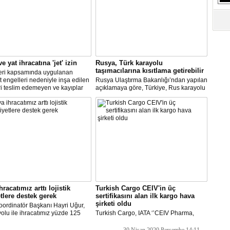
S
Ne
A
"L
e yat ihracatına 'jet' izin
Rusya, Türk karayolu
taşımacılarına kısıtlama getirebilir
leri kapsamında uygulanan
 engelleri nedeniyle inşa edilen
Rusya Ulaştırma Bakanlığı’ndan yapılan
M
i teslim edemeyen ve kayıplar
açıklamaya göre, Türkiye, Rus karayolu
Ba
 tersanecilere Ticaret
taşımacıları için mevcut kısıtlamaları
ı'nın izni ile yabancı alıcılar
kaldırmazsa, bugün saat 23.00 itibariyle
t uçakla Türkiye'ye getirilecek ve
Türk taşımacılara kısıtlama getirilebilir.
i teslim edilecek.
racatımız arttı lojistik
Turkish Cargo CEIV'in üç
tlere destek gerek
sertifikasını alan ilk kargo hava
şirketi oldu
ordinatör Başkanı Hayri Uğur,
olu ile ihracatımız yüzde 125
Turkish Cargo, IATA ‘’CEIV Pharma,
hracatçı maliyetlerinin yükseldiği
Fresh, Live Animal’’ Sertifikalarının
lu süreçte, hükümetimizden
üçüne birden sahip olan ilk hava kargo