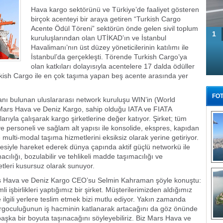
Hava kargo sektörünü ve Türkiye’de faaliyet gösteren
birçok acenteyi bir araya getiren “Turkish Cargo
Acente Ödül Töreni” sektörün önde gelen sivil toplum
1
kuruluşlarından olan UTİKAD’ın ve İstanbul
Havalimanı’nın üst düzey yöneticilerinin katılımı ile
İstanbul’da gerçekleşti. Törende Turkish Cargo’ya
olan katkıları dolayısıyla acentelere 17 dalda ödüller
rkish Cargo ile en çok taşıma yapan beş acente arasında yer
FOT
şanı bulunan uluslararası network kuruluşu WIN’in (World
Mars Hava ve Deniz Kargo, sahip olduğu IATA ve FIATA
rıyla çalışarak kargo şirketlerine değer katıyor. Şirket; tüm
e personeli ve sağlam alt yapısı ile konsolide, ekspres, kapıdan
multi-modal taşıma hizmetlerini eksiksiz olarak yerine getiriyor.
sefesiyle hareket ederek dünya çapında aktif güçlü networkü ile
acılığı, bozulabilir ve tehlikeli madde taşımacılığı ve
metleri kusursuz olarak sunuyor.
Tü
ars Hava ve Deniz Kargo CEO’su Selmin Kahraman şöyle konuştu:
 işbirlikleri yaptığımız bir şirket. Müşterilerimizden aldığımız
 ilgili yerlere teslim etmek bizi mutlu ediyor. Yakın zamanda
kargoculuğunun iş hacminin katlanarak artacağını da göz önünde
şka bir boyuta taşınacağını söyleyebiliriz. Biz Mars Hava ve