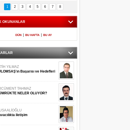
Bilinmeyen 
İşte Meclis'e giren 
nleriyle İstanbul 
600 milletvekilinin 
1
2
3
4
5
6
7
8
Adaları
listesi
K OKUNANLAR
|
|
DÜN
BU HAFTA
BU AY
ZARLAR
TİH YILMAZ
LOMSAŞ'ın Başarısı ve Hedefleri
RCÜMENT TAHMAZ
ÜMRÜKTE NELER OLUYOR?
USA ALİOĞLU
vacılıkta iletişim