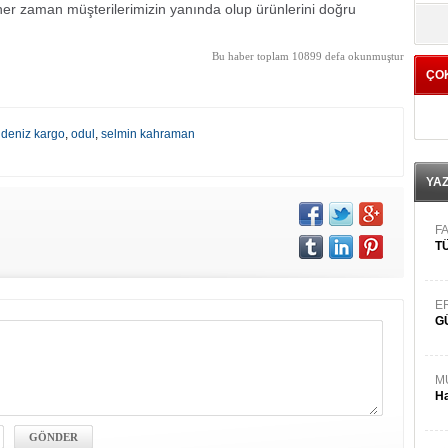
er zaman müşterilerimizin yanında olup ürünlerini doğru
yö
Bu haber toplam 10899 defa okunmuştur
ÇO
 deniz kargo
,
odul
,
selmin kahraman
YA
FA
TÜ
E
G
M
Ha