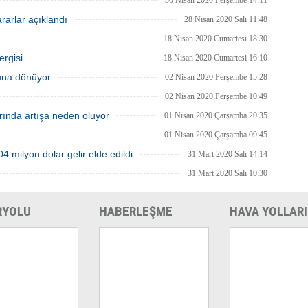
30 Nisan 2020 Perşembe 14:11
le hava yolu ile ihracatımıza ek
markası oldu.
kararlar açıklandı
er ve teşvikler sağlamasını
28 Nisan 2020 Salı 11:48
ruz.” dedi.
18 Nisan 2020 Cumartesi 18:30
ergisi
18 Nisan 2020 Cumartesi 16:10
luna dönüyor
02 Nisan 2020 Perşembe 15:28
02 Nisan 2020 Perşembe 10:49
arında artışa neden oluyor
01 Nisan 2020 Çarşamba 20:35
01 Nisan 2020 Çarşamba 09:45
 milyon dolar gelir elde edildi
31 Mart 2020 Salı 14:14
31 Mart 2020 Salı 10:30
RYOLU
HABERLEŞME
HAVA YOLLARI