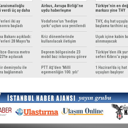
araismailoğlu
Airbus, Avrupa Birliği’ne
Türkiye’nin en değ
 verdi üç ay daha
uydu haberleşme
markası yine THY
z
çözümleri sunuyor
erleri iki ay
Vodafone'un 'hediye
THY, dış hat uçuşla
sonra başladı
çarkı' uçtan uca yenilendi
başlama tarihini aç
ma Bakanı açıkladı:
Kriz dönemlerinde
Uçak içine kabin b
erleri 28 Mayıs'ta
kullanılacak iletişim
alınmayacak
r
yöntemleri rehberi
hazırlandı
bze-Darıca metro
Deprem bölgesinde 23
Türkiye’den ilk yurt
23'te açılacak
mobil baz istasyonu görev
seferi Kıbrıs’a yap
yapıyor
ir demiryolu ile
PTT AŞ'den 'Millî
1 Haziran'da iç hat
ra bağlanmalı
egemenliğin 100. yılı'
uçuşları başlıyor
konulu anma pulu