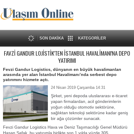
SON DAKİKA
KATEGORİLER
FAVZİ GANDUR LOJİSTİK'TEN İSTANBUL HAVALİMANI'NA DEPO
YATIRIMI
Fevzi Gandur Logistics, dünyanın en büyük havalimanları
arasında yer alan İstanbul Havalimanı’nda serbest depo
yatırımını hizmete açtı.
24 Nisan 2019 Çarşamba 14:31
Şirket, yeni depoda uluslararası e-ticaret
yapan firmalardan, acil gönderimlerin
yoğun olduğu otomotiv sektörüne,
sağlıktan teknoloji sektörüne kadar geniş
bir ağa çözümler sunacak.
Fevzi Gandur Logistics Hava ve Deniz Taşımacılığı Genel Müdürü
Hasan Şafak, bu yatırımla birlikte son 1 yılda yüzde 305