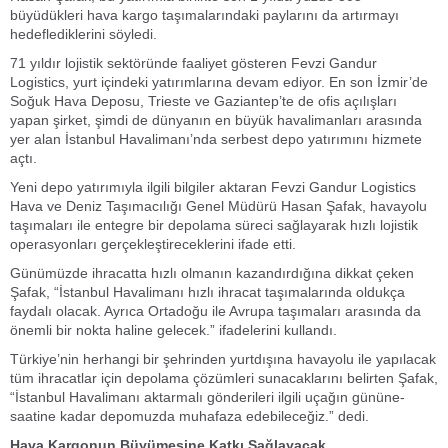
büyüdükleri hava kargo taşımalarındaki paylarını da artırmayı
hedeflediklerini söyledi.
71 yıldır lojistik sektöründe faaliyet gösteren Fevzi Gandur
Logistics, yurt içindeki yatırımlarına devam ediyor. En son İzmir’de
Soğuk Hava Deposu, Trieste ve Gaziantep’te de ofis açılışları
yapan şirket, şimdi de dünyanın en büyük havalimanları arasında
yer alan İstanbul Havalimanı’nda serbest depo yatırımını hizmete
açtı.
Yeni depo yatırımıyla ilgili bilgiler aktaran Fevzi Gandur Logistics
Hava ve Deniz Taşımacılığı Genel Müdürü Hasan Şafak, havayolu
taşımaları ile entegre bir depolama süreci sağlayarak hızlı lojistik
operasyonları gerçekleştireceklerini ifade etti.
Günümüzde ihracatta hızlı olmanın kazandırdığına dikkat çeken
Şafak, “İstanbul Havalimanı hızlı ihracat taşımalarında oldukça
faydalı olacak. Ayrıca Ortadoğu ile Avrupa taşımaları arasında da
önemli bir nokta haline gelecek.” ifadelerini kullandı.
Türkiye’nin herhangi bir şehrinden yurtdışına havayolu ile yapılacak
tüm ihracatlar için depolama çözümleri sunacaklarını belirten Şafak,
“İstanbul Havalimanı aktarmalı gönderileri ilgili uçağın gününe-
saatine kadar depomuzda muhafaza edebileceğiz.” dedi.
Hava Kargonun Büyümesine Katkı Sağlayacak