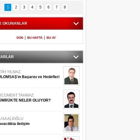
Bilinmeyen 
İşte Meclis'e giren 
nleriyle İstanbul 
600 milletvekilinin 
1
2
3
4
5
6
7
8
Adaları
listesi
K OKUNANLAR
|
|
DÜN
BU HAFTA
BU AY
ZARLAR
TİH YILMAZ
LOMSAŞ'ın Başarısı ve Hedefleri
RCÜMENT TAHMAZ
ÜMRÜKTE NELER OLUYOR?
USA ALİOĞLU
vacılıkta iletişim