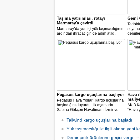
Taşıma yatırımları, rotayı
Gemi v
Marmaray'a çevirdi
Tedbir
Marmaray’da yurt içi yük taşımacılığının
seyahat
ardından ihracat için de adım atıldı.
gemiler
Karayolundaki engellerin aşılmasıyla
yaşayan
ihracatın hızlanacağını vurgulayan
Bakanlığ
sektör temsilcileri, Marmaray’la birlikte
özel je
yabancı yatırımın Anadolu’nun içlerine
gemiler
yayılacağını vurguluyor
Pegasus kargo uçuşlarına başlıyor
Hava ih
maliye
Pegasus Hava Yolları, kargo uçuşlarına
başladığını duyurdu. İlk aşamada
AKİB Ko
Sabiha Gökçen Havalimanı, İzmir ve
“Hava y
Antalya merkezli olarak uçuş ağı
arttı. İ
dahilindeki yurt içi ve yurt dışı noktalara
bu zor
Tailwind kargo uçuşlarına başladı
taşıma yapılacak.
özellik
Yük taşımacılığı ile ilgili alınan yeni 
destekl
bekliyo
Demir çelik ürünlerine geçici vergi