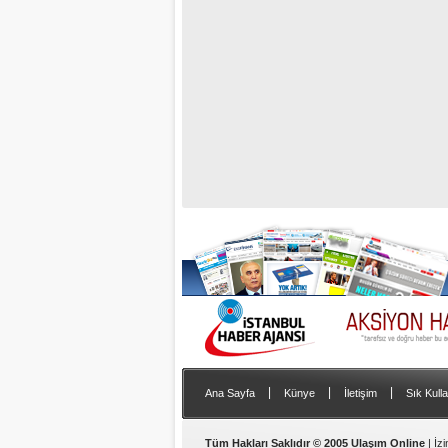
|
|
|
Ana Sayfa
Künye
İletişim
Sık Kulla
Tüm Hakları Saklıdır © 2005 Ulaşım Online
| İz