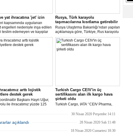
S
Ne
e yat ihracatına 'jet' izin
Rusya, Türk karayolu
taşımacılarına kısıtlama getirebilir
leri kapsamında uygulanan
A
 engelleri nedeniyle inşa edilen
Rusya Ulaştırma Bakanlığı’ndan yapılan
"L
i teslim edemeyen ve kayıplar
açıklamaya göre, Türkiye, Rus karayolu
 tersanecilere Ticaret
taşımacıları için mevcut kısıtlamaları
ı'nın izni ile yabancı alıcılar
kaldırmazsa, bugün saat 23.00 itibariyle
t uçakla Türkiye'ye getirilecek ve
Türk taşımacılara kısıtlama getirilebilir.
M
i teslim edilecek.
Ba
racatımız arttı lojistik
Turkish Cargo CEIV'in üç
tlere destek gerek
sertifikasını alan ilk kargo hava
şirketi oldu
ordinatör Başkanı Hayri Uğur,
olu ile ihracatımız yüzde 125
Turkish Cargo, IATA ‘’CEIV Pharma,
hracatçı maliyetlerinin yükseldiği
Fresh, Live Animal’’ Sertifikalarının
lu süreçte, hükümetimizden
üçüne birden sahip olan ilk hava kargo
30 Nisan 2020 Perşembe 14:11
le hava yolu ile ihracatımıza ek
markası oldu.
kararlar açıklandı
er ve teşvikler sağlamasını
28 Nisan 2020 Salı 11:48
ruz.” dedi.
18 Nisan 2020 Cumartesi 18:30