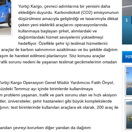
Yurtiçi Kargo, çevreci adımlarına bir yenisini daha
eklediğini duyurdu. Karbondioksit (CO2) emisyonunun
düşürülmesi amacıyla geliştirdiği ve tasarımıyla dikkat
1
çeken yeni elektrikli araçlarını operasyonlarında
kullanmaya başlayan şirket, alımlardaki ve
dağıtımlardaki hizmet seviyelerini yükseltmeyi
hedefliyor. Özellikle şehir içi teslimat hizmetlerini
 araçlar ile karbon salınımının azaltılması ve bu şekilde dağıtım
aşım ile hareket edilmesi planlanıyor. Söz konusu araçlar
FOT
trafik sorunu nedeni ile yaşanan teslimat gecikmelerinin ortadan
taran Yurtiçi Kargo Operasyon Genel Müdür Yardımcısı Fatih Önyol,
ümüzdeki Temmuz ayı içinde birimlerde kullanılmaya
tım problemi yaşanan, trafik ve park sorunu olan ve hızlı aksiyon
Tü
ler, üniversiteler, şehir hastaneleri gibi büyük komplekslerde
ının; test birimlerinde kullanılan araçlara ek olarak, 200 araç ile
bir yandan çevreyi korurken diğer yandan da dağıtım