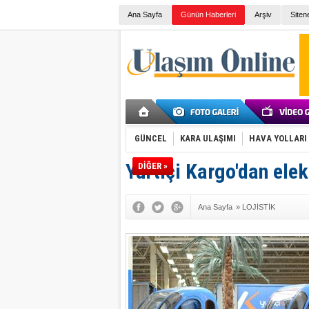
Ana Sayfa
Günün Haberleri
Arşiv
Siten
GÜNCEL
KARA ULAŞIMI
HAVA YOLLARI
Yurtiçi Kargo'dan elekt
DİĞER »
Ana Sayfa
»
LOJİSTİK