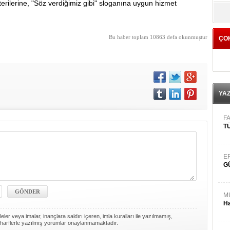
erilerine, "Söz verdiğimiz gibi" sloganına uygun hizmet
yö
Bu haber toplam 10863 defa okunmuştur
ÇO
YA
FA
TÜ
E
G
M
Ha
ler veya imalar, inançlara saldırı içeren, imla kuralları ile yazılmamış,
harflerle yazılmış yorumlar onaylanmamaktadır.