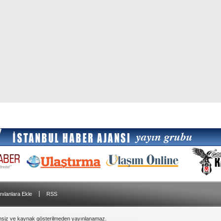
|
nılanlara Ekle
RSS
insiz ve kaynak gösterilmeden yayınlanamaz.