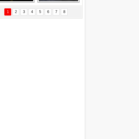
EÇİL ÖZYANIK
Delta uçağına 
Ford Focus RS 
 Değişti?
yıldırım çarptı
(2015)
1
2
3
4
5
6
7
8
DNAN SAKA
iman Kenti Aliağa"
ERİÇ KÖYATASI
yraksız Vatan !