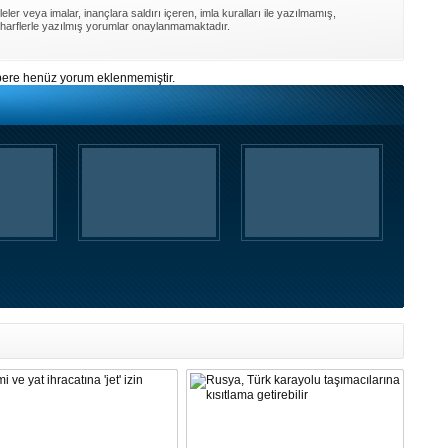
ler veya imalar, inançlara saldırı içeren, imla kuralları ile yazılmamış,
harflerle yazılmış yorumlar onaylanmamaktadır.
ere henüz yorum eklenmemiştir.