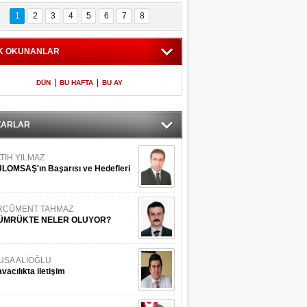
Bilinmeyen 
İşte Meclis'e giren 
nleriyle İstanbul 
600 milletvekilinin 
1
2
3
4
5
6
7
8
Adaları
listesi
K OKUNANLAR
|
|
DÜN
BU HAFTA
BU AY
ZARLAR
TİH YILMAZ
LOMSAŞ'ın Başarısı ve Hedefleri
RCÜMENT TAHMAZ
ÜMRÜKTE NELER OLUYOR?
USA ALİOĞLU
vacılıkta iletişim