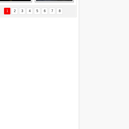
EÇİL ÖZYANIK
Delta uçağına 
Ford Focus RS 
 Değişti?
yıldırım çarptı
(2015)
1
2
3
4
5
6
7
8
DNAN SAKA
iman Kenti Aliağa"
ERİÇ KÖYATASI
yraksız Vatan !