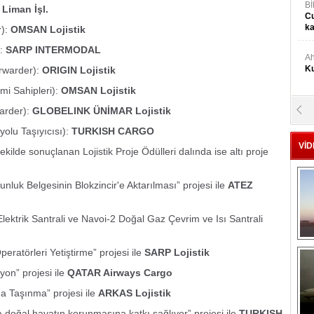
Bİ
Liman İşl.
Cu
ka
r):
OMSAN Lojistik
:
SARP INTERMODAL
Ah
Ku
rwarder):
ORIGIN Lojistik
mi Sahipleri):
OMSAN Lojistik
arder):
GLOBELINK ÜNİMAR Lojistik
M
Ku
olu Taşıyıcısı):
TURKISH CARGO
VİD
ekilde sonuçlanan Lojistik Proje Ödülleri dalında ise altı proje
M.
Ya
nluk Belgesinin Blokzincir'e Aktarılması” projesi ile
ATEZ
Mu
ktrik Santrali ve Navoi-2 Doğal Gaz Çevrim ve Isı Santrali
Si
peratörleri Yetiştirme” projesi ile
SARP Lojistik
A
yon” projesi ile
QATAR Airways Cargo
Ge
na Taşınma” projesi ile
ARKAS Lojistik
doğal hayatın korunmasına katkı sağlıyor” projesi ile
TURKISH