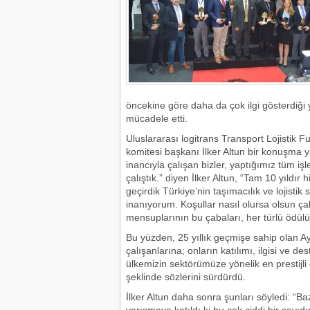
öncekine göre daha da çok ilgi gösterdiği
mücadele etti.
Uluslararası logitrans Transport Lojistik F
komitesi başkanı İlker Altun bir konuşma ya
inancıyla çalışan bizler, yaptığımız tüm işl
çalıştık.” diyen İlker Altun, “Tam 10 yıldı
geçirdik Türkiye’nin taşımacılık ve lojisti
inanıyorum. Koşullar nasıl olursa olsun 
mensuplarının bu çabaları, her türlü ödülü
Bu yüzden, 25 yıllık geçmişe sahip olan A
çalışanlarına; onların katılımı, ilgisi ve 
ülkemizin sektörümüze yönelik en prestijl
şeklinde sözlerini sürdürdü.
İlker Altun daha sonra şunları söyledi: “B