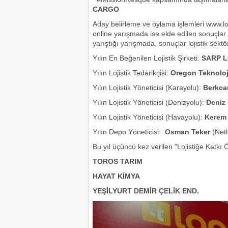
CARGO
Aday belirleme ve oylama işlemleri www.loji
online yarışmada ise elde edilen sonuçlar j
yarıştığı yarışmada, sonuçlar lojistik sekt
Yılın En Beğenilen Lojistik Şirketi:
SARP Lo
Yılın Lojistik Tedarikçisi:
Oregon Teknoloji
Yılın Lojistik Yöneticisi (Karayolu):
Berkca
Yılın Lojistik Yöneticisi (Denizyolu):
Deniz
Yılın Lojistik Yöneticisi (Havayolu):
Kerem 
Yılın Depo Yöneticisi:
Osman Teker
(Netl
Bu yıl üçüncü kez verilen "Lojistiğe Katkı Ö
TOROS TARIM
HAYAT KİMYA
YEŞİLYURT DEMİR ÇELİK END.