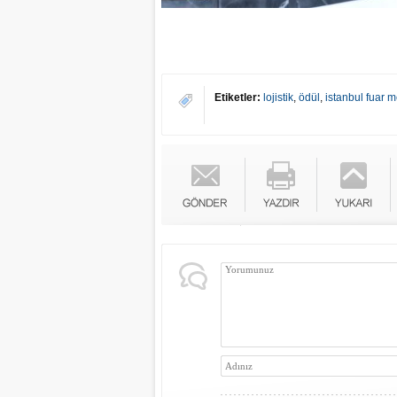
Etiketler:
lojistik
,
ödül
,
istanbul fuar m