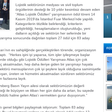
Lojistik sektörünün medyası ve sivil toplum
örgütlerinin desteği ile 10 yıldır kesintisiz devam eden
“Atlas Lojistik Ödülleri” yarışmasının ödül töreni 14
1
Kasım 2019’da İstanbul Fuar Merkezi’nde yapıldı.
Kategorilerin titizlikle belirlendiği, kriterlerin
geliştirildiği, hesaplamaların oluşturulduğu, yeni
dalların açıldığı ve sektörün her seferinde bir
 yarışma sonucunda dağıtılan toplam 27 ödül için 83 aday
FOT
uarı’nın ev sahipliğinde gerçekleştirilen törende, organizasyon
ptı. “Herkes işini iyi yaparsa, tüm işler iyileşmeye başlar
erde olduğu gibi Lojistik Ödülleri Yarışması Atlas için çok
r hiç aksatmadan, hep daha ileriye giden bir yarışmayı hayata
k sektörü mensuplarının çok iyi şeylere layık olduğuna samimiyetle
çalışan, üreten ve hizmetini aksatmadan sürdüren sektörümüz
n fazlasına layık.
Tü
ysberg Basın Yayın ailesi olarak sektörümüzün değerli
desteği ile büyüyen ve itibarı her gün daha da artan, bu sayede
i ödülü haline gelen Atlas’ı vermekten gurur duyuyorum.”
azı genel bilgileri paylaşmak istiyorum: Toplam 83 aday