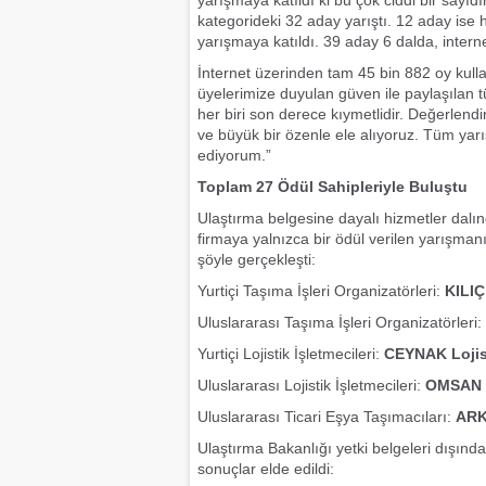
yarışmaya katıldı ki bu çok ciddi bir sayıdı
kategorideki 32 aday yarıştı. 12 aday ise ha
yarışmaya katıldı. 39 aday 6 dalda, internet 
İnternet üzerinden tam 45 bin 882 oy kull
üyelerimize duyulan güven ile paylaşılan tüm
her biri son derece kıymetlidir. Değerlendi
ve büyük bir özenle ele alıyoruz. Tüm yarış
ediyorum.”
Toplam 27 Ödül Sahipleriyle Buluştu
Ulaştırma belgesine dayalı hizmetler dalı
firmaya yalnızca bir ödül verilen yarışman
şöyle gerçekleşti:
Yurtiçi Taşıma İşleri Organizatörleri:
KILIÇ
Uluslararası Taşıma İşleri Organizatörleri:
Yurtiçi Lojistik İşletmecileri:
CEYNAK Lojis
Uluslararası Lojistik İşletmecileri:
OMSAN L
Uluslararası Ticari Eşya Taşımacıları:
ARK
Ulaştırma Bakanlığı yetki belgeleri dışında
sonuçlar elde edildi: