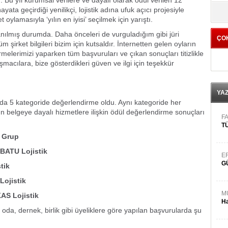
r. Bu yıl kurumsal verilere ve dayalı olarak ödül verilen 12
yö
yata geçirdiği yenilikçi, lojistik adına ufuk açıcı projesiyle
oylamasıyla ‘yılın en iyisi’ seçilmek için yarıştı.
anılmış durumda. Daha önceleri de vurguladığım gibi jüri
ÇO
 şirket bilgileri bizim için kutsaldır. İnternetten gelen oyların
rmelerimizi yaparken tüm başvuruları ve çıkan sonuçları titizlikle
macılara, bize gösterdikleri güven ve ilgi için teşekkür
YA
nda 5 kategoride değerlendirme oldu. Aynı kategoride her
ın belgeye dayalı hizmetlere ilişkin ödül değerlendirme sonuçları
FA
TÜ
 Grup
BATU Lojistik
E
G
tik
ojistik
M
AS Lojistik
Ha
 oda, dernek, birlik gibi üyeliklere göre yapılan başvurularda şu