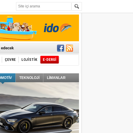
t edecek
ÇEVRE
LOJİSTİK
E-DERGİ
ğlayacak
OMOTİV
TEKNOLOJİ
LİMANLAR
i