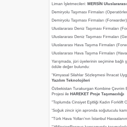
Liman İşletmecileri:
MERSİN Uluslararası 
Demiryolu Taşıması Firmaları (Operatörle
Demiryolu Taşıması Firmaları (Forwarder)
Uluslararası Deniz Taşıması Firmaları (Fo
Uluslararası Deniz Taşıması Firmaları (Ge
Uluslararası Hava Taşıma Firmaları (Forw
Uluslararası Hava Taşıma Firmaları (Havay
Yarışmada, jüri üyelerinin seçimine bağlı ş
ödüle değer bulundu:
“Kimyasal Silahlar Sözleşmesi İhracat Uygu
Yazılım Teknolojileri
Özbekistan Turakurgan Kombine Çevrim Ele
Projesi ile
HAREKET Proje Taşımacılığı
"Toplumda Cinsiyet Eşitliği Kadın Forklift O
'Soğuk zincir için apronda soğutuculu kam
"Türk Hava Yolları'nın İstanbul Havaalanı
“'#MissionResque kapsamında taşımalarla 