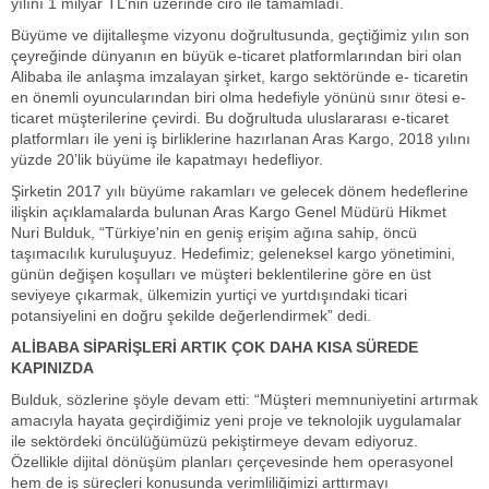
yılını 1 milyar TL’nin üzerinde ciro ile tamamladı.
Büyüme ve dijitalleşme vizyonu doğrultusunda, geçtiğimiz yılın son
çeyreğinde dünyanın en büyük e-ticaret platformlarından biri olan
Alibaba ile anlaşma imzalayan şirket, kargo sektöründe e- ticaretin
en önemli oyuncularından biri olma hedefiyle yönünü sınır ötesi e-
ticaret müşterilerine çevirdi. Bu doğrultuda uluslararası e-ticaret
platformları ile yeni iş birliklerine hazırlanan Aras Kargo, 2018 yılını
yüzde 20’lik büyüme ile kapatmayı hedefliyor.
Şirketin 2017 yılı büyüme rakamları ve gelecek dönem hedeflerine
ilişkin açıklamalarda bulunan Aras Kargo Genel Müdürü Hikmet
Nuri Bulduk, “Türkiye'nin en geniş erişim ağına sahip, öncü
taşımacılık kuruluşuyuz. Hedefimiz; geleneksel kargo yönetimini,
günün değişen koşulları ve müşteri beklentilerine göre en üst
seviyeye çıkarmak, ülkemizin yurtiçi ve yurtdışındaki ticari
potansiyelini en doğru şekilde değerlendirmek” dedi.
ALİBABA SİPARİŞLERİ ARTIK ÇOK DAHA KISA SÜREDE
KAPINIZDA
Bulduk, sözlerine şöyle devam etti: “Müşteri memnuniyetini artırmak
amacıyla hayata geçirdiğimiz yeni proje ve teknolojik uygulamalar
ile sektördeki öncülüğümüzü pekiştirmeye devam ediyoruz.
Özellikle dijital dönüşüm planları çerçevesinde hem operasyonel
hem de iş süreçleri konusunda verimliliğimizi arttırmayı