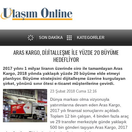
SON DAKİKA
KATEGORİLER
ARAS KARGO, DİJİTALLEŞME İLE YÜZDE 20 BÜYÜME
HEDEFLİYOR
2017 yılını 1 milyar liranın üzerinde ciro ile tamamlayan Aras
Kargo, 2018 yılında yaklaşık yüzde 20 büyüme elde etmeyi
planlıyor. Büyüme stratejisini dijitalleşme üzerine kurgulayan
şirket, yönünü sınır ötesi e-ticaret müşterilerine çevirdi.
23 Şubat 2018 Cuma 12:16
Dünya markası olma vizyonuyla
yatırımlarına devam eden Aras Kargo,
2017 yılı finansal sonuçlarını açıkladı.
Toplam 12 bin çalışan, 4 binden fazla araç
ve 29 transfer merkeziyle günde yaklaşık
500 bin gönderi taşıyan Aras Kargo, 2017