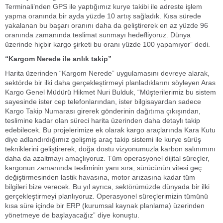
Terminali’nden GPS ile yaptığımız kurye takibi ile adreste işlem
yapma oranında bir ayda yüzde 10 artış sağladık. Kısa sürede
yakalanan bu başarı oranını daha da geliştirerek en az yüzde 96
oranında zamanında teslimat sunmayı hedefliyoruz. Dünya
üzerinde hiçbir kargo şirketi bu oranı yüzde 100 yapamıyor” dedi.
“Kargom Nerede ile anlık takip”
Harita üzerinden “Kargom Nerede” uygulamasını devreye alarak,
sektörde bir ilki daha gerçekleştirmeyi planladıklarını söyleyen Aras
Kargo Genel Müdürü Hikmet Nuri Bulduk, “Müşterilerimiz bu sistem
sayesinde ister cep telefonlarından, ister bilgisayardan sadece
Kargo Takip Numarası girerek gönderinin dağıtıma çıkışından,
teslimine kadar olan süreci harita üzerinden daha detaylı takip
edebilecek. Bu projelerimize ek olarak kargo araçlarında Kara Kutu
diye adlandırdığımız gelişmiş araç takip sistemi ile kurye sürüş
tekniklerini geliştirerek, doğa dostu vizyonumuzla karbon salınımını
daha da azaltmayı amaçlıyoruz. Tüm operasyonel dijital süreçler,
kargonun zamanında tesliminin yanı sıra, sürücünün vitesi geç
değiştirmesinden lastik havasına, motor arızasına kadar tüm
bilgileri bize verecek. Bu yıl ayrıca, sektörümüzde dünyada bir ilki
gerçekleştirmeyi planlıyoruz. Operasyonel süreçlerimizin tümünü
kısa süre içinde bir ERP (kurumsal kaynak planlama) üzerinden
yönetmeye de başlayacağız” diye konuştu.