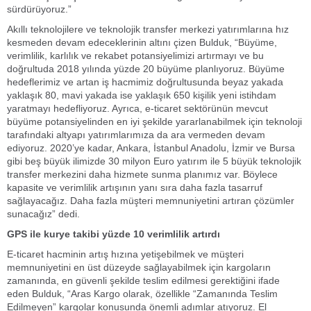
sürdürüyoruz.”
Akıllı teknolojilere ve teknolojik transfer merkezi yatırımlarına hız
kesmeden devam edeceklerinin altını çizen Bulduk, “Büyüme,
verimlilik, karlılık ve rekabet potansiyelimizi artırmayı ve bu
doğrultuda 2018 yılında yüzde 20 büyüme planlıyoruz. Büyüme
hedeflerimiz ve artan iş hacmimiz doğrultusunda beyaz yakada
yaklaşık 80, mavi yakada ise yaklaşık 650 kişilik yeni istihdam
yaratmayı hedefliyoruz. Ayrıca, e-ticaret sektörünün mevcut
büyüme potansiyelinden en iyi şekilde yararlanabilmek için teknoloji
tarafındaki altyapı yatırımlarımıza da ara vermeden devam
ediyoruz. 2020’ye kadar, Ankara, İstanbul Anadolu, İzmir ve Bursa
gibi beş büyük ilimizde 30 milyon Euro yatırım ile 5 büyük teknolojik
transfer merkezini daha hizmete sunma planımız var. Böylece
kapasite ve verimlilik artışının yanı sıra daha fazla tasarruf
sağlayacağız. Daha fazla müşteri memnuniyetini artıran çözümler
sunacağız” dedi.
GPS ile kurye takibi yüzde 10 verimlilik artırdı
E-ticaret hacminin artış hızına yetişebilmek ve müşteri
memnuniyetini en üst düzeyde sağlayabilmek için kargoların
zamanında, en güvenli şekilde teslim edilmesi gerektiğini ifade
eden Bulduk, “Aras Kargo olarak, özellikle “Zamanında Teslim
Edilmeyen” kargolar konusunda önemli adımlar atıyoruz. El