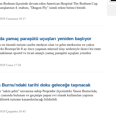
S
ın Bodrum ilçesinde devam eden American Hospital The Bodrum Cup
Ne
arışlarının 4. etabını, "Dragon Fly" isimli tekne birinci bitirdi.
2019 Cumartesi 10:17
A
"L
da yamaç paraşütü uçuşları yeniden başlıyor
M
 en önemli turizm cazibe merkezi olan ve şehir merkezine en yakın
Ba
ki Boztepe'de 8 ay önce yaşanan müessif olay nedeniyle ikinci bir emre
saklanan sportif ve ticari amaçlı yamaç paraşütü uçuşları yeniden
2019 Cuma 17:50
 Burnu'ndaki tarihi doku geleceğe taşınacak
 "sakin şehir" unvanına sahip Perşembe ilçesindeki Yason Burnu'nda,
n yanında bulunan ve geçmişte papaz evi olarak kullanılan yapının
edilerek turizme kazandırılacağı bildirildi.
2019 Çarşamba 16:43