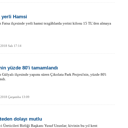
 yerli Hamsi
 Fatsa ilçesinde yerli hamsi tezgâhlarda yerini kilosu 15 TL’den almaya
2018 Salı 17:14
nin yüzde 80'i tamamlandı
 Gülyalı ilçesinde yapımı süren Çikolata Park Projesi'nin, yüzde 80'i
ndı.
 2018 Çarşamba 13:09
teden dolayı mutlu
i Üreticileri Birliği Başkanı Yusuf Uzunlar; kivinin bu yıl kent