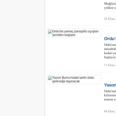
Muğla'n
yelken y
26 Ekim 
Ordu'
Ordu'nun
mesafede
kadar ya
başlıyor.
11 Ekim 
Yason
Ordu'nun
kiliseni
restore 
09 Ekim 