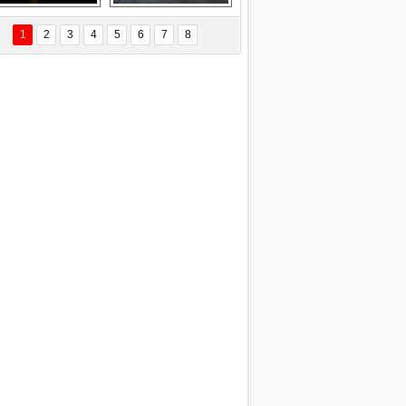
EÇİL ÖZYANIK
Delta uçağına 
Ford Focus RS 
 Değişti?
yıldırım çarptı
(2015)
1
2
3
4
5
6
7
8
DNAN SAKA
iman Kenti Aliağa"
ERİÇ KÖYATASI
yraksız Vatan !