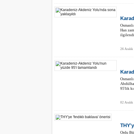
Karad
Osmanlı
Han zama
ilgilend
26 Aralık
Karad
Osmanlı 
Abdülha
95'lik k
02 Aralık
THY'ye
Ordu Bü