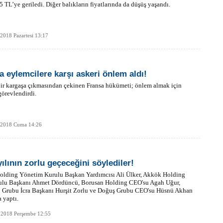
5 TL’ye geriledi. Diğer balıkların fiyatlarında da düşüş yaşandı.
 2018 Pazartesi 13:17
a eylemcilere karşı askeri önlem aldı!
ir kargaşa çıkmasından çekinen Fransa hükümeti; önlem almak için
örevlendirdi.
k 2018 Cuma 14:26
yılının zorlu geçeceğini söylediler!
Holding Yönetim Kurulu Başkan Yardımcısı Ali Ülker, Akkök Holding
rulu Başkanı Ahmet Dördüncü, Borusan Holding CEO'su Agah Uğur,
 Grubu İcra Başkanı Hurşit Zorlu ve Doğuş Grubu CEO'su Hüsnü Akhan
 yaptı.
 2018 Perşembe 12:55