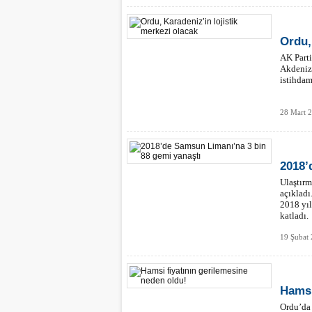
Ordu,
AK Part
Akdeniz 
istihdam
28 Mart 
2018’
Ulaştırm
açıkladı
2018 yıl
katladı.
19 Şubat 
Hamsi
Ordu’da 