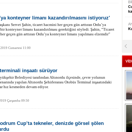
Bİ
Cu
ka
'ya konteyner limanı kazandırılmasını istiyoruz'
Ah
kanı Servet Şahin, ticaret hacmini her geçen gün arttıran Ordu’ya
Ku
bir konteyner limanı kazandırılması gerektiğini söyledi. Şahin, “Ticaret
her geçen gün arttıran Ordu’ya konteyner limanı yapılması elzemdir”
M
 2019 Cumartesi 11:00
Ku
VİD
M.
terminali inşaatı sürüyor
Ya
ükşehir Belediyesi tarafından Altınordu ilçesinde, çevre yolunun
narında yapılan Altınordu Şehirlerarası Otobüs Terminal inşaatındaki
ar hız kesmeden devam ediyor.
Mu
Si
2019 Çarşamba 09:50
A
Ge
odrum Cup’ta tekneler, denizde görsel şölen
urdu