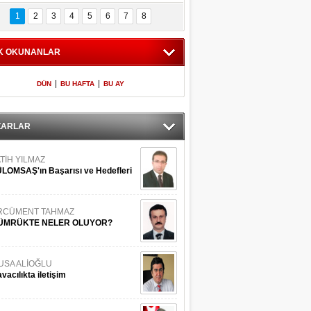
Bilinmeyen 
İşte Meclis'e giren 
nleriyle İstanbul 
600 milletvekilinin 
1
2
3
4
5
6
7
8
Adaları
listesi
K OKUNANLAR
|
|
DÜN
BU HAFTA
BU AY
ZARLAR
TİH YILMAZ
LOMSAŞ'ın Başarısı ve Hedefleri
RCÜMENT TAHMAZ
ÜMRÜKTE NELER OLUYOR?
USA ALİOĞLU
vacılıkta iletişim