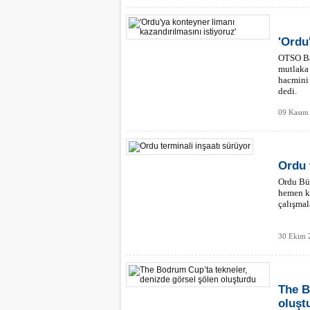
'Ordu
OTSO Baş
mutlaka 
hacmini 
dedi.
09 Kasım
Ordu 
Ordu Büy
hemen ke
çalışmal
30 Ekim 
The B
oluşt