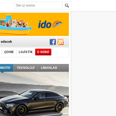
t edecek
ÇEVRE
LOJİSTİK
E-DERGİ
ğlayacak
OMOTİV
TEKNOLOJİ
LİMANLAR
i