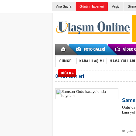
Ana Sayfa
Günün Haberleri
Arşiv
Siten
GÜNCEL
KARA ULAŞIMI
HAVA YOLLARI
DİĞER »
Ordu Haberleri
Samsu
Ordu’da
kara yol
01 Şubat 