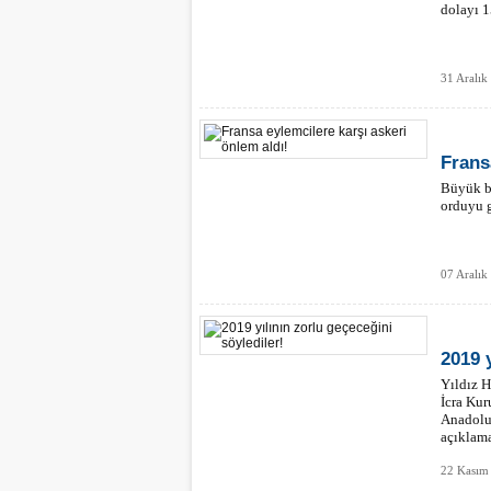
dolayı 1
31 Aralık
Frans
Büyük b
orduyu g
07 Aralı
2019 
Yıldız 
İcra Ku
Anadolu
açıklama
22 Kasım