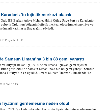
 Karadeniz’in lojistik merkezi olacak
i Ordu BB Başkan Adayı Mehmet Hilmi Güler, Ünye Port ve Karadeniz-
yoluyla Ordu’nun bölgenin lojistik merkezi olacağını, ekonomiye ve
a önemli katkılar sağlayacağını söyledi.
2019 Perşembe 11:45
de Samsun Limanı’na 3 bin 88 gemi yanaştı
a ve Altyapı Bakanlığı, 2018’de 69 limana uğrayan gemi sayısını
. Buna göre, 2018'de Samsun Limanı’na 3 bin 88 gemi yanaştı. Samsun,
ında Türkiye'nin en uğrak 8. limanı olurken Trabzon'u bu alanda 4'e
2019 Salı 15:15
 fiyatının gerilemesine neden oldu!
fiyatı 20 TL’ye kadar yükselen Hamsinin fiyatı talebinin az olmasından