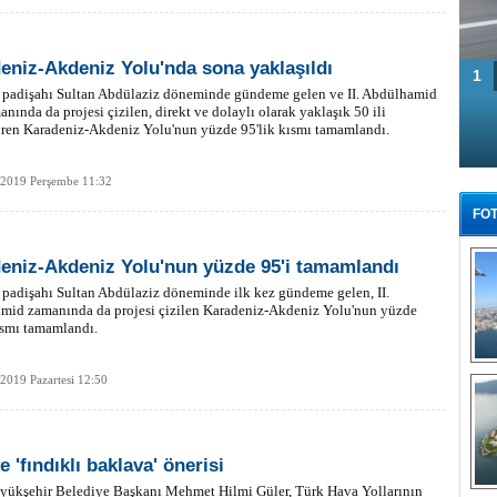
eniz-Akdeniz Yolu'nda sona yaklaşıldı
1
 padişahı Sultan Abdülaziz döneminde gündeme gelen ve II. Abdülhamid
nında da projesi çizilen, direkt ve dolaylı olarak yaklaşık 50 ili
iren Karadeniz-Akdeniz Yolu'nun yüzde 95'lik kısmı tamamlandı.
 2019 Perşembe 11:32
FOT
eniz-Akdeniz Yolu'nun yüzde 95'i tamamlandı
padişahı Sultan Abdülaziz döneminde ilk kez gündeme gelen, II.
mid zamanında da projesi çizilen Karadeniz-Akdeniz Yolu'nun yüzde
ısmı tamamlandı.
Tü
 2019 Pazartesi 12:50
 'fındıklı baklava' önerisi
yükşehir Belediye Başkanı Mehmet Hilmi Güler, Türk Hava Yollarının