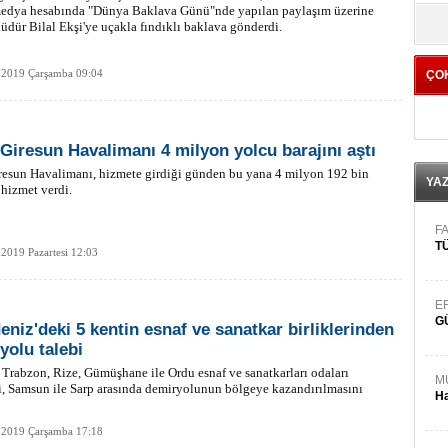
medya hesabında "Dünya Baklava Günü"nde yapılan paylaşım üzerine
yö
dür Bilal Ekşi'ye uçakla fındıklı baklava gönderdi.
 2019 Çarşamba 09:04
ÇO
Giresun Havalimanı 4 milyon yolcu barajını aştı
resun Havalimanı, hizmete girdiği günden bu yana 4 milyon 192 bin
YA
hizmet verdi.
FA
TÜ
2019 Pazartesi 12:03
E
G
eniz'deki 5 kentin esnaf ve sanatkar birliklerinden
yolu talebi
 Trabzon, Rize, Gümüşhane ile Ordu esnaf ve sanatkarları odaları
M
ri, Samsun ile Sarp arasında demiryolunun bölgeye kazandırılmasını
Ha
 2019 Çarşamba 17:18